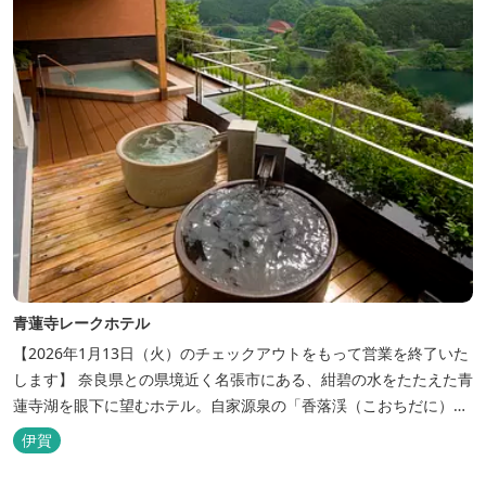
青蓮寺レークホテル
【2026年1月13日（火）のチェックアウトをもって営業を終了いた
します】 奈良県との県境近く名張市にある、紺碧の水をたたえた青
蓮寺湖を眼下に望むホテル。自家源泉の「香落渓（こおちだに）温
泉」は天然アルカリ泉。露天風呂から眺める湖は、遮るものがな
伊賀
く、絶景と評判です。