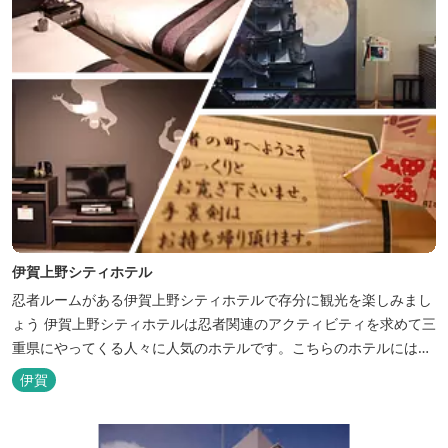
伊賀上野シティホテル
忍者ルームがある伊賀上野シティホテルで存分に観光を楽しみまし
ょう 伊賀上野シティホテルは忍者関連のアクティビティを求めて三
重県にやってくる人々に人気のホテルです。こちらのホテルには、
忍者の内装が施された部屋がいくつかあります。壁紙からトイレッ
伊賀
トペーパーに至るまで、忍者に関連したデザインモチーフがあしら
われています。 伊賀上野城や伊賀流忍者博物館から徒歩わずか10
分の位置にあるこのホテ...