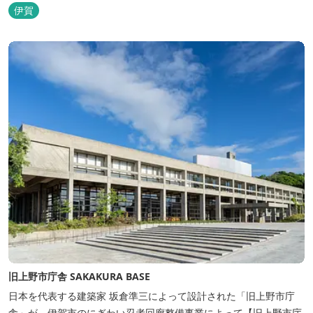
トインホテルズの機能性や利便性はそのままに、穏やかな和のニュ
伊賀
アンスを湛えた空間は、ビジネスにも観光にも、幅広くお役立てい
ただけるホテルです。
旧上野市庁舎 SAKAKURA BASE
日本を代表する建築家 坂倉準三によって設計された「旧上野市庁
舎」が、伊賀市のにぎわい忍者回廊整備事業によって【旧上野市庁