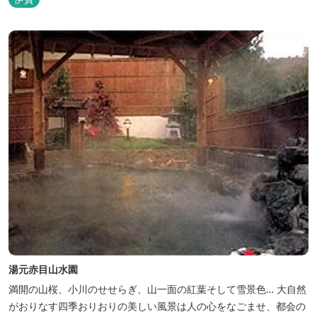
湯元赤目山水園
満開の山桜、小川のせせらぎ、山一面の紅葉そして雪景色… 大自然
がおりなす四季おりおりの美しい風景は人の心をなごませ、都会の