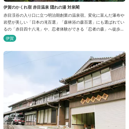
伊賀のかくれ宿 赤目温泉 隠れの湯 対泉閣
赤目渓谷の入り口に立つ明治期創業の温泉宿。変化に富んだ瀑布や
岩壁が美しい「日本の滝百選」「森林浴の森百選」にも選ばれてい
るの「赤目四十八滝」や、忍者体験ができる「忍者の森」へ徒歩５
分と観光にも好立地です。 地下１０００メートルから湧くアルカリ
伊賀
性単純温泉はしっとり滑らかな肌触りで美肌効果も期待できます。
地元のスギ材を用いた大浴場は、泡風呂を備えた「上忍の湯」、打
たせ湯を備えた「くのいちの...