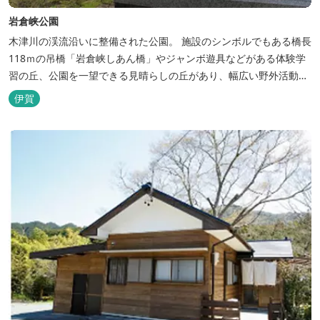
岩倉峡公園
木津川の渓流沿いに整備された公園。 施設のシンボルでもある橋長
118ｍの吊橋「岩倉峡しあん橋」やジャンボ遊具などがある体験学
習の丘、公園を一望できる見晴らしの丘があり、幅広い野外活動に
利用できるキャンプ場も併設されています。 川沿いには島ヶ原温泉
伊賀
やぶっちゃに至る「川辺の道」があり、旧岩倉水力発電所跡の水路
遺構を見ることができたり、春は桜、秋は紅葉の名所として楽しめ
る憩いの場となっています。