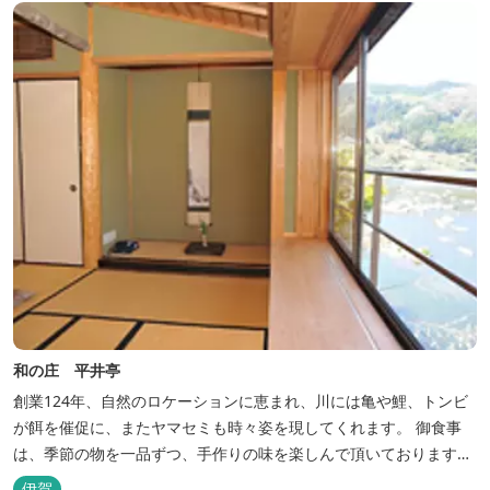
和の庄 平井亭
創業124年、自然のロケーションに恵まれ、川には亀や鯉、トンビ
が餌を催促に、またヤマセミも時々姿を現してくれます。 御食事
は、季節の物を一品ずつ、手作りの味を楽しんで頂いております。
（宿泊一日一組）
伊賀