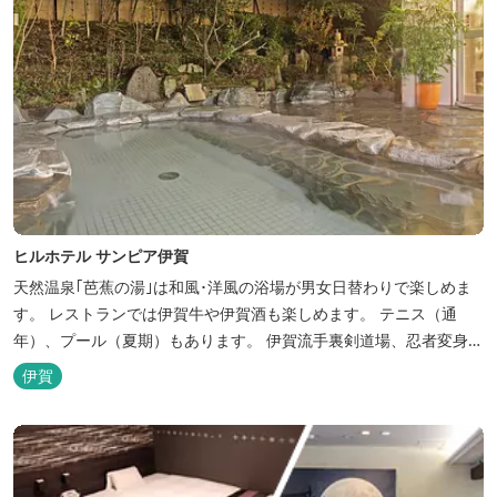
ヒルホテル サンピア伊賀
天然温泉｢芭蕉の湯｣は和風･洋風の浴場が男女日替わりで楽しめま
す。 レストランでは伊賀牛や伊賀酒も楽しめます。 テニス（通
年）、プール（夏期）もあります。 伊賀流手裏剣道場、忍者変身処
を常設しております。 ★ＨＰが新しくなりました！
伊賀
http://www.hh-sunpia-iga.co.jp ※日替わりランチ、日替わり薬湯
などがタイムリーにチェックできます。