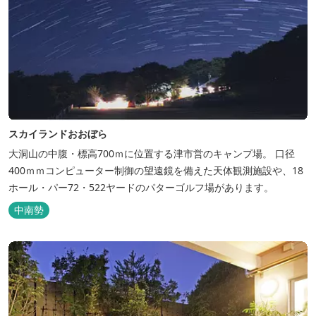
スカイランドおおぼら
大洞山の中腹・標高700ｍに位置する津市営のキャンプ場。 口径
400ｍｍコンピューター制御の望遠鏡を備えた天体観測施設や、18
ホール・パー72・522ヤードのパターゴルフ場があります。
中南勢