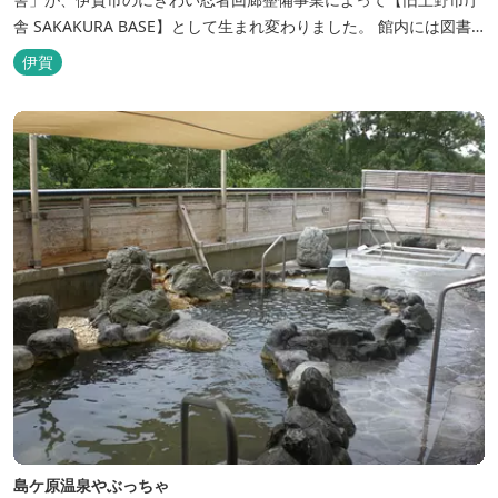
舎 SAKAKURA BASE】として生まれ変わりました。 館内には図書
館やホテル、カフェがあるほか、観光案内所「伊賀市観光インフォ
伊賀
メーションセンター」や伊賀の逸品を取り揃えた「伊賀百貨
Souvenir Shop」も併殺されています。
島ケ原温泉やぶっちゃ