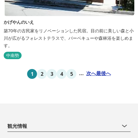
かげやんのいえ
築70年の古民家をリノベーションした民宿。目の前に美しい森と小
川が広がるフォレストテラスで、バーベキューや森林浴を楽しめま
す。
中南勢
...
次へ
最後へ
1
2
3
4
5
観光情報