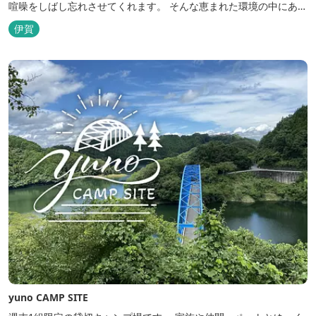
喧噪をしばし忘れさせてくれます。 そんな恵まれた環境の中にあ
る、純和風造りの閑静なたたずまい …それが赤目山水園です。 ま
伊賀
た、赤目山水園の園内からこんこんと湧き出る天然温泉「赤目温泉
山の湯」は、肌にやさしい美人と健康の湯として大勢のお客様に喜
んでいただいておりま...
yuno CAMP SITE