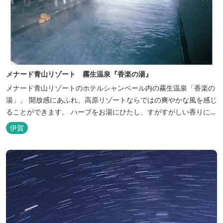
メナード青山リゾート 霧生温泉『香楽の湯』
メナード青山リゾートのホテルシャンベール内の霧生温泉「香楽の
湯」。 開放感にあふれ、高原リゾートならではの爽やかな風を感じ
ることができます。 ハーブをお湯にひたし、すがすがしい香りに心
あらわれる「香りの湯」は、特に女性の方に人気です。 その他、
伊賀
広々とした空間とたっぷりのお湯が魅力の「大浴場」、高原の景色
を満喫できる「露天風呂」、さらに「ミストサウナ」の合計4種の
お湯をお楽しみいただけま...