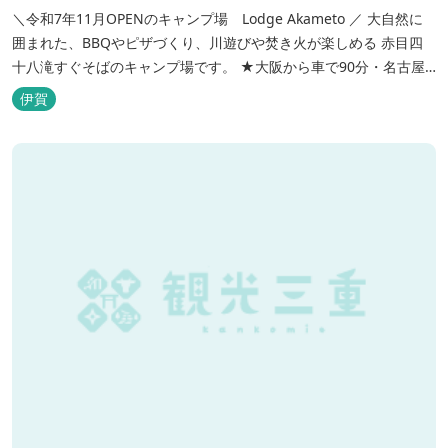
＼令和7年11月OPENのキャンプ場 Lodge Akameto ／ 大自然に
囲まれた、BBQやピザづくり、川遊びや焚き火が楽しめる 赤目四
十八滝すぐそばのキャンプ場です。 ★大阪から車で90分・名古屋
から120分の好アクセス！ ★専用テラス付きバンガローでは、BBQ
伊賀
をしながら子どもが川遊びをしているのが見れる！ ★Wi-Fiがつな
がります！ ★日帰りBBQや大人数での研修も...