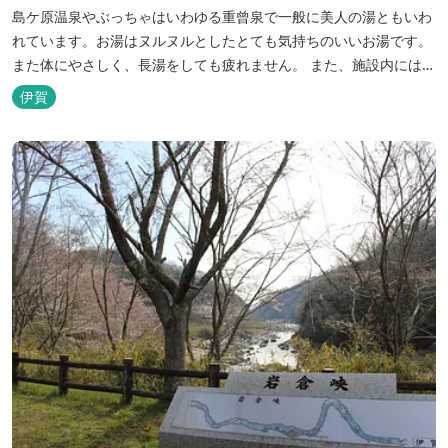
島ケ原温泉やぶっちゃはいわゆる重曾泉で一般に美人の湯ともいわ
れています。お湯はヌルヌルとしたとても気持ちのいいお湯です。
また体にやさしく、長湯をしても疲れません。 また、施設内にはオ
ートキャンプ場、デイキャンプ場、テニスコート、水遊び場（夏季
伊賀
限定）、こんにゃくやパン作りの体験できる工房などがあります。
木津川（鯛ケ瀬）のほとりにある美しい自然を生かしたオートキャ
ンプやディキャンプ...