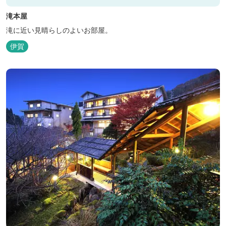
滝本屋
滝に近い見晴らしのよいお部屋。
伊賀