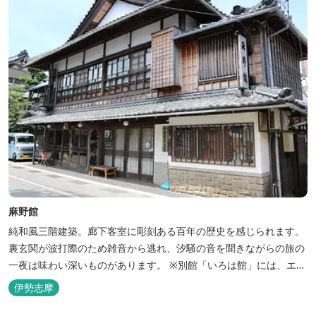
麻野館
純和風三階建築。廊下客室に彫刻ある百年の歴史を感じられます。
裏玄関が波打際のため雑音から逃れ、汐騒の音を聞きながらの旅の
一夜は味わい深いものがあります。 ※別館「いろは館」には、エイ
リアンやプレデターのリアルな模型があり、初めて見た方はビック
伊勢志摩
リしますよ。