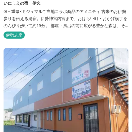
いにしえの宿 伊久
※三重県×ミジュマルご当地コラボ商品のアメニティ 古来のお伊勢
参りを伝える湯宿。伊勢神宮内宮まで、おはらい町・おかげ横丁を
のんびり歩いて約15分。 部屋・風呂の前に広がる豊かな森は、そ
のまま内宮の森へと連なっています。 お伊勢さんとつながってい
伊勢志摩
る・・そんな気持ちになる宿です。 館内には2つの大浴場と趣の異
なる３つの貸切露天風呂を楽しめます。