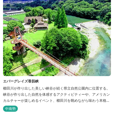
エバーグレイズ香肌峡
櫛田川が作り出した美しい峡谷が続く県立自然公園内に位置する。
峡谷が作り出した自然を体感するアクティビティーや、アメリカン
カルチャーが楽しめるイベント、櫛田川を眺めながら味わう本格的
なアメリカンＢＢＱを体験することができる。 松阪の観光情報は、
中南勢
松阪観光インフォメーションサイト ワクワ...