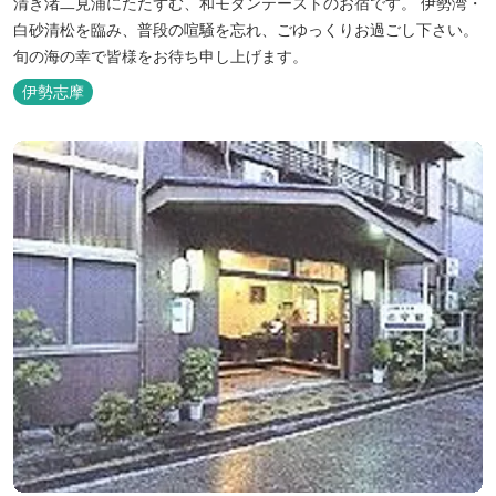
清き渚二見浦にたたずむ、和モダンテーストのお宿です。 伊勢湾・
白砂清松を臨み、普段の喧騒を忘れ、ごゆっくりお過ごし下さい。
旬の海の幸で皆様をお待ち申し上げます。
伊勢志摩