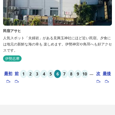
民宿アサヒ
人気スポット「夫婦岩」がある見興玉神社にほど近い民宿。夕食に
は地元の新鮮な海の幸も 楽しめます。伊勢神宮や鳥羽へも好アクセ
スです。
伊勢志摩
最初
前
...
次
最後
1
2
3
4
5
6
7
8
9
10
へ
へ
へ
へ