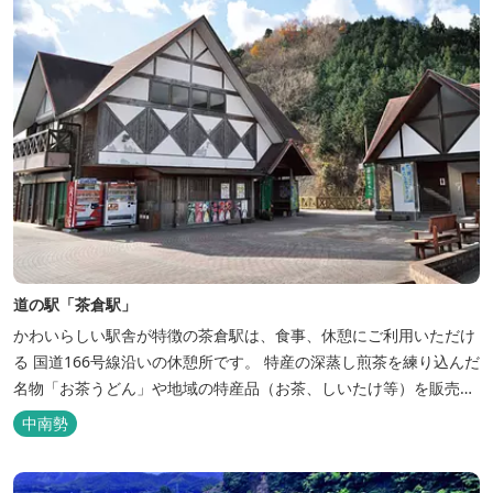
道の駅「茶倉駅」
かわいらしい駅舎が特徴の茶倉駅は、食事、休憩にご利用いただけ
る 国道166号線沿いの休憩所です。 特産の深蒸し煎茶を練り込んだ
名物「お茶うどん」や地域の特産品（お茶、しいたけ等）を販売。
吊り橋をわたれば宿泊施設のエバーグレイズ香肌峡まですぐ。 【イ
中南勢
チオシ名物】 ・味噌カツ丼…地元産の甘味噌を使ったボリュームた
っぷりの丼ぶり。 松阪の観光情報は、松阪観光インフォメ...