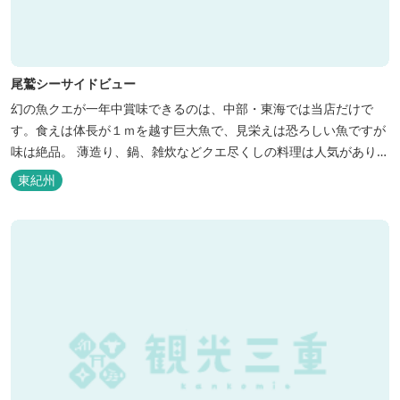
尾鷲シーサイドビュー
幻の魚クエが一年中賞味できるのは、中部・東海では当店だけで
す。食えは体長が１ｍを越す巨大魚で、見栄えは恐ろしい魚ですが
味は絶品。 薄造り、鍋、雑炊などクエ尽くしの料理は人気がありま
す。ぜひご賞味ください（料理だけでも歌。また、宿泊者には船で
東紀州
の無料遊覧サービス（１時間）を行ないます。