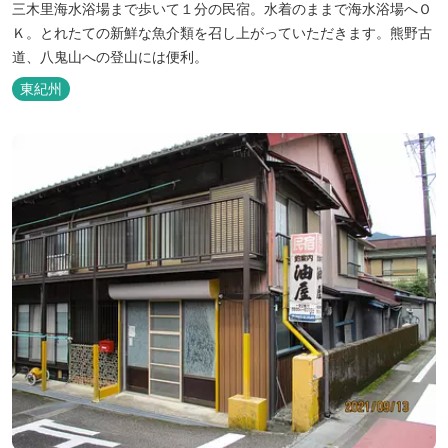
三木里海水浴場まで歩いて１分の民宿。水着のままで海水浴場へＯ
Ｋ。とれたての新鮮な魚介類を召し上がっていただきます。熊野古
道、八鬼山への登山には便利。
東紀州