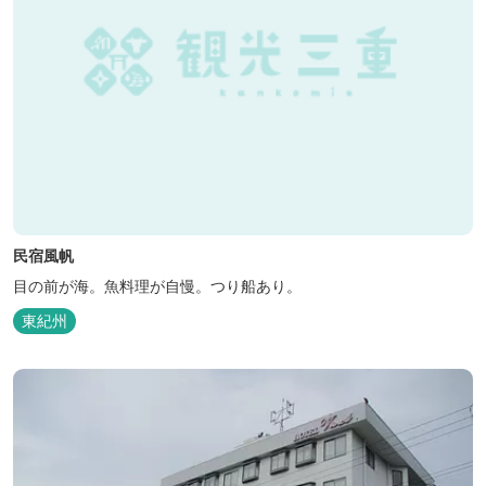
民宿風帆
目の前が海。魚料理が自慢。つり船あり。
東紀州