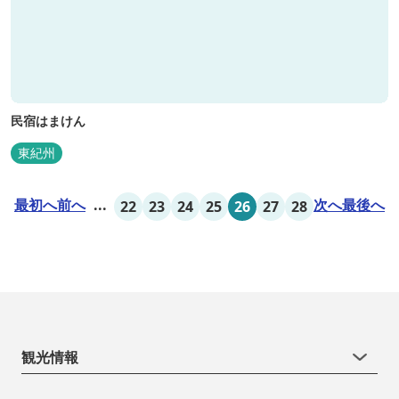
民宿はまけん
東紀州
最初へ
前へ
...
次へ
最後へ
22
23
24
25
26
27
28
観光情報