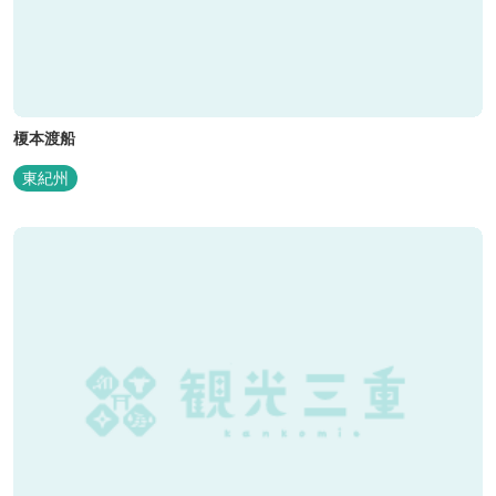
榎本渡船
東紀州