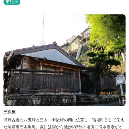
東紀州
三次屋
熊野古道の八鬼峠と三木・羽後峠の間に位置し、宿場町として栄え
た尾鷲市三木里町。夏には宿から徒歩約3分の場所に海水浴場がオ