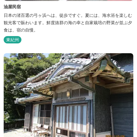
油屋民宿
日本の渚百選の弓ヶ浜へは、徒歩ですぐ。夏には、海水浴を楽しむ
観光客で賑わいます。鮮度抜群の海の幸と自家栽培の野菜が並ぶ夕
食は、宿の自慢。
東紀州