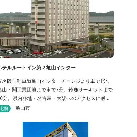
ホテルルートイン第２亀山インター
東名阪自動車道亀山インターチェンジより車で1分。
亀山・関工業団地まで車で7分。鈴鹿サーキットまで
30分。県内各地・名古屋・大阪へのアクセスに最
適。大浴場・無料駐車場完備。
亀山市
北勢