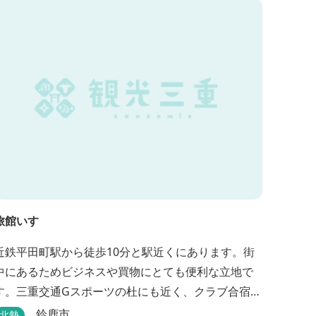
旅館いすゞ
近鉄平田町駅から徒歩10分と駅近くにあります。街
中にあるためビジネスや買物にとても便利な立地で
す。三重交通Gスポーツの杜にも近く、クラブ合宿な
どに最適です。
鈴鹿市
北勢