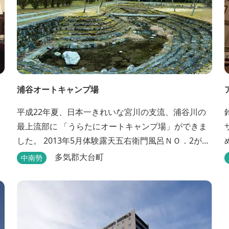
浦谷オートキャンプ場
平成22年夏、日本一きれいな宮川の支流、浦谷川の
最上流部に 「うらたにオートキャンプ場」ができま
した。 2013年5月体験露天五右衛門風呂ＮＯ．2が完
造
成しました。親子4人が入れる大きさです。中には腰
多気郡大台町
中南勢
掛けもあり、ゆっくり、星やホタルを見る事ができ
ます。ひのきの香り漂う特製五右衛門風呂を自分で
沸かし、入浴しませんか？ 同時にデッキ付ひのき小
屋も完成しました。是非ご利用ください。