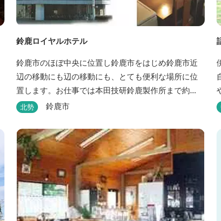
鈴鹿ロイヤルホテル
鈴鹿市のほぼ中央に位置し鈴鹿市をはじめ鈴鹿市近
辺の移動にも辺の移動にも、とても便利な場所に位
置します。お仕事では本田技研鈴鹿製作所まで約
500m、行楽では鈴鹿サーキット様まで約1,3キロ、
鈴鹿市
北勢
スポーツ行事では鈴鹿スポーツガーデン様まで約3キ
ロととても近い場所にあります。亀山市へのアクセ
スも便利でシャープ亀山工場では約10キロと鈴鹿市
では近い場所となっております。