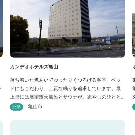
カンデオホテルズ亀山
。
落ち着いた色あいでゆったりくつろげる客室。ベッ
で
ドにもこだわり、上質な眠りを追求しています。最
上階には展望露天風呂とサウナが。癒やしのひとと
きをお過ごしください。
亀山市
北勢