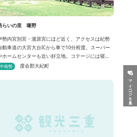
語らいの里 噺野
伊勢内宮別宮・瀧原宮にほど近く、アクセスは紀勢
自動車道の大宮大台ICから車で10分程度。スーパー
やホームセンターも近い好立地。コテージには寝
具・エアコン・テレビ・冷蔵庫完備で季節を問わず
度会郡大紀町
中南勢
楽しめます。 食器・調理器具の揃った自炊棟や24時
マイページを見る
間利用可能なシャワールームなど充実の設備で快適
にお過ごしいただけます。施設内には噺野温泉もあ
りコテージ宿泊の方は貸し切りでご利用いただけま
す(１棟につき１時間)