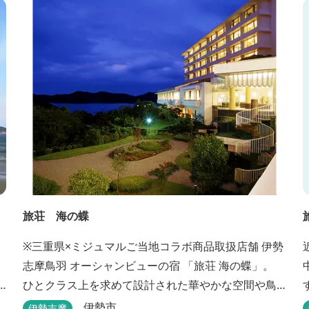
旅荘 海の蝶
※三重県×ミジュマルご当地コラボ商品取扱店舗 伊勢
志摩鳥羽 オーシャンビューの宿 「旅荘 海の蝶」。
ひとクラス上を求めて設計された華やかな空間や鳥
羽随一の景観など、上質な美味とおもてなしをお約
伊勢市
伊勢志摩