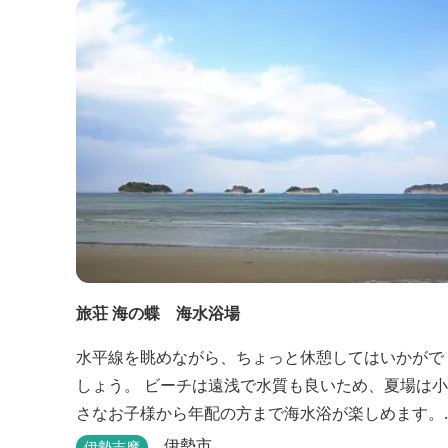
旅荘 海の蝶 海水浴場
水平線を眺めながら、ちょっと休憩してはいかがで
しょう。 ビーチは遠浅で水質も良いため、夏場は小
さなお子様から年配の方まで海水浴が楽しめます。
三重県おすすめ海水浴場ビーチ特集はこちら🏖三重
伊勢市
伊勢志摩