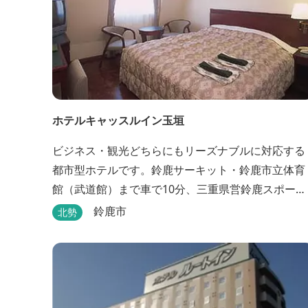
ホテルキャッスルイン玉垣
ビジネス・観光どちらにもリーズナブルに対応する
都市型ホテルです。鈴鹿サーキット・鈴鹿市立体育
館（武道館）まで車で10分、三重県営鈴鹿スポーツ
ガーデンまで車で15分の好立地！！ さらに、全檜
鈴鹿市
北勢
り貸切風呂や各種サービスでお待ち致しておりま
す。