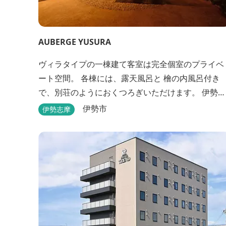
AUBERGE YUSURA
ヴィラタイプの一棟建て客室は完全個室のプライベ
ート空間。 各棟には、露天風呂と 檜の内風呂付き
で、別荘のようにおくつろぎいただけます。 伊勢路
の旅にお好みの一棟をどうぞお選びください。
伊勢市
伊勢志摩
「AUBERGE YUSURA」が大切にしていること それ
は、小さな宿ならではの「ひと手間」のおもてな
し。 「居・食・充」を満たし、皆様の伊勢路の旅に
寄り添う宿となれるよう、心を月してお待ちして...