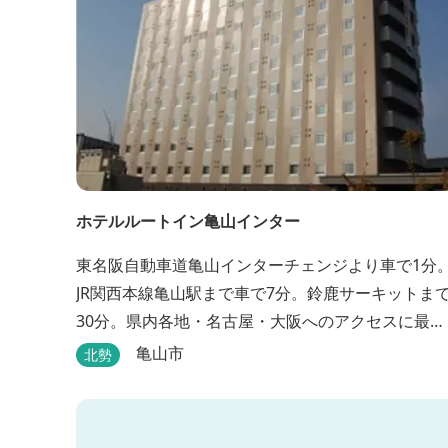
ホテルルートイン亀山インター
東名阪自動車道亀山インターチェンジより車で1分
JR関西本線亀山駅まで車で7分。鈴鹿サーキットま
30分。県内各地・名古屋・大阪へのアクセスに最
適。全室インターネット回線・人工温泉大浴場・無
亀山市
北勢
料平面駐車場89台完備。