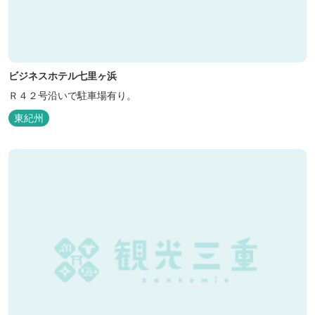
ビジネスホテル七里ヶ浜
Ｒ４２号沿いで駐車場有り。
東紀州