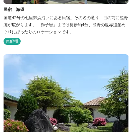
民宿 海望
国道42号の七里御浜沿いにある民宿。その名の通り、目の前に熊野
灘が広がります。「獅子岩」までは徒歩約4分、熊野の世界遺産め
ぐりにぴったりのロケーションです。
東紀州