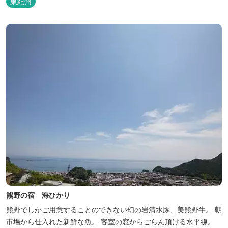
東紀州
熊野の宿 海ひかり
熊野でしかご用意することのできない幻の岩清水豚、美熊野牛。 朝
市場から仕入れた新鮮な魚。 客室の窓からごらん頂ける水平線。