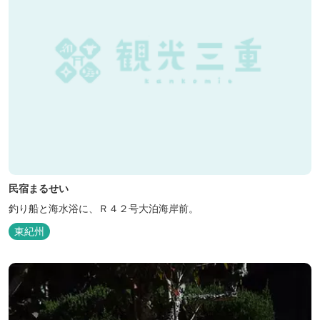
民宿まるせい
釣り船と海水浴に、Ｒ４２号大泊海岸前。
東紀州