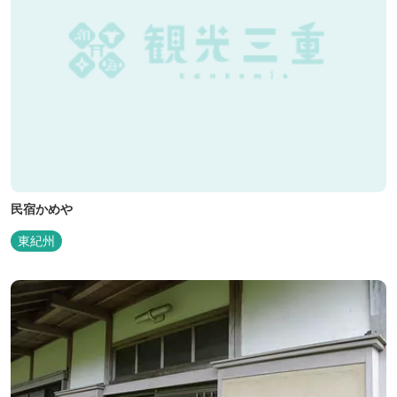
民宿かめや
東紀州