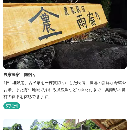
農家民宿 雨宿り
1日1組限定、古民家を一棟貸切りにした民宿。農場の新鮮な野菜や
お米、また育生地域で採れる渓流魚などの食材付きで、奥熊野の農
村の食卓を体感できます。
東紀州