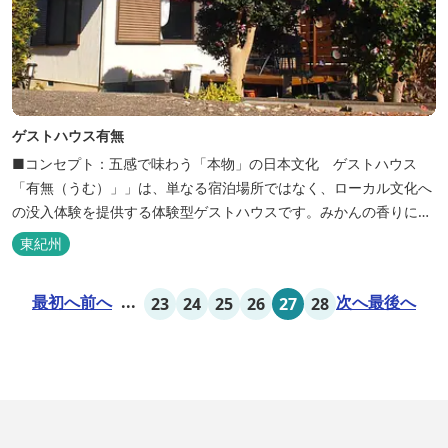
ゲストハウス有無
■コンセプト：五感で味わう「本物」の日本文化 ゲストハウス
「有無（うむ）」」は、単なる宿泊場所ではなく、ローカル文化へ
の没入体験を提供する体験型ゲストハウスです。みかんの香りに包
まれ、歴史ある世界遺産を巡り、日本の原風景に触れる。「本物」
東紀州
の日本文化を巡る冒険がここから始まります。 「年中みかんのとれ
るまち」にある当館は、ご宿泊のお客様にその時期に採れた旬の
最初へ
前へ
...
次へ
最後へ
23
24
25
26
27
28
「ウエルカムみかん」や無農薬野菜の...