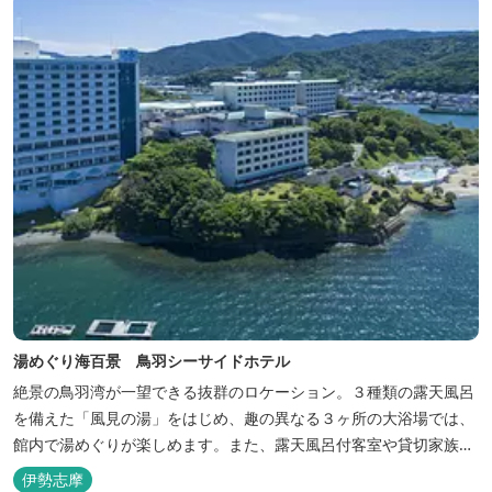
湯めぐり海百景 鳥羽シーサイドホテル
絶景の鳥羽湾が一望できる抜群のロケーション。３種類の露天風呂
を備えた「風見の湯」をはじめ、趣の異なる３ヶ所の大浴場では、
館内で湯めぐりが楽しめます。また、露天風呂付客室や貸切家族風
呂（有料）、足湯に湯上がり処などもございますので、湯浴みの一
伊勢志摩