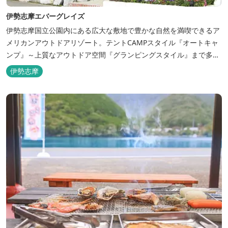
伊勢志摩エバーグレイズ
伊勢志摩国立公園内にある広大な敷地で豊かな自然を満喫できるア
メリカンアウトドアリゾート。テントCAMPスタイル『オートキャ
ンプ』～上質なアウトドア空間『グランピングスタイル』まで多彩
な宿泊スタイルを体験できます。 場内ではキッズイベント＆アクテ
伊勢志摩
ィビティーが人気！365日開催のアメリカンカルチャーを取り入れ
たキッズイベント、カナディアンカヌー、ペダルボート、ファンサ
イクルなど豊富なアクティビ...