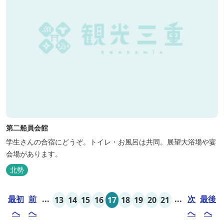
第二船員会館
学生さんの合宿にどうぞ。トイレ・お風呂は共同。展望大浴場や宴
会場があります。
北勢
最初
前
...
...
次
最後
13
14
15
16
17
18
19
20
21
へ
へ
へ
へ