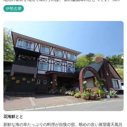
湾の潮風を感じる露天風呂や 広々としたテラス付きのお部屋。 行
伊勢志摩
き交うフェリーをのんびり眺めて、 日常をちょっと忘れるひと時を
お過ごしください。
花海鮮とと
新鮮な海の幸たっぷりの料理が自慢の宿。眺めの良い展望露天風呂