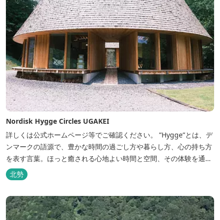
Nordisk Hygge Circles UGAKEI
詳しくは公式ホームページ等でご確認ください。 ”Hygge”とは、デ
ンマークの語源で、豊かな時間の過ごし方や暮らし方、心の持ち方
を表す言葉。ほっと癒される心地よい時間と空間、その体験を通し
て得られる幸福感のことです。 デンマーク発のアウトドアブランド
北勢
「Nordisk（ノルディスク）」と三重県いなべ市が連携して手がけ
た日本初のアウトドアフィールドが、2023年４月３日にオープンし
ました...