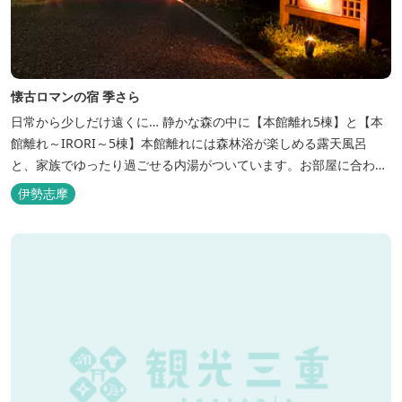
懐古ロマンの宿 季さら
日常から少しだけ遠くに… 静かな森の中に【本館離れ5棟】と【本
館離れ～IRORI～5棟】本館離れには森林浴が楽しめる露天風呂
と、家族でゆったり過ごせる内湯がついています。お部屋に合わせ
た様々なプランがございます。
伊勢志摩