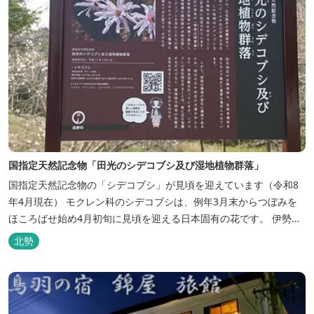
国指定天然記念物「田光のシデコブシ及び湿地植物群落」
国指定天然記念物の「シデコブシ」が見頃を迎えています（令和8
年4月現在） モクレン科のシデコブシは、例年3月末からつぼみを
ほころばせ始め4月初旬に見頃を迎える日本固有の花です。 伊勢湾
周辺の狭い範囲に自生するシデコブシは、三重県内ではいなべ市、
北勢
菰野町、四日市市などの北勢地方に見られ これらの自生地は日本に
おけるシデコブシ天然分布の西の端にあたります。 約500万年前に
存在して...