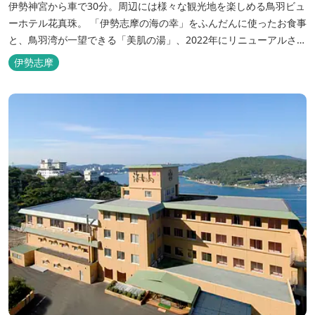
伊勢神宮から車で30分。周辺には様々な観光地を楽しめる鳥羽ビュ
ーホテル花真珠。 「伊勢志摩の海の幸」をふんだんに使ったお食事
と、鳥羽湾が一望できる「美肌の湯」、2022年にリニューアルされ
た客室で、五感から体と心を癒やします。 【お部屋】 近年リニュ
伊勢志摩
ーアルした過ごしやすいお部屋で、親子3世代で楽しめるお部屋に
なっております。 全室オーシャンビューで雄大な鳥羽湾を一望で
き、日頃の疲...