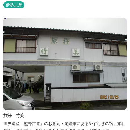
伊勢志摩
旅荘 竹美
世界遺産「熊野古道」のお膝元・尾鷲市にあるやすらぎの宿、旅荘