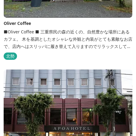
Oliver Coffee
■Oliver Coffee ■ 三重県民の森の近くの、自然豊かな場所にある
カフェ。 木を基調としたオシャレな外観と内装がとても素敵なお店
で、店内へはスリッパに履き替えて入りますのでリラックスして食
事を楽しめます。 席は店内にテーブル席や円卓、外のテラス席など
北勢
があり、お子様連れでも入りやすく居心地がいいカフェです。 森の
静かな雰囲気の中で、ゆっくり過ごすことができます。