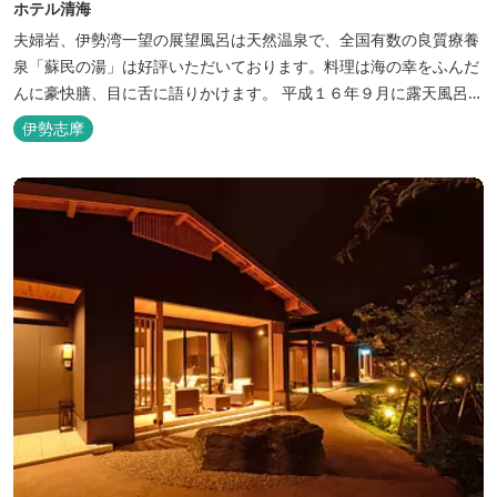
ホテル清海
夫婦岩、伊勢湾一望の展望風呂は天然温泉で、全国有数の良質療養
泉「蘇民の湯」は好評いただいております。料理は海の幸をふんだ
んに豪快膳、目に舌に語りかけます。 平成１６年９月に露天風呂が
オープンしました。
伊勢志摩