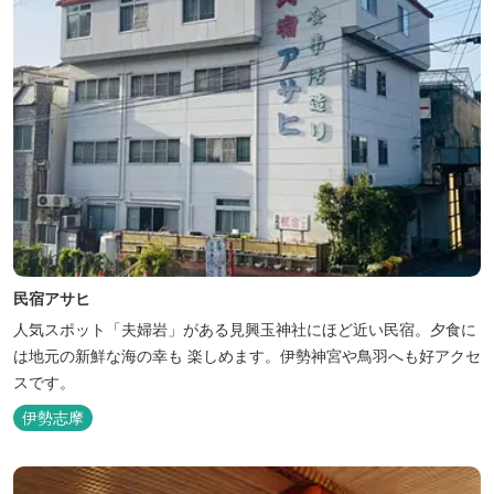
民宿アサヒ
人気スポット「夫婦岩」がある見興玉神社にほど近い民宿。夕食に
は地元の新鮮な海の幸も 楽しめます。伊勢神宮や鳥羽へも好アクセ
スです。
伊勢志摩