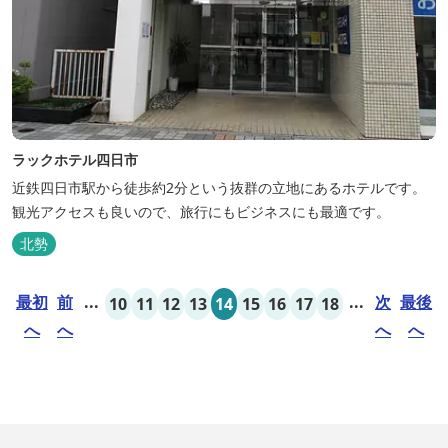
ラックホテル四日市
近鉄四日市駅から徒歩約2分という抜群の立地にあるホテルです。
観光アクセスも良いので、旅行にもビジネスにも最適です。
北勢
最初
前
...
...
次
最後
10
11
12
13
14
15
16
17
18
へ
へ
へ
へ