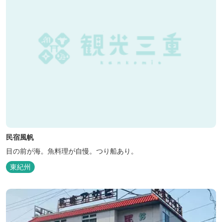
民宿風帆
目の前が海。魚料理が自慢。つり船あり。
東紀州