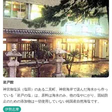
岩戸館
神宮御塩浜（塩田）のある二見町、神前海岸で汲んだ海水から作っ
ている「岩戸の塩」は、原料は海水のみ、他の塩やにがり、固結防
止のための添加物は一切使用していない純国産自然海塩です。
伊勢志摩