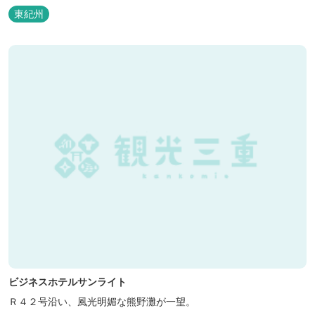
泊の方には日替わりでご用意します。」オーナー様談。もし重なっ
東紀州
た場合は、ごめんなさい。
ビジネスホテルサンライト
Ｒ４２号沿い、風光明媚な熊野灘が一望。