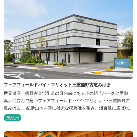
フェアフィールドバイ・マリオット三重熊野古道みはま
世界遺産・熊野古道浜街道の目の前にある道の駅「パーク七里御
浜」に並んで建つフェアフィールド･バイ･マリオット･三重熊野古
道みはま。 紀伊山地を背に雄大な熊野灘を望み、渚百選に選ばれた
七里御浜海岸などの美しい自然が広がります。一年を通して暖かで
東紀州
過ごしやすく、季節を通じて穫れる数々の品種のみかんをはじめ、
豊富な畑の幸や海の幸を堪能していただけます。 風光明媚な御浜を