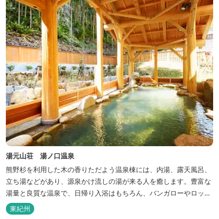
巡る旅の拠点として、当...
湯元山荘 湯ノ口温泉
熊野杉を利用した木の香りただよう温泉棟には、内湯、露天風呂、
立ち湯などがあり、源泉かけ流しの湯が来る人を癒します。豊富な
湯量と良質な温泉で、日帰り入浴はもちろん、バンガローやロッジ
などの宿泊施設も備えているので、宿泊しながらゆったりと温泉を
東紀州
楽しむ人も多いです。