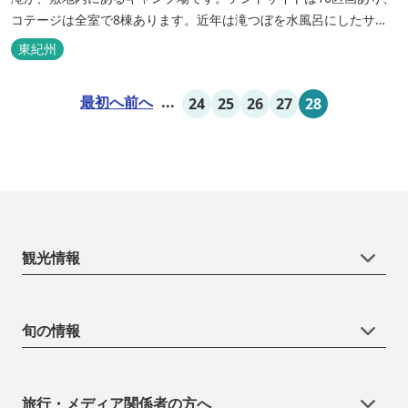
コテージは全室で8棟あります。近年は滝つぼを水風呂にしたサウ
ナが人気です。
東紀州
最初へ
前へ
...
24
25
26
27
28
観光情報
旬の情報
旅行・メディア関係者の方へ