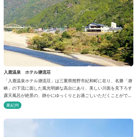
入鹿温泉 ホテル瀞流荘
「入鹿温泉ホテル瀞流荘」は三重県熊野市紀和町に在り、名勝「瀞
峡」の下流に面した風光明媚な高台にあり、美しい川面を見下ろす
露天風呂が絶景の、静かにゆっくりとお過ごしいただくことができ
る温泉宿泊施設です。 熊野古道をはじめ、日本一の棚田と称される
東紀州
丸山千枚田、赤木城跡、熊野本宮大社（熊野三山）、玉置神社が近
くに点在し、和歌山・奈良の遺産や名所からも近いことから観光ア
クセスには大変便利な立地と...