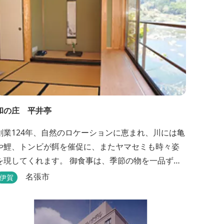
和の庄 平井亭
創業124年、自然のロケーションに恵まれ、川には亀
や鯉、トンビが餌を催促に、またヤマセミも時々姿
を現してくれます。 御食事は、季節の物を一品ず
つ、手作りの味を楽しんで頂いております。（宿泊
名張市
伊賀
一日一組）