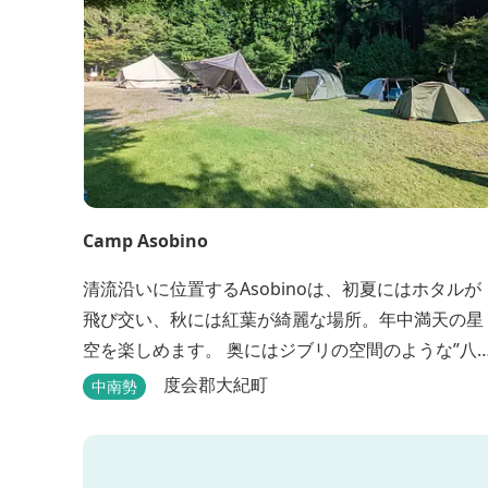
Camp Asobino
清流沿いに位置するAsobinoは、初夏にはホタルが
飛び交い、秋には紅葉が綺麗な場所。年中満天の星
空を楽しめます。 奥にはジブリの空間のような”八重
谷湧水”、 他にも小さい鍾乳洞ですが太古を想像さ
度会郡大紀町
中南勢
る”風穴”などがあり、自然が豊かなスポットです。
wi-fi完備。テントサウナもご利用いただけます。 ま
た近くには廃校を活用した「阿曽温泉」もありま