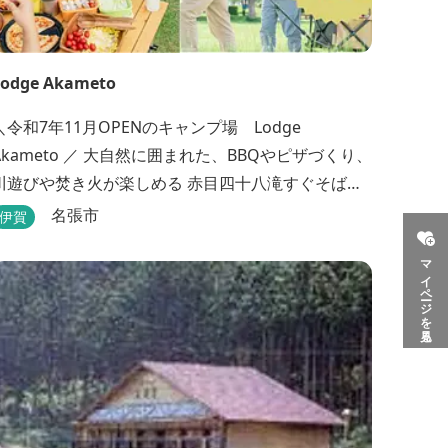
Lodge Akameto
＼令和7年11月OPENのキャンプ場 Lodge
Akameto ／ 大自然に囲まれた、BBQやピザづくり、
川遊びや焚き火が楽しめる 赤目四十八滝すぐそばの
ャンプ場です。 ★大阪から車で90分・名古屋から
名張市
伊賀
120分の好アクセス！ ★専用テラス付きバンガロー
マイページを見る
では、BBQをしながら子どもが川遊びをしているの
が見れる！ ★Wi-Fiがつながります！ ★日帰りBBQ
や大人数での研修も...