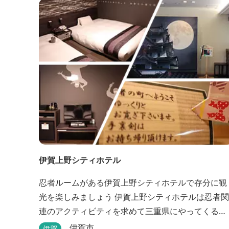
伊賀上野シティホテル
忍者ルームがある伊賀上野シティホテルで存分に観
光を楽しみましょう 伊賀上野シティホテルは忍者関
連のアクティビティを求めて三重県にやってくる
人々に人気のホテルです。こちらのホテルには、忍
伊賀市
伊賀