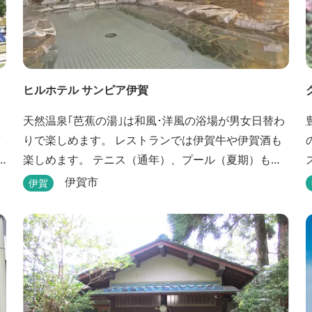
ヒルホテル サンピア伊賀
天然温泉｢芭蕉の湯｣は和風･洋風の浴場が男女日替わ
りで楽しめます。 レストランでは伊賀牛や伊賀酒も
楽しめます。 テニス（通年）、プール（夏期）もあ
ります。 伊賀流手裏剣道場、忍者変身処を常設して
伊賀市
伊賀
おります。 ★ＨＰが新しくなりました！
http://www.hh-sunpia-iga.co.jp ※日替わりランチ、
日替わり薬湯などがタイムリーにチェックできま
す。