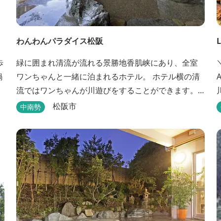
わんわんパラダイス松阪
歩
緑に囲まれ清流が流れる景勝地香肌峡にあり、全室
鍋
ワンちゃんと一緒に泊まれるホテル。 ホテル横の清
流ではワンちゃんが川遊びをすることができます。
天然温泉「香肌の湯」は鉄分を含んだお湯が特徴。
キ
松阪市
中南勢
松阪の観光情報は、松阪観光インフォメーションサ
イト ワクワク松阪 へ。