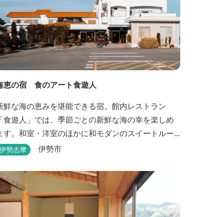
海恵の宿 食のアート食遊人
新鮮な海の恵みを堪能できる宿。館内レストラン
「食遊人」では、季節ごとの新鮮な海の幸を楽しめ
ます。和室・洋室のほかに和モダンのスイートルー
ムもあります。
伊勢市
伊勢志摩