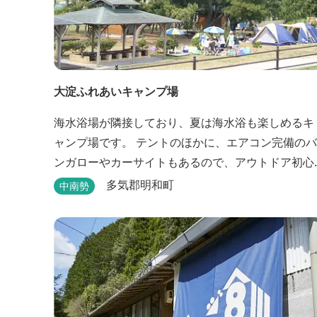
大淀ふれあいキャンプ場
海水浴場が隣接しており、夏は海水浴も楽しめるキ
ャンプ場です。 テントのほかに、エアコン完備のバ
ンガローやカーサイトもあるので、アウトドア初心
者でも気軽にキャンプを楽しめます！ 管理棟、水
多気郡明和町
中南勢
道、冷水シャワー、温水シャワー（有料）、共同休
憩所、炊事場、水洗トイレ、毛布（有料）、駐車場
（宿泊の場合は無料、デイ利用の場合は有料）完備
しています。