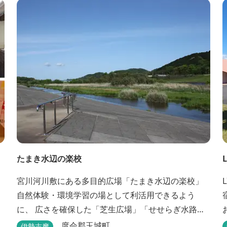
でお部屋でおくつろぎください。 また、朝食バイキ
ング無料サービス（営業時間6:30～900）、大浴場完
備、全室インターネット回線完備（Wi-Fi・LAN接...
たまき水辺の楽校
宮川河川敷にある多目的広場「たまき水辺の楽校」
自然体験・環境学習の場として利活用できるよう
に、 広さを確保した「芝生広場」「せせらぎ水路」
等が整備されています。 芝生広場でのスポーツやバ
度会郡玉城町
伊勢志摩