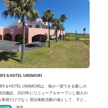
LIFE＆HOTEL UMIMORI
LIFE＆HOTEL UMIMORIは、海が一望できる癒しの
宿泊施設。2023年にリニューアルオープンし個人の
お客様だけでなく 宿泊体験活動の場として、子ども
や青少年から大人の方まで、どなたでもご利用いた
津市
中南勢