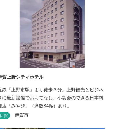
伊賀上野シティホテル
近鉄「上野市駅」より徒歩３分。上野観光とビジネ
スに最新設備でおもてなし。小宴会のできる日本料
理店「みやび」（席数84席）あり。
伊賀市
伊賀