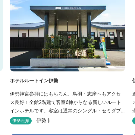
大小合わせて6棟のコテージがあります。 キャン...
ホテルルートイン伊勢
伊勢神宮参拝にはもちろん、鳥羽・志摩へもアクセ
ス良好！全館2階建て客室6棟からなる新しいルート
インホテルです。客室は通常のシングル・セミダブ
ル・ ツインの他、畳敷きの和室もご用意しておりま
伊勢市
伊勢志摩
す。 （和室はベッドが設置されています）靴を脱い