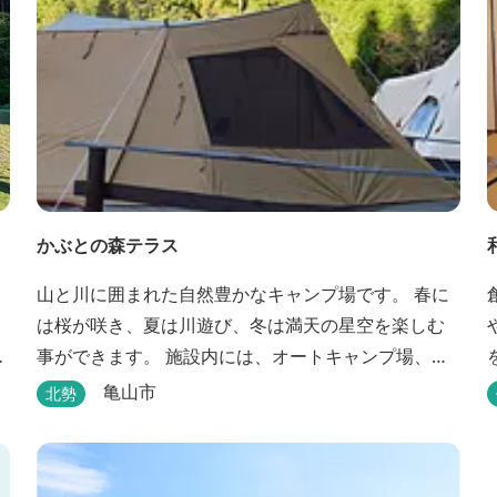
かぶとの森テラス
山と川に囲まれた自然豊かなキャンプ場です。 春に
は桜が咲き、夏は川遊び、冬は満天の星空を楽しむ
事ができます。 施設内には、オートキャンプ場、芝
せ
生のフリーサイト、林間のフリーサイトと3種類のキ
亀山市
北勢
ャンプ場があり、豊かな自然の中でのんびりとキャ
ンプを楽しむ事ができます。 テント泊が苦手な方
や、小さなお子様連れの方はコテージがおススメ。