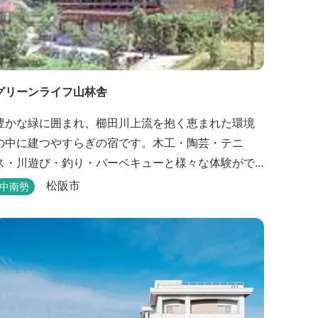
グリーンライフ山林舎
豊かな緑に囲まれ、櫛田川上流を抱く恵まれた環境
の中に建つやすらぎの宿です。木工・陶芸・テニ
ス・川遊び・釣り・バーベキューと様々な体験がで
きます。心の一服にどうぞ。
松阪市
中南勢