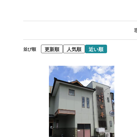
更新順
人気順
近い順
並び順