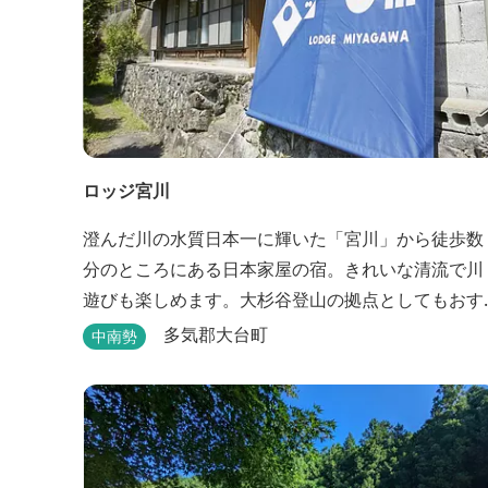
ロッジ宮川
澄んだ川の水質日本一に輝いた「宮川」から徒歩数
分のところにある日本家屋の宿。きれいな清流で川
遊びも楽しめます。大杉谷登山の拠点としてもおす
すめです。
多気郡大台町
中南勢