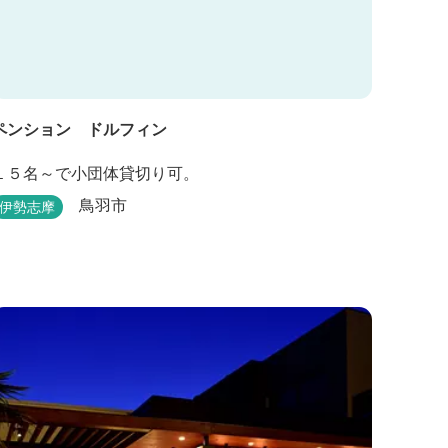
ペンション ドルフィン
１５名～で小団体貸切り可。
鳥羽市
伊勢志摩