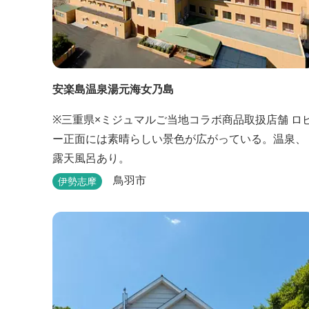
安楽島温泉湯元海女乃島
※三重県×ミジュマルご当地コラボ商品取扱店舗 ロビ
ー正面には素晴らしい景色が広がっている。温泉、
露天風呂あり。
鳥羽市
伊勢志摩