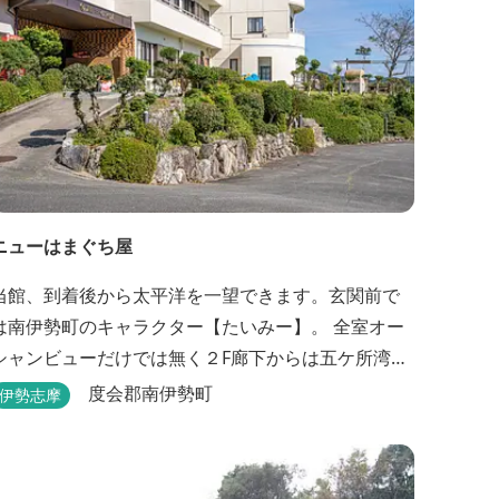
ニューはまぐち屋
当館、到着後から太平洋を一望できます。玄関前で
は南伊勢町のキャラクター【たいみー】。 全室オー
シャンビューだけでは無く２F廊下からは五ケ所湾、
礫浦を一望でき船は勿論の事、養殖筏や釣り堀筏な
度会郡南伊勢町
伊勢志摩
どみる事ができます。 当館一押しのお部屋【大島】
からは太平洋を一望。マグロの養殖筏、夜には漁師
さん達の船の光がみえ対岸には田曽浦の町の光が綺