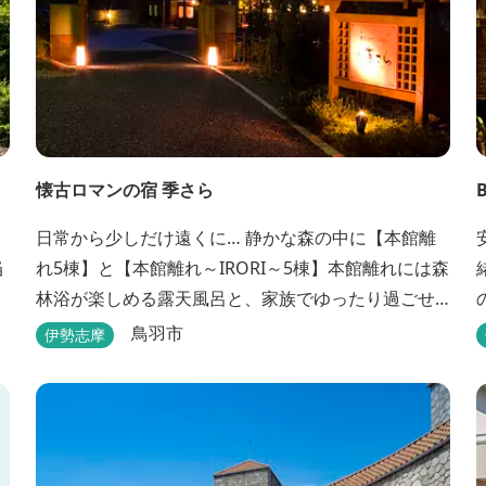
懐古ロマンの宿 季さら
日常から少しだけ遠くに… 静かな森の中に【本館離
当
れ5棟】と【本館離れ～IRORI～5棟】本館離れには森
林浴が楽しめる露天風呂と、家族でゆったり過ごせ
る内湯がついています。お部屋に合わせた様々なプ
鳥羽市
伊勢志摩
ランがございます。