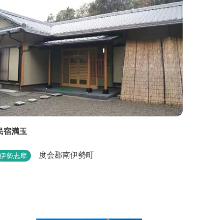
麗に見えます。
民宿満玉
度会郡南伊勢町
伊勢志摩