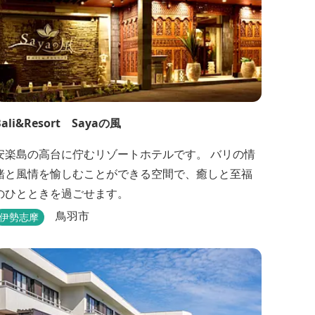
Bali&Resort Sayaの風
安楽島の高台に佇むリゾートホテルです。 バリの情
緒と風情を愉しむことができる空間で、癒しと至福
のひとときを過ごせます。
鳥羽市
伊勢志摩