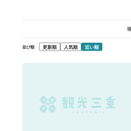
現
更新順
人気順
近い順
並び順