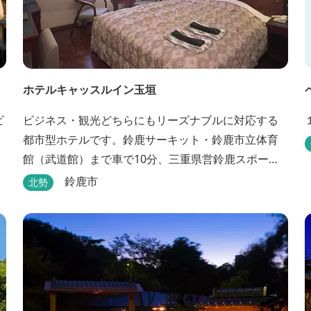
ホテルキャッスルイン玉垣
ビジネス・観光どちらにもリーズナブルに対応する
都市型ホテルです。鈴鹿サーキット・鈴鹿市立体育
館（武道館）まで車で10分、三重県営鈴鹿スポーツ
ガーデンまで車で15分の好立地！！ さらに、全檜造
鈴鹿市
北勢
り貸切風呂や各種サービスでお待ち致しておりま
す。