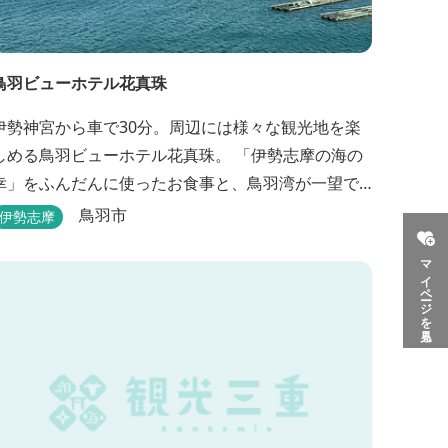
鳥羽ビューホテル花真珠
伊勢神宮から車で30分。周辺には様々な観光地を楽
しめる鳥羽ビューホテル花真珠。 「伊勢志摩の海の
幸」をふんだんに使ったお食事と、鳥羽湾が一望で
きる「美肌の湯」、2022年にリニューアルされた客
鳥羽市
伊勢志摩
室で、五感から体と心を癒やします。 【お部屋】 近
マイページを見る
年リニューアルした過ごしやすいお部屋で、親子3世
代で楽しめるお部屋になっております。 全室オーシ
ャンビューで雄大な鳥羽湾を一望でき、日頃の疲...