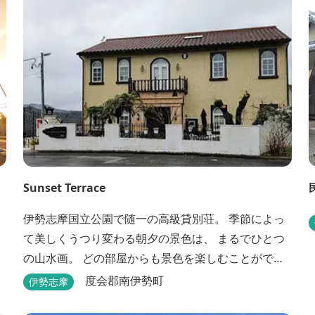
Sunset Terrace
伊勢志摩国立公園で随一の高級貸別荘。 季節によっ
て美しくうつり変わる朝夕の景色は、 まるでひとつ
の山水画。 どの部屋からも景色を楽しむことができ
ます。 大切な友人や家族と、最高のひとときを。 1
度会郡南伊勢町
伊勢志摩
日1組限定とさせていただいております。 完全にプラ