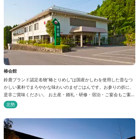
椿会館
鈴鹿ブランド認定名物”椿とりめし”は国産かしわを使用した昔なつ
かしい素朴でまろやかな味わいのまぜごはんです。お参りの折に、
是非ご賞味ください。 お土産・婚礼・研修・宿泊・ご宴会もご案内
しております。
北勢