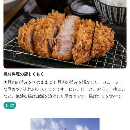
農村料理の店もくもく
★豚肉の旨みをそのままに！ 豚肉の旨みを活かした、ジューシー
な豚カツが人気のレストランです。ヒレ、ロース、おろし、棒ヒレ
など、絶妙な揚げ加減を追求した豚カツです。揚げたてを食べてい
ただくために、注文後じっくり揚げてお出ししています。 ★手作
伊賀
りのお蕎麦をお楽しみいただけます！ お蕎麦は毎日お店で打ってつ
くっております。北海道や三重のそば粉を使用してつくる、喉ごし
の良い昔ながらのお蕎麦...