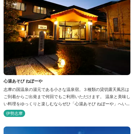
心湯あそび ねぼーや
志摩の国温泉の湯元である小さな温泉宿。３種類の貸切露天風呂は
ご到着からご出発まで何回でもご利用いただけます。 温泉と美味し
い料理をゆっくりと楽しむならぜひ「心湯あそび ねぼーや」へいら
っしゃいませんか？
伊勢志摩