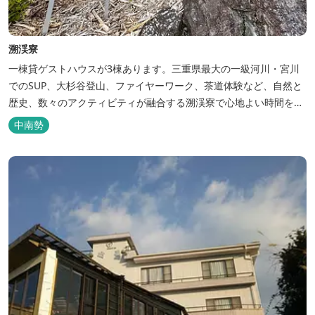
溯渓寮
一棟貸ゲストハウスが3棟あります。三重県最大の一級河川・宮川
でのSUP、大杉谷登山、ファイヤーワーク、茶道体験など、自然と
歴史、数々のアクティビティが融合する溯渓寮で心地よい時間をお
過ごしください。 溯渓寮A棟は、22㎡の広々としたLDKを有する清
中南勢
潔な宿泊棟です。大きな窓からは四季折々の美しい風景を眺望で
き、夏場はウッドデッキ、冬場は薪ストーブと、季節を感じながら
の滞在が可能です。落ち...