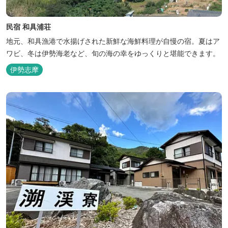
民宿 和具浦荘
地元、和具漁港で水揚げされた新鮮な海鮮料理が自慢の宿。夏はア
ワビ、冬は伊勢海老など、旬の海の幸をゆっくりと堪能できます。
伊勢志摩