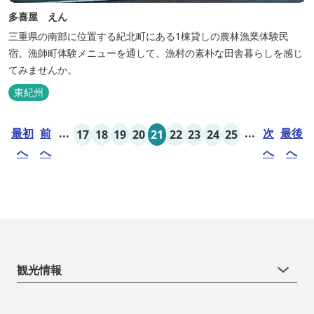
多喜屋 えん
三重県の南部に位置する紀北町にある1棟貸しの農林漁業体験民
宿。漁師町体験メニューを通して、漁村の素朴な田舎暮らしを感じ
てみませんか。
東紀州
最初
前
...
...
次
最後
17
18
19
20
21
22
23
24
25
へ
へ
へ
へ
観光情報