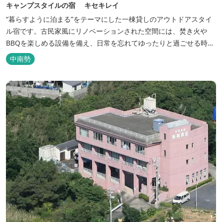
キャンプスタイルの宿 キセキレイ
“暮らすように泊まる”をテーマにした一棟貸しのアウトドアスタイ
ル宿です。古民家風にリノベーションされた空間には、焚き火や
BBQを楽しめる設備を備え、日常を忘れてゆったりと過ごせる時間
が広がります。ペット同伴も可能で、愛犬と一緒に自然を満喫でき
中南勢
るのも魅力です。 【営業時間】 チェックイン 15：00（早めのチ
ェックインご希望は予約時に要相談） チェックアウト 9：00
【定...