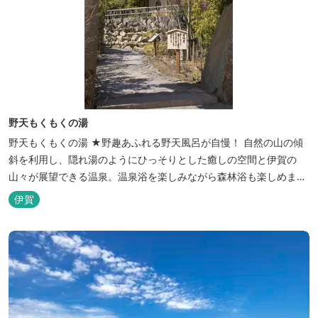
野天もくもくの湯
野天もくもくの湯 ★野趣あふれる野天風呂が自慢！ 自然の山の傾
斜を利用し、隠れ湯のようにひっそりとした癒しの空間と伊賀の
山々が展望できる温泉。温泉浴を楽しみながら森林浴も楽しめま
す。一枚岩をくり貫いてつくった湯船もあり、風情ある空間が魅力
伊賀
です。 ★源泉100％の野天風呂 源泉100％の野天風呂が2つあり、
38度のぬるめの湯と42度の熱めの湯があります。ぬるめの湯はじっ
くりとゆ...