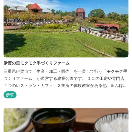
伊賀の里モクモク手づくりファーム
三重県伊賀市で「生産・加工・販売」を一貫して行う「モクモク手
づくりファーム」が運営する農業公園です。 １２の工房や専門店、
４つのレストラン・カフェ、３箇所の体験教室がある他、田んぼや
いかだ池など、「自然や農業」を身近に感じて楽しんでいただける
伊賀
遊び場もあります。 園内では、ミニブタくんたちのショーを見た
り、ウインナーづくりやパンづくりなどの手づくり体験教室や、食
農体験プログラムに参加したり...