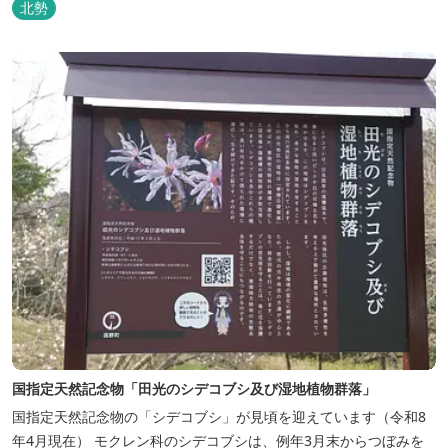
北勢
国指定天然記念物「田光のシデコブシ及び湿地植物群落」
国指定天然記念物の「シデコブシ」が見頃を迎えています（令和8
年4月現在） モクレン科のシデコブシは、例年3月末からつぼみを