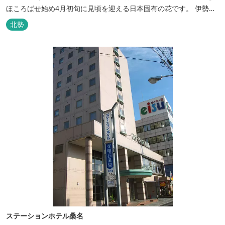
ほころばせ始め4月初旬に見頃を迎える日本固有の花です。 伊勢湾
周辺の狭い範囲に自生するシデコブシは、三重県内ではいなべ市、
北勢
菰野町、四日市市などの北勢地方に見られ これらの自生地は日本に
おけるシデコブシ天然分布の西の端にあたります。 約500万年前に
存在して...
ステーションホテル桑名