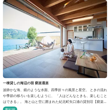
べ、エリア...
一棟貸しの海辺の宿 窮楽通楽
波静かな海、鏡のような水面、四季折々の風景と星空。 ときの流れ
や季節の移ろいを楽しむように、 「人はどんなときも、楽しむこと
はできる」。 海と山と空に囲まれた紀北町矢口浦の貸別荘【窮楽通
楽】。 中国古典『荘子』の一節「窮亦楽、通亦楽」から名づけまし
東紀州