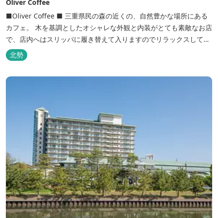
Oliver Coffee
■Oliver Coffee ■ 三重県民の森の近くの、自然豊かな場所にある
カフェ。 木を基調としたオシャレな外観と内装がとても素敵なお店
で、店内へはスリッパに履き替えて入りますのでリラックスして食
事を楽しめます。 席は店内にテーブル席や円卓、外のテラス席など
北勢
があり、お子様連れでも入りやすく居心地がいいカフェです。 森の
静かな雰囲気の中で、ゆっくり過ごすことができます。