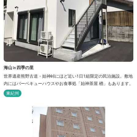
海山㏌四季の里
世界遺産熊野古道・始神峠にほど近い1日1組限定の民泊施設。敷地
内にはバーベキューハウスやお食事処「始神茶屋 楢」もあります。
東紀州