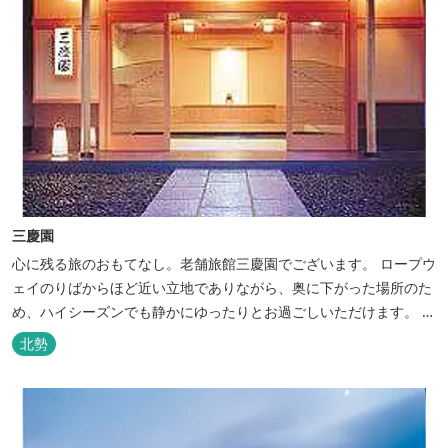
三慶園
心に残る旅のおもてなし。老舗旅館三慶園でございます。 ロープウ
ェイのりばからほど近い立地でありながら、奥に下がった場所のた
め、ハイシーズンでも静かにゆったりとお過ごしいただけます。 自
慢の大浴場からは、雄大な御在所岳を背に、御在所ロープウェイが
北勢
望めます。季節ごとに表情を変える湯の山の自然と対話しながら至
極のひとときをどうぞ。