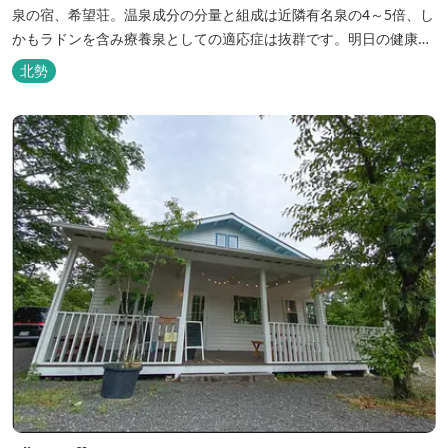
泉の宿、希望荘。温泉成分の分量と組成は近隣有名泉の4～5倍、し
かもラドンを含み療養泉としての適応症は抜群です。明日の健康
に、ご宿泊はもちろん日帰り入浴もお気軽にお立ち寄り下さい。 熱
北勢
気浴ラドンの泉も新たにオープン！ぜひご利用ください。