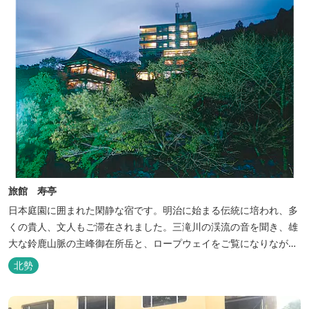
旅館 寿亭
日本庭園に囲まれた閑静な宿です。明治に始まる伝統に培われ、多
くの貴人、文人もご滞在されました。三滝川の渓流の音を聞き、雄
大な鈴鹿山脈の主峰御在所岳と、ロープウェイをご覧になりながら
お入りいただく露天風呂は気持ちがいいです。 また、庭園にある昭
北勢
和初期の離れの客間を改装した貸切風呂（６タイプ）はレトロクラ
シカルな雰囲気でみなさまに好評をいただいております。夕食は部