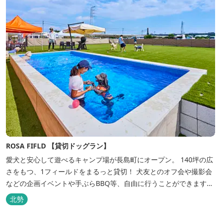
ROSA FIFLD 【貸切ドッグラン】
愛犬と安心して遊べるキャンプ場が長島町にオープン。 140坪の広
さをもつ、1フィールドをまるっと貸切！ 犬友とのオフ会や撮影会
などの企画イベントや手ぶらBBQ等、自由に行うことができます。
フードメニューも豊富で手ぶらでBBQを予算に合わせてお選びいた
北勢
だき、楽しんでいただくことがてぎます。 ドックランは全面人工芝
で水はけもよく、ワンちゃんの汚れを気にすることなく自由に遊