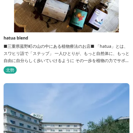
hatua blend
■三重県菰野町の山の中にある植物療法のお店■ 「hatua」とは、
スワヒリ語で「ステップ」 一人ひとりが、もっと自然体に、もっと
自由に自分らしく歩いていけるように その一歩を植物の力でサポー
トしたいという思いから生まれたお店。 黄土スチームよもぎ蒸しや
北勢
アロマの調合、季節の養生講座、アロマ講座、腸活講座、ワークシ
ョップ、イベント出店 植物を通して身体と心を整えよう！をテーマ
に...