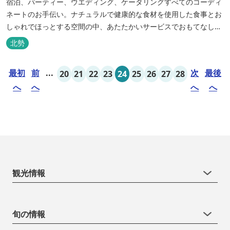
宿泊、パーティー、ウエディング、ケータリングすべてのコーディ
ネートのお手伝い。ナチュラルで健康的な食材を使用した食事とお
しゃれでほっとする空間の中、あたたかいサービスでおもてなしい
たします。
北勢
最初
前
...
次
最後
20
21
22
23
24
25
26
27
28
へ
へ
へ
へ
観光情報
旬の情報