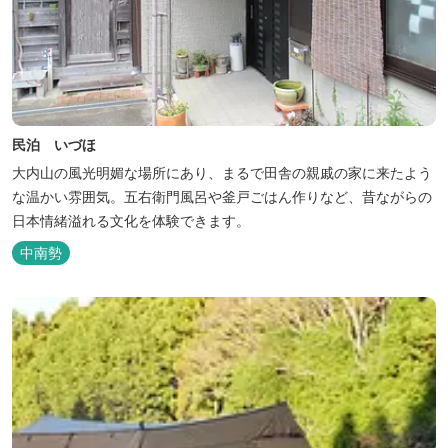
民泊 いづほ
大内山の風光明媚な場所にあり、まるで田舎の親戚の家に来たよう
な温かい雰囲気。五右衛門風呂や釜戸ごはん作りなど、昔ながらの
日本情緒溢れる文化を体験できます。
中南勢