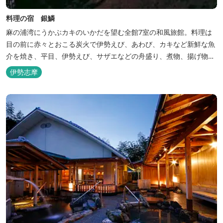
料理の宿 銀鱗
麻の浦湾にうかぶカキのいかだを望む全館7室の和風旅館。料理は
目の前に赤々とおこる炭火で伊勢えび、あわび、カキなど新鮮な魚
介を焼き、平目、伊勢えび、サザエなどの舟盛り、煮物、揚げ物な
どの懐石料理。
伊勢志摩