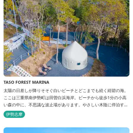
TASO FOREST MARINA
太陽の日差しが降りそそぐ白いビーチとどこまでも続く紺碧の海。
ここは三重県南伊勢町は田曽白浜海岸。ビーチから徒歩1分の小高
い森の中に、不思議な波止場があります。やさしい木陰に停泊する
のは3艇のヨット。日本初の森のマリーナです。 航海の気分高まる
伊勢志摩
インテリアは見た目からは想像できないほど広く、くつろぎの空
間。夏場でもエアコン完備で快適にお過ごしいただけます。甲板の