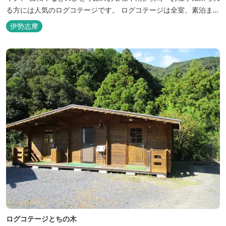
る方には人気のログコテージです。 ログコテージは全室、素泊まり
となっており、おひとり様限定のお部屋、お二人様限定のお部屋、
伊勢志摩
3名様から5名様限定のお部屋とあります。 お風呂やトイレは別棟
に完備。 国道260号向いには喫茶食事とちの木では、お食事もでき
人気のトンテ...
ログコテージとちの木