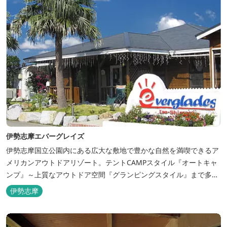
伊勢志摩エバーグレイズ
伊勢志摩国立公園内にある広大な敷地で豊かな自然を満喫できるア
メリカンアウトドアリゾート。テントCAMPスタイル『オートキャ
ンプ』～上質なアウトドア空間『グランピングスタイル』まで多彩
な宿泊スタイルを体験できます。 場内ではキッズイベント＆アクテ
伊勢志摩
ィビティーが人気！365日開催のアメリカンカルチャーを取り入れ
たキッズイベント、カナディアンカヌー、ペダルボート、ファンサ
イクルなど豊富なアクティビ...