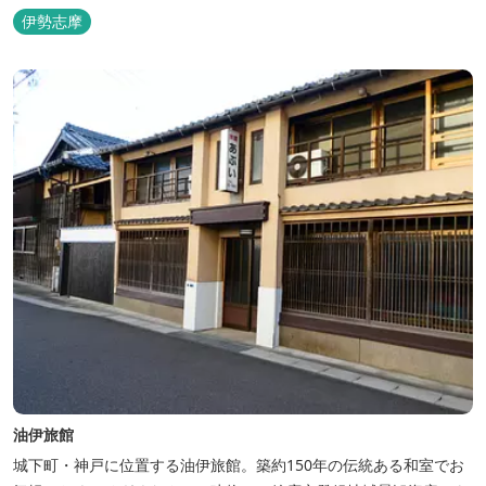
伊勢志摩
油伊旅館
城下町・神戸に位置する油伊旅館。築約150年の伝統ある和室でお