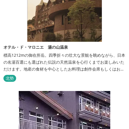
オテル・ド・マロニエ 湯の山温泉
標高1212mの御在所岳。四季折々の壮大な景観を眺めながら、日本
の名湯百選にも選ばれた伝説の天然温泉を心行くまでお楽しみいた
だけます。地産の食材を中心としたお料理は創作会席もしくはお箸
でもお楽しみいただける本格フレンチをお選びいただけ、会席・フ
北勢
レンチコースとも同じテーブルにてご賞味いただけます。また館内
やお食事は浴衣姿でお楽しみいただけます。ゆったり、気軽に安心
していただける会員制リゾートホ...