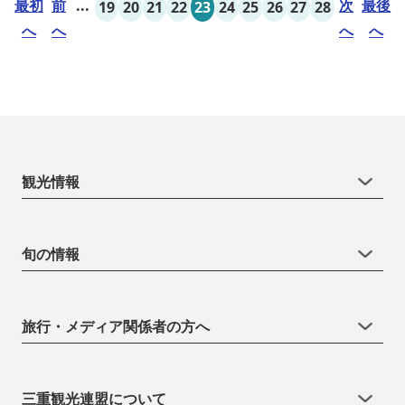
最初
前
...
次
最後
19
20
21
22
23
24
25
26
27
28
へ
へ
へ
へ
観光情報
旬の情報
旅行・メディア関係者の方へ
三重観光連盟について