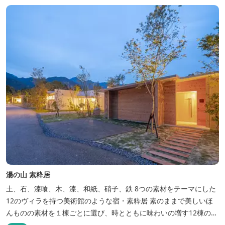
毎日捌き、良質の炭で焼き立てを供します。素材から炭まで、鰻の
美味しさを熟...
湯の山 素粋居
土、石、漆喰、木、漆、和紙、硝子、鉄 8つの素材をテーマにした
12のヴィラを持つ美術館のような宿・素粋居 素のままで美しいほ
んものの素材を１棟ごとに選び、時とともに味わいの増す12棟のヴ
ィラをつくりました。現代美術・工芸・古美術・アンティークをし