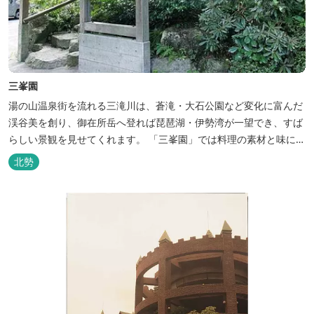
三峯園
湯の山温泉街を流れる三滝川は、蒼滝・大石公園など変化に富んだ
渓谷美を創り、御在所岳へ登れば琵琶湖・伊勢湾が一望でき、すば
らしい景観を見せてくれます。 「三峯園」では料理の素材と味にも
こだわり、お客様に四季の織り成す景観と、いい湯、いい味、めぐ
北勢
りあいをお届けいたします。