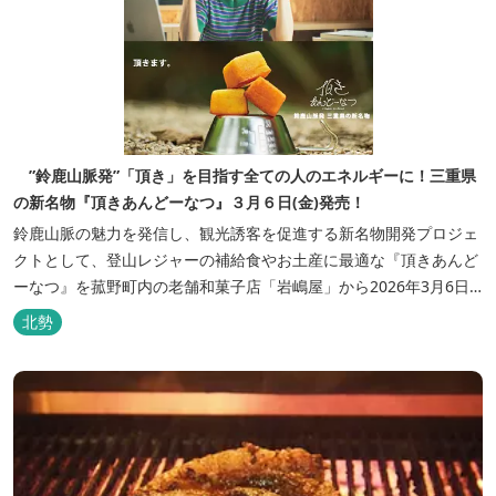
”鈴鹿山脈発”「頂き」を目指す全ての人のエネルギーに！三重県
の新名物『頂きあんどーなつ』３月６日(金)発売！
鈴鹿山脈の魅力を発信し、観光誘客を促進する新名物開発プロジェ
クトとして、登山レジャーの補給食やお土産に最適な『頂きあんど
ーなつ』を菰野町内の老舗和菓子店「岩嶋屋」から2026年3月6日
（金）より販売を開始いたしました。 ■商品コンセプト：自分だけ
北勢
の「頂き」を目指す人を応援 「山に登る目的が人それぞれであるよ
うに、仕事や人生の目標（頂き）も人それぞれ。どんな『頂き』を
目指す人も、頑...