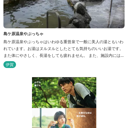
島ケ原温泉やぶっちゃ
島ケ原温泉やぶっちゃはいわゆる重曾泉で一般に美人の湯ともいわ
れています。お湯はヌルヌルとしたとても気持ちのいいお湯です。
また体にやさしく、長湯をしても疲れません。 また、施設内にはオ
ートキャンプ場、デイキャンプ場、テニスコート、水遊び場（夏季
伊賀
限定）、こんにゃくやパン作りの体験できる工房などがあります。
木津川（鯛ケ瀬）のほとりにある美しい自然を生かしたオートキャ
ンプやディキャンプ...