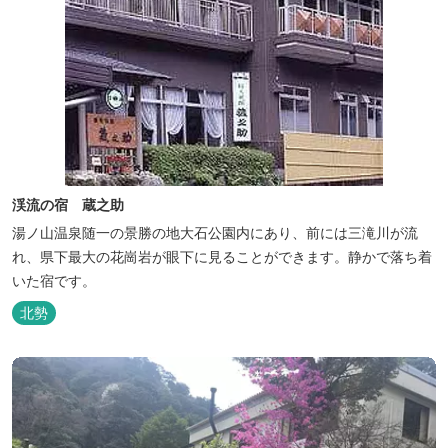
渓流の宿 蔵之助
湯ノ山温泉随一の景勝の地大石公園内にあり、前には三滝川が流
れ、県下最大の花崗岩が眼下に見ることができます。静かで落ち着
いた宿です。
北勢