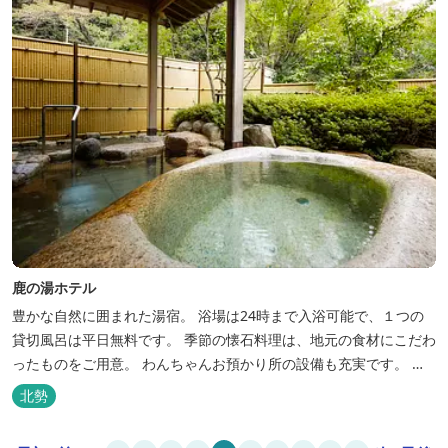
鹿の湯ホテル
豊かな自然に囲まれた湯宿。 浴場は24時まで入浴可能で、１つの
貸切風呂は平日無料です。 季節の懐石料理は、地元の食材にこだわ
ったものをご用意。 わんちゃんお預かり所の設備も充実です。 女
将手作りのお酢とカモシカソフトが人気です。 お食事処と大浴場の
北勢
脱衣所に最新の高機能換気設備を導入いたしました。