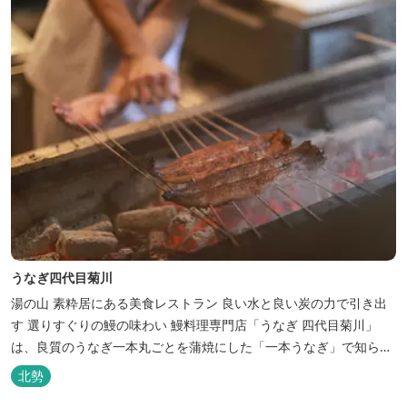
うなぎ四代目菊川
湯の山 素粋居にある美食レストラン 良い水と良い炭の力で引き出
す 選りすぐりの鰻の味わい 鰻料理専門店「うなぎ 四代目菊川」
は、良質のうなぎ一本丸ごとを蒲焼にした「一本うなぎ」で知られ
ます。大きさも太さも極上の鰻を厳選し、皮をパリッと焼き上げて
北勢
も身質がフワッとやわらかい、贅沢な食感を実現。 鮮度抜群の鰻を