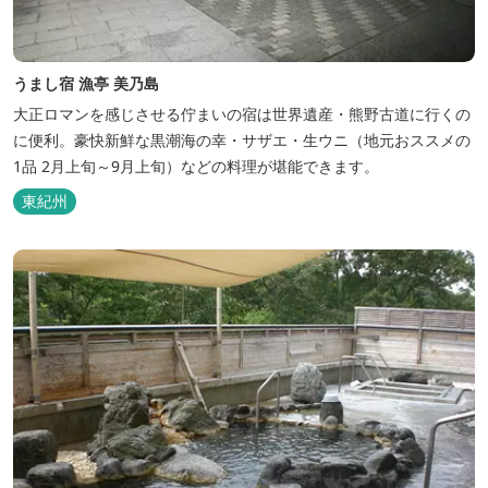
うまし宿 漁亭 美乃島
大正ロマンを感じさせる佇まいの宿は世界遺産・熊野古道に行くの
に便利。豪快新鮮な黒潮海の幸・サザエ・生ウニ（地元おススメの
1品 2月上旬～9月上旬）などの料理が堪能できます。
東紀州