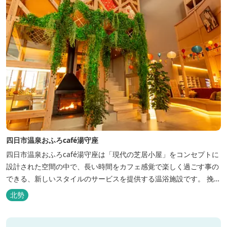
四日市温泉おふろcafé湯守座
四日市温泉おふろcafé湯守座は「現代の芝居小屋」をコンセプトに
設計された空間の中で、長い時間をカフェ感覚で楽しく過ごす事の
できる、新しいスタイルのサービスを提供する温浴施設です。 挽き
たてコーヒーやコミック、雑誌、マッサージチェア、Wi-Fiを無料
北勢
でご利用いただけます。