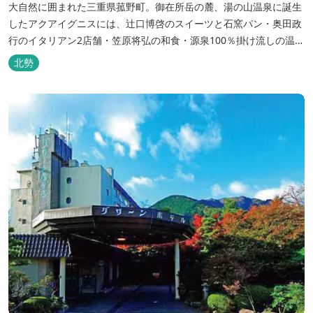
大自然に囲まれた三重県菰野町。御在所岳の麓、湯の山温泉に誕生
したアクアイグニスには、辻󠄀口博啓のスイーツと石窯パン・奥田政
行のイタリアン2店舗・笠原将弘の和食・源泉100％掛け流しの温
泉・宿泊棟・離れ宿・苺ハウス・ギャラリーなど、様々な『癒し』
北勢
と『食』が集結しております。 【『癒し』の追求 】 ◆源泉100%
掛け流し「片岡温泉」 片岡温泉は、地下1,200ｍより湯口で約42℃
の...