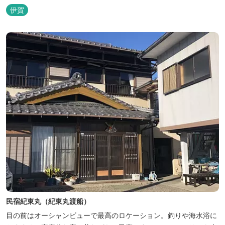
利用できるキャンプ場も併設されています。 川沿いには島ヶ原温泉
伊賀
やぶっちゃに至る「川辺の道」があり、旧岩倉水力発電所跡の水路
遺構を見ることができたり、春は桜、秋は紅葉の名所として楽しめ
る憩いの場となっています。
民宿紀東丸（紀東丸渡船）
目の前はオーシャンビューで最高のロケーション。釣りや海水浴に