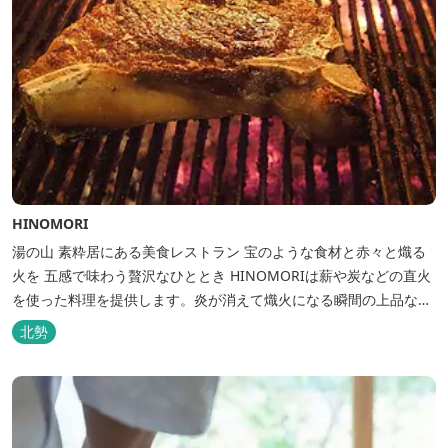
HINOMORI
湯の山 素粋居にある美食レストラン 宝のような食材と赤々と熾る
火を 五感で味わう贅沢なひととき HINOMORIは薪や炭などの直火
を使った料理を提供します。炎が消えて熾火になる瞬間の上品な香
りを海産物にまとわせたり、熟成させた上質な牛肉を塊でじっくり
北勢
とローストしたり。炎が生み出す味わいの繊細さと豪快さをコース
でお楽しみください。料理監修は、フランスで活躍するシェフ・手
島竜司。探...