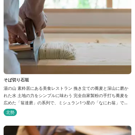
そば切り石垣
湯の山 素粋居にある美食レストラン 挽き立ての蕎麦と深山に磨か
れた水 土地の力をシンプルに味わう 完全自家製粉の手打ち蕎麦を
広めた「翁達磨」の系列で、ミシュラン1つ星の「なにわ翁」で研
鑽を積んだ石垣雄介氏が開業した「そば切り石垣」。 翁伝統の完全
北勢
自家製粉による二八蕎麦を踏襲し、蕎麦と酒をシンプルに楽しむ店
を実現しました。国産蕎麦の香りを存分に引き出す、湯の山温泉の
天然の水の力...