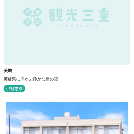
美城
英虞湾に浮かぶ静かな島の宿
伊勢志摩