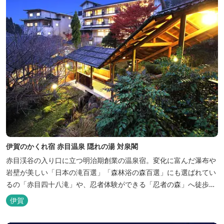
伊賀のかくれ宿 赤目温泉 隠れの湯 対泉閣
赤目渓谷の入り口に立つ明治期創業の温泉宿。変化に富んだ瀑布や
岩壁が美しい「日本の滝百選」「森林浴の森百選」にも選ばれてい
るの「赤目四十八滝」や、忍者体験ができる「忍者の森」へ徒歩５
分と観光にも好立地です。 地下１０００メートルから湧くアルカリ
伊賀
性単純温泉はしっとり滑らかな肌触りで美肌効果も期待できます。
地元のスギ材を用いた大浴場は、泡風呂を備えた「上忍の湯」、打