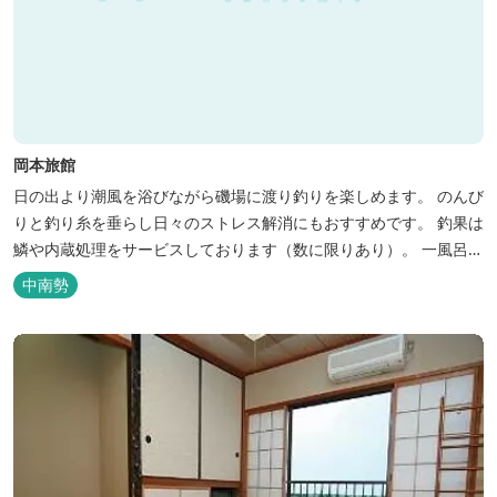
岡本旅館
日の出より潮風を浴びながら磯場に渡り釣りを楽しめます。 のんび
りと釣り糸を垂らし日々のストレス解消にもおすすめです。 釣果は
鱗や内蔵処理をサービスしております（数に限りあり）。 一風呂浴
びてさっぱりしてお帰りいただけます。 料金１名５５００円、弁当
中南勢
５００円