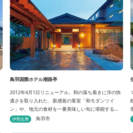
鳥羽国際ホテル潮路亭
2012年4月1日リニューアル。和の落ち着きに洋の快
適さを取り入れた、新感覚の客室「和モダンツイ
ン」や、地元の食材を一番美味しい旬に堪能する
「プライベートダイニング」、更にはミキモト コス
鳥羽市
伊勢志摩
メティックスとの提携により実現した、日本初の