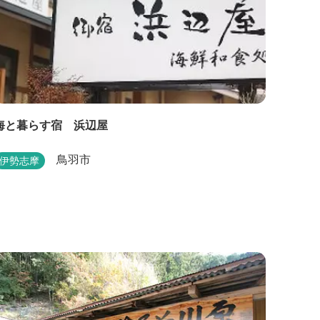
海と暮らす宿 浜辺屋
鳥羽市
伊勢志摩