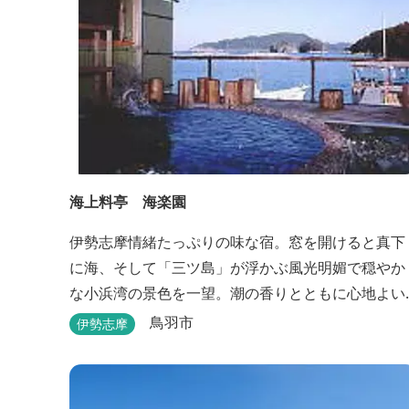
海上料亭 海楽園
伊勢志摩情緒たっぷりの味な宿。窓を開けると真下
に海、そして「三ツ島」が浮かぶ風光明媚で穏やか
な小浜湾の景色を一望。潮の香りとともに心地よい
波の音の中ゆったりお寛ぎ下さい。窓を開け浴衣姿
鳥羽市
伊勢志摩
でのんびり太公望！ 部屋から釣りができる「座敷釣
り」は当館ならではの名物。（貸しざお／エサ付要
予約） 海水温泉露天風呂は貸切もできます。また、