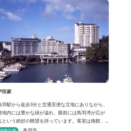
戸田家
鳥羽駅から徒歩3分と交通至便な立地にありながら、
敷地内には豊かな緑が溢れ、眼前には鳥羽湾が広が
るという絶好の眺望を誇っています。客室は南館、
嬉春亭を会わせて169室あり、各部屋からの景観の美
鳥羽市
伊勢志摩