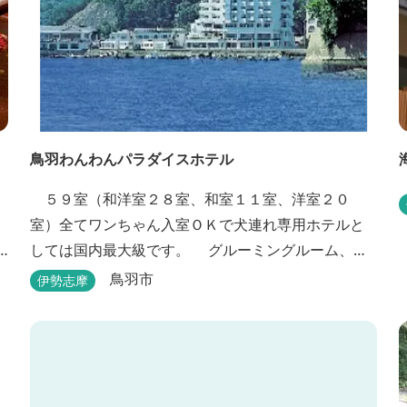
鳥羽わんわんパラダイスホテル
５９室（和洋室２８室、和室１１室、洋室２０
室）全てワンちゃん入室ＯＫで犬連れ専用ホテルと
しては国内最大級です。 グルーミングルーム、プ
ール、モーターボート等ワンちゃんと楽しむ施設も
鳥羽市
伊勢志摩
充実しています。