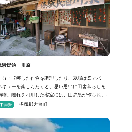
体験民泊 川原
自分で収穫した作物を調理したり、夏場は庭でバー
ベキューを楽しんだりと、思い思いに田舎暮らしを
満喫。離れを利用した客室には、囲炉裏が作られ、
薪でたく手作りの岩風呂が自慢。
多気郡大台町
中南勢