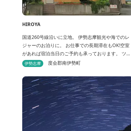
HIROYA
国道260号線沿いに立地。 伊勢志摩観光や海でのレ
ジャーのお泊りに。 お仕事での長期滞在もOK!空室
があれば宿泊当日のご予約も承っております。 ツー
リングのバイカーさんもお気軽にお立ち寄りくださ
度会郡南伊勢町
伊勢志摩
い。