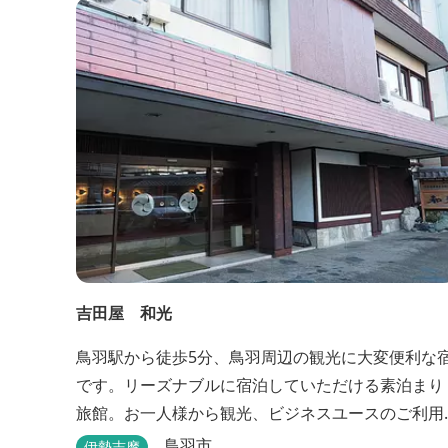
ラウンジアクセス付の新客室「オーシャンビュース
イート・クラブ」が誕生！ エントランスやフロン
ト、ザ・ロビーラウンジ、パールオーシャンテラ...
吉田屋 和光
鳥羽駅から徒歩5分、鳥羽周辺の観光に大変便利な
です。リーズナブルに宿泊していただける素泊まり
旅館。お一人様から観光、ビジネスユースのご利用
に便利です。
鳥羽市
伊勢志摩