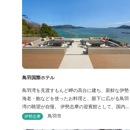
季節により食べ放題プランもあるのでお問い合わせ
ください。
鳥羽国際ホテル
鳥羽湾を見渡すもんど岬の高台に建ち、新鮮な伊勢
海老・鮑などを使ったお料理と、眼下に広がる鳥羽
湾の眺望が自慢。 伊勢志摩の迎賓館として、国内外
の賓客を数多くお迎えしている伝統と格式のあるホ
鳥羽市
伊勢志摩
テルです。 【2024年3月25日リニューアル】 クラブ