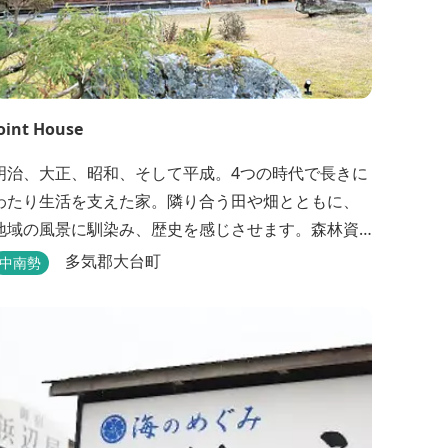
oint House
明治、大正、昭和、そして平成。4つの時代で長きに
わたり生活を支えた家。隣り合う田や畑とともに、
地域の風景に馴染み、歴史を感じさせます。森林資
源を中心としたこの土地ならではの多様な自然環境
多気郡大台町
中南勢
の素晴らしさを伝える情報を発信し、そして多種多
様な人材と共有することで地域産業・地域社会の発
を図るNPO法人Joint Plusが運営する民泊です。
NPO法人Joint Plusは、大台町ならではの...