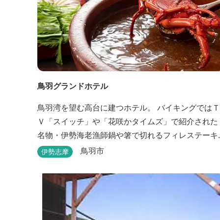
鳥羽グランドホテル
鳥羽湾を望む高台に建つホテル。 バイキングではＴ
Ｖ「スイッチ」や「花咲かタイムズ」で紹介された
名物・伊勢海老漁師鍋や箸で切れるフィレステーキ
等を、会席料理では新鮮な伊勢志摩の食材をお楽し
鳥羽市
伊勢志摩
みいただけます。