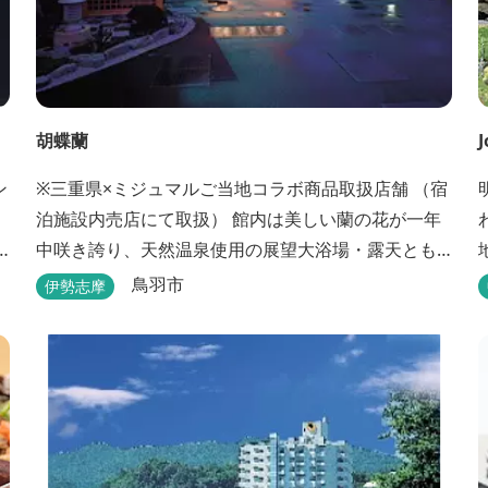
胡蝶蘭
J
ン
※三重県×ミジュマルご当地コラボ商品取扱店舗 （宿
泊施設内売店にて取扱） 館内は美しい蘭の花が一年
中咲き誇り、天然温泉使用の展望大浴場・露天とも
海一望。目の前の海を望みながら、ゆったりとした
鳥羽市
伊勢志摩
時間をお過ごし下さい。
展