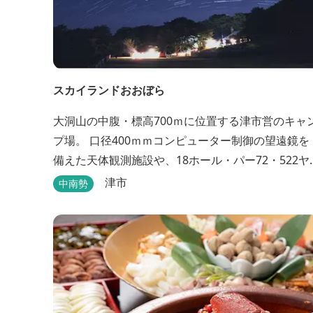
スカイランドおおぼら
大洞山の中腹・標高700ｍに位置する津市営のキャ
プ場。 口径400ｍｍコンピューター制御の望遠鏡を
備えた天体観測施設や、18ホール・パー72・522ヤ
ードのパターゴルフ場があります。
津市
中南勢