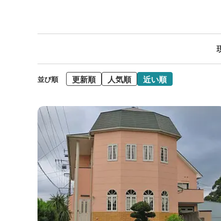
更新順
人気順
近い順
並び順