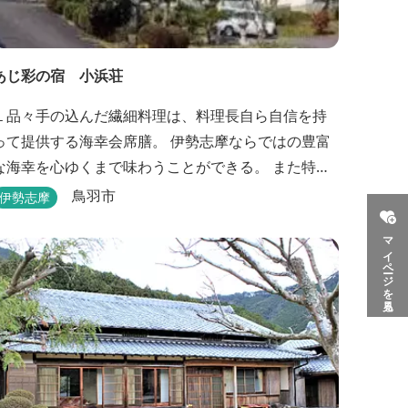
あじ彩の宿 小浜荘
１品々手の込んだ繊細料理は、料理長自ら自信を持
って提供する海幸会席膳。 伊勢志摩ならではの豊富
な海幸を心ゆくまで味わうことができる。 また特典
付プランや限定プランもあるのでお見逃しなく。
鳥羽市
伊勢志摩
マイページを見る