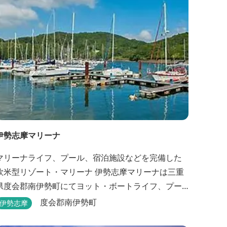
伊勢志摩マリーナ
マリーナライフ、プール、宿泊施設などを完備した
欧米型リゾート・マリーナ 伊勢志摩マリーナは三重
県度会郡南伊勢町にてヨット・ボートライフ、プー
ル、 宿泊施設などが完備した欧米型リゾート・マリ
度会郡南伊勢町
伊勢志摩
ーナの管理・運営を行っております。