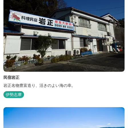
民宿岩正
岩正名物豊富造り、活きのよい海の幸。
伊勢志摩