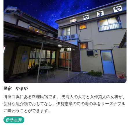
民宿 やまや
御座白浜にある料理民宿です。 男海人の大将と女仲買人の女将が、
新鮮な魚介類でおもてなし。伊勢志摩の旬の海の幸をリーズナブル
に味わうことができます。
伊勢志摩