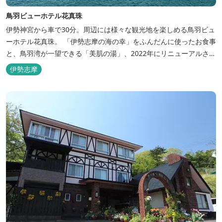
鳥羽ビューホテル花真珠
伊勢神宮から車で30分。周辺には様々な観光地を楽しめる鳥羽ビュ
ーホテル花真珠。 「伊勢志摩の海の幸」をふんだんに使ったお食事
と、鳥羽湾が一望できる「美肌の湯」、2022年にリニューアルされ
た客室で、五感から体と心を癒やします。 【お部屋】 近年リニュ
伊勢志摩
ーアルした過ごしやすいお部屋で、親子3世代で楽しめるお部屋に
なっております。 全室オーシャンビューで雄大な鳥羽湾を一望で
き、日頃の疲...