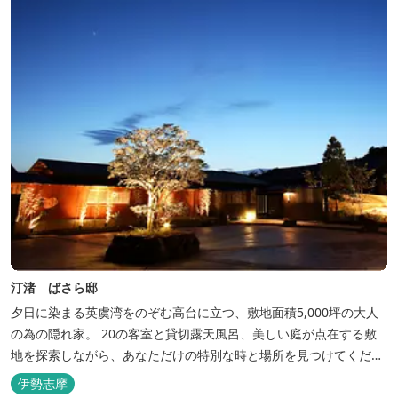
汀渚 ばさら邸
夕日に染まる英虞湾をのぞむ高台に立つ、敷地面積5,000坪の大人
の為の隠れ家。 20の客室と貸切露天風呂、美しい庭が点在する敷
地を探索しながら、あなただけの特別な時と場所を見つけてくださ
い。
伊勢志摩