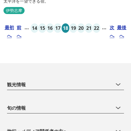
太平洋を一望できる宿。
伊勢志摩
最初
前
...
...
次
最後
14
15
16
17
18
19
20
21
22
へ
へ
へ
へ
観光情報
旬の情報