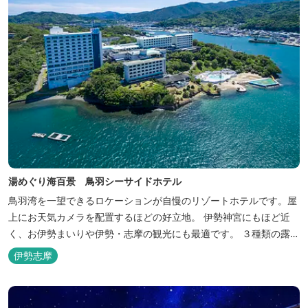
湯めぐり海百景 鳥羽シーサイドホテル
鳥羽湾を一望できるロケーションが自慢のリゾートホテルです。屋
上にお天気カメラを配置するほどの好立地。 伊勢神宮にもほど近
く、お伊勢まいりや伊勢・志摩の観光にも最適です。 ３種類の露天
風呂を備えた「風見の湯」をはじめ、趣の異なる３ヶ所の大浴場で
伊勢志摩
は、館内で湯めぐりが楽しめます。 また、露天風呂付客室や貸切家
族風呂（有料）、足湯に湯上がり処などもございますので、湯浴み
の一日をお過ごしいた...