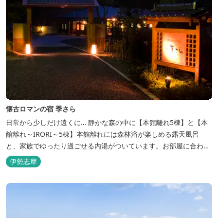
懐古ロマンの宿 季さら
日常から少しだけ遠くに… 静かな森の中に【本館離れ5棟】と【本
館離れ～IRORI～5棟】本館離れには森林浴が楽しめる露天風呂
と、家族でゆったり過ごせる内湯がついています。お部屋に合わせ
た様々なプランがございます。
伊勢志摩