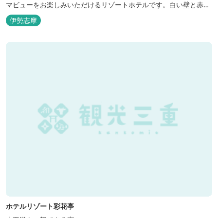
マビューをお楽しみいただけるリゾートホテルです。白い壁と赤瓦
の屋根が連なる外観が印象的で、開放的なスパニッシュスタイルを
伊勢志摩
取り入れた建築美は陽気で自由な寛ぎを感じさせ、まるで異国に足
を踏み入れたと錯覚するほど、どこを歩いても絵になるホテルで
す。
ホテルリゾート彩花亭