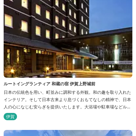
ルートイングランティア 和蔵の宿 伊賀上野城前
日本の伝統色を用い、町並みに調和する外観。和の趣を取り入れた
インテリア。そして日本古来より息づくおもてなしの精神で、日本
人の心になじむ安らぎを提供いたします。大浴場や駐車場などルー
トインホテルズの機能性や利便性はそのままに、穏やかな和のニュ
伊賀
アンスを湛えた空間は、ビジネスにも観光にも、幅広くお役立てい
ただけるホテルです。