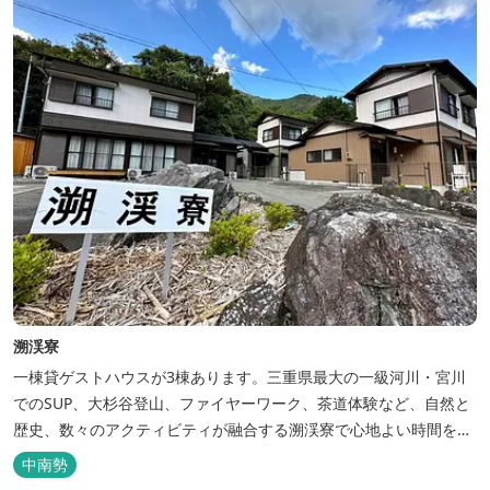
溯渓寮
一棟貸ゲストハウスが3棟あります。三重県最大の一級河川・宮川
でのSUP、大杉谷登山、ファイヤーワーク、茶道体験など、自然と
歴史、数々のアクティビティが融合する溯渓寮で心地よい時間をお
過ごしください。 溯渓寮A棟は、22㎡の広々としたLDKを有する清
中南勢
潔な宿泊棟です。大きな窓からは四季折々の美しい風景を眺望で