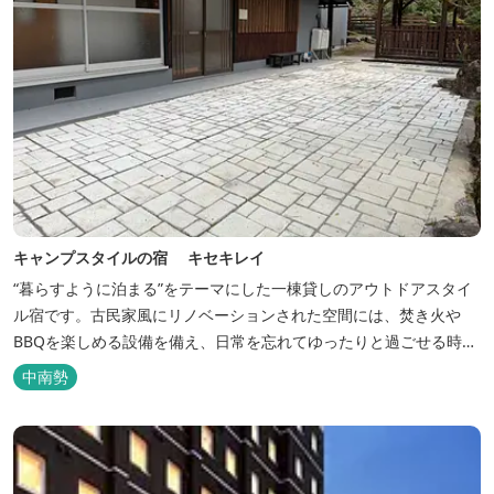
キャンプスタイルの宿 キセキレイ
“暮らすように泊まる”をテーマにした一棟貸しのアウトドアスタイ
ル宿です。古民家風にリノベーションされた空間には、焚き火や
BBQを楽しめる設備を備え、日常を忘れてゆったりと過ごせる時間
が広がります。ペット同伴も可能で、愛犬と一緒に自然を満喫でき
中南勢
るのも魅力です。 【営業時間】 チェックイン 15：00（早めのチ
ェックインご希望は予約時に要相談） チェックアウト 9：00
【定...