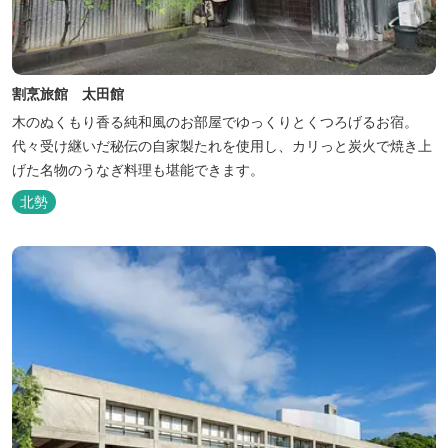
割烹旅館 太田館
木のぬくもり香る純和風のお部屋でゆっくりとくつろげるお宿。
代々受け継いだ秘伝の自家製たれを使用し、カリっと炭火で焼き上
げた名物のうなぎ料理も堪能できます。
北勢