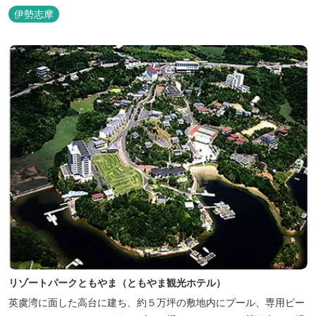
いたしました。 フィンランド式ロウリュテントサウナがご宿泊区画
伊勢志摩
に1張ずつ付属されたプランが登場。 「ととのう」条件が揃い、さ
らに皆様に楽しんでもらえる空間となりました。 満点の星空の下で
ド...
リゾートパークともやま（ともやま観光ホテル）
英虞湾に面した高台に建ち、約５万坪の敷地内にプール、専用ビー