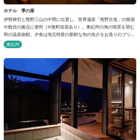
ホテル 季の座
伊勢神宮と熊野三山の中間に位置し、世界遺産「熊野古道」の散策
や観光の拠点に便利（※無料送迎あり）。東紀州の海の情景を望む
和の温泉旅館。夕食は地元特産の新鮮な旬の魚介をお造りのプリフ
ィックが人気の会席料理で。お好みの干物を炭火焼で楽しむ朝食バ
東紀州
イキングが好評です。お仲間同士、そしてご家族で、さまざまな寛
ぎの時間をお楽しみください。 「きほく千年温泉」を自家源泉とし
た温泉大浴場棟には男女別に内湯...