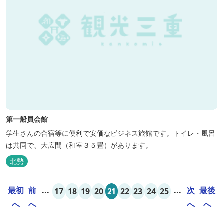
第一船員会館
学生さんの合宿等に便利で安価なビジネス旅館です。トイレ・風呂
は共同で、大広間（和室３５畳）があります。
北勢
最初
前
...
...
次
最後
17
18
19
20
21
22
23
24
25
へ
へ
へ
へ