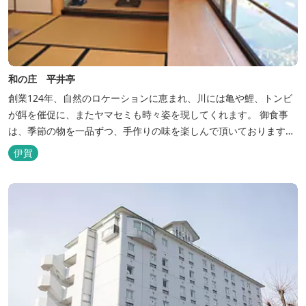
和の庄 平井亭
創業124年、自然のロケーションに恵まれ、川には亀や鯉、トンビ
が餌を催促に、またヤマセミも時々姿を現してくれます。 御食事
は、季節の物を一品ずつ、手作りの味を楽しんで頂いております。
（宿泊一日一組）
伊賀