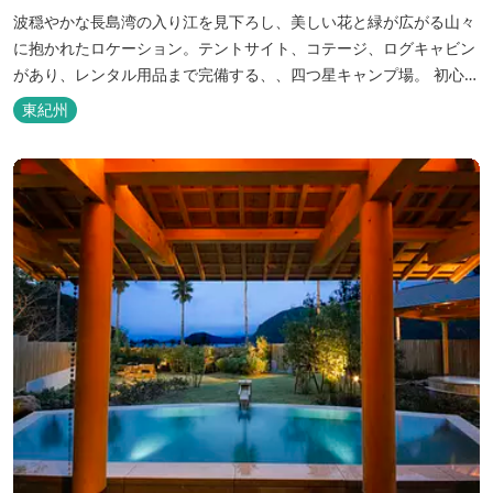
波穏やかな長島湾の入り江を見下ろし、美しい花と緑が広がる山々
に抱かれたロケーション。テントサイト、コテージ、ログキャビン
があり、レンタル用品まで完備する、、四つ星キャンプ場。 初心者
の方にも安心の施設と管理体制を整えています。目の前に広がる海
東紀州
で、釣り、磯遊び、シーカヤックなど、様々な遊びが楽しめます。