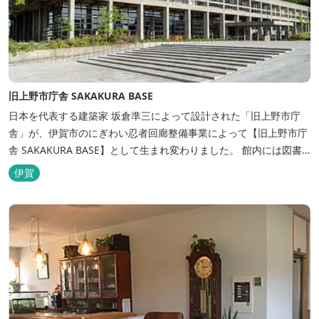
旧上野市庁舎 SAKAKURA BASE
日本を代表する建築家 坂倉準三によって設計された「旧上野市庁
舎」が、伊賀市のにぎわい忍者回廊整備事業によって【旧上野市庁
舎 SAKAKURA BASE】として生まれ変わりました。 館内には図書
館やホテル、カフェがあるほか、観光案内所「伊賀市観光インフォ
伊賀
メーションセンター」や伊賀の逸品を取り揃えた「伊賀百貨
Souvenir Shop」も併殺されています。