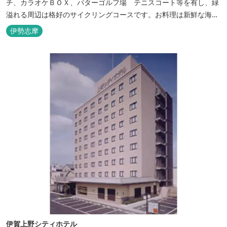
チ、カラオケＢＯＸ、パターゴルフ場 テニスコート等を有し、緑
溢れる周辺は格好のサイクリングコースです。お料理は新鮮な海の
幸をふんだんに使用する荒磯焼、活造会席、伊勢海老残酷鍋会席、
伊勢志摩
松茸料理（秋）等グルメ志向の方に好評です。夏には野外バーベキ
ューも毎晩行ないます。
伊賀上野シティホテル