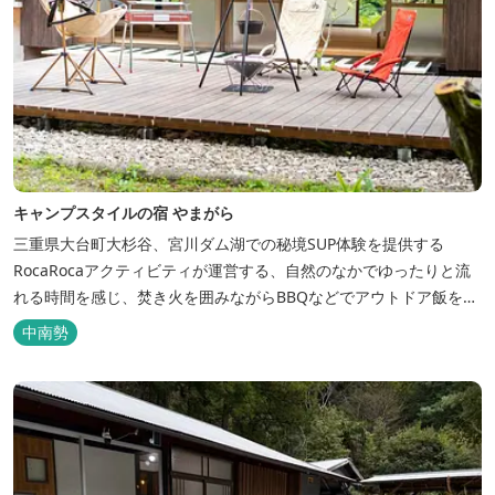
キャンプスタイルの宿 やまがら
三重県大台町大杉谷、宮川ダム湖での秘境SUP体験を提供する
RocaRocaアクティビティが運営する、自然のなかでゆったりと流
れる時間を感じ、焚き火を囲みながらBBQなどでアウトドア飯を愉
しめる宿。 ベッドルーム以外でも、満点の星空を眺めながらテント
中南勢
を張って寝ることもできるキャンプスタイルでおもいおもいのひと
時をお過ごしください。 2023年6月よりペット可となりました。