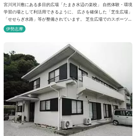
宮川河川敷にある多目的広場「たまき水辺の楽校」 自然体験・環境
学習の場として利活用できるように、 広さを確保した「芝生広場」
「せせらぎ水路」等が整備されています。 芝生広場でのスポーツや
バーベキューはもちろん、 車での乗り入れも可能なため、オートキ
伊勢志摩
ャンプなどもお楽しみいただけます！ 火災防止のため、バーベキュ
ー･焚火等をする際は、 直火にならないように焚火台･コンロ等を
使...