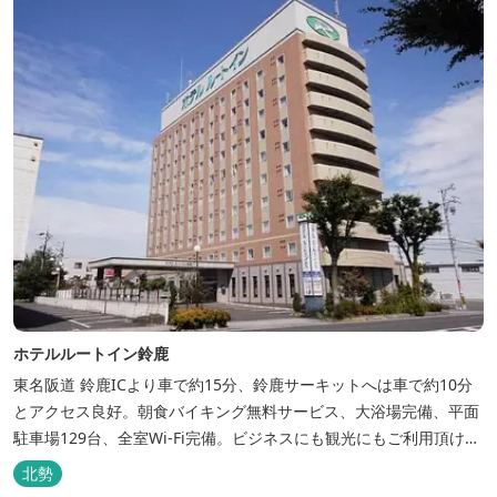
ホテルルートイン鈴鹿
東名阪道 鈴鹿ICより車で約15分、鈴鹿サーキットへは車で約10分
とアクセス良好。朝食バイキング無料サービス、大浴場完備、平面
駐車場129台、全室Wi-Fi完備。ビジネスにも観光にもご利用頂ける
快適なホテルライフをご提供します。
北勢