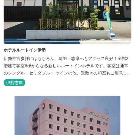
ホテルルートイン伊勢
伊勢神宮参拝にはもちろん、鳥羽・志摩へもアクセス良好！全館2
階建て客室6棟からなる新しいルートインホテルです。客室は通常
のシングル・セミダブル・ ツインの他、畳敷きの和室もご用意して
おります。 （和室はベッドが設置されています）靴を脱いでお部屋
伊勢志摩
でおくつろぎください。 また、朝食バイキング無料サービス（営業
時間6:30～900）、大浴場完備、全室インターネット回線完備（Wi-
Fi・LAN接...