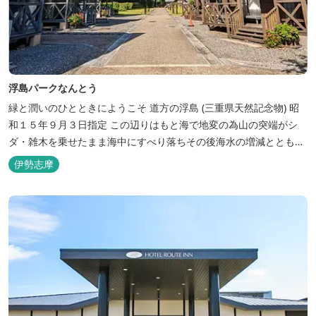
浮島パークなんとう
緑と潤いのひとときにようこそ ​道方の浮島 (三重県天然記念物) 昭
和１５年９月３日指定 この辺りはもと海で地変の為山の突端がシ
ダ・雑木を乗せたまま海中にすべり落ちその後海水の増減とともに
浮き沈みするようになったと伝えられています。 周辺は浮島を廻る
伊勢志摩
散策路が設けられ、また海岸線が一望できる展望塔へと続く遊歩道
もあり自然と親しむ見どころがあります。 ご家族連れで気軽にご利
用頂け...