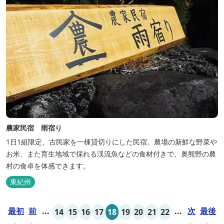
農家民宿 雨宿り
1日1組限定、古民家を一棟貸切りにした民宿。農場の新鮮な野菜や
お米、また育生地域で採れる渓流魚などの食材付きで、奥熊野の農
村の食卓を体感できます。
東紀州
最初
前
...
...
次
最後
14
15
16
17
18
19
20
21
22