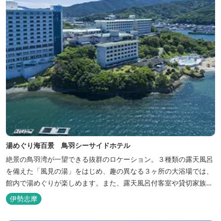
湯めぐり海百景 鳥羽シーサイドホテル
絶景の鳥羽湾が一望できる抜群のロケーション。３種類の露天風呂
を備えた「風見の湯」をはじめ、趣の異なる３ヶ所の大浴場では、
館内で湯めぐりが楽しめます。また、露天風呂付客室や貸切家族風
呂（有料）、足湯に湯上がり処などもございますので、湯浴みの一
伊勢志摩
日をお過ごしいただけます。 お料理についても、「詩季バイキン
グ」はオープンキッチンで出来立て料理を舌だけではなく目や耳で