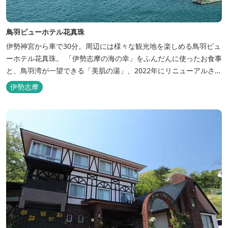
鳥羽ビューホテル花真珠
伊勢神宮から車で30分。周辺には様々な観光地を楽しめる鳥羽ビュ
ーホテル花真珠。 「伊勢志摩の海の幸」をふんだんに使ったお食事
と、鳥羽湾が一望できる「美肌の湯」、2022年にリニューアルされ
た客室で、五感から体と心を癒やします。 【お部屋】 近年リニュ
伊勢志摩
ーアルした過ごしやすいお部屋で、親子3世代で楽しめるお部屋に
なっております。 全室オーシャンビューで雄大な鳥羽湾を一望で
き、日頃の疲...