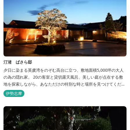
汀渚 ばさら邸
夕日に染まる英虞湾をのぞむ高台に立つ、敷地面積5,000坪の大人
の為の隠れ家。 20の客室と貸切露天風呂、美しい庭が点在する敷
地を探索しながら、あなただけの特別な時と場所を見つけてくださ
い。
伊勢志摩