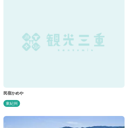
民宿かめや
東紀州