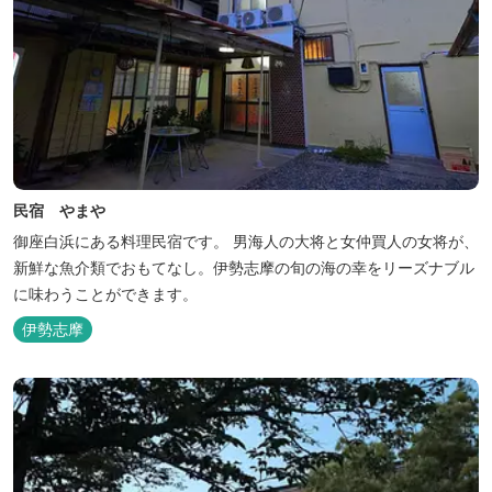
民宿 やまや
御座白浜にある料理民宿です。 男海人の大将と女仲買人の女将が、
新鮮な魚介類でおもてなし。伊勢志摩の旬の海の幸をリーズナブル
に味わうことができます。
伊勢志摩