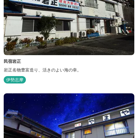
民宿岩正
岩正名物豊富造り、活きのよい海の幸。
伊勢志摩