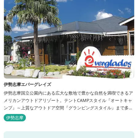
伊勢志摩エバーグレイズ
伊勢志摩国立公園内にある広大な敷地で豊かな自然を満喫できるア
メリカンアウトドアリゾート。テントCAMPスタイル『オートキャ
ンプ』～上質なアウトドア空間『グランピングスタイル』まで多彩
な宿泊スタイルを体験できます。 場内ではキッズイベント＆アクテ
伊勢志摩
ィビティーが人気！365日開催のアメリカンカルチャーを取り入れ
たキッズイベント、カナディアンカヌー、ペダルボート、ファンサ
イクルなど豊富なアクティビ...