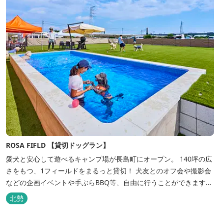
ROSA FIFLD 【貸切ドッグラン】
愛犬と安心して遊べるキャンプ場が長島町にオープン。 140坪の広
さをもつ、1フィールドをまるっと貸切！ 犬友とのオフ会や撮影会
などの企画イベントや手ぶらBBQ等、自由に行うことができます。
フードメニューも豊富で手ぶらでBBQを予算に合わせてお選びいた
北勢
だき、楽しんでいただくことがてぎます。 ドックランは全面人工芝
で水はけもよく、ワンちゃんの汚れを気にすることなく自由に遊