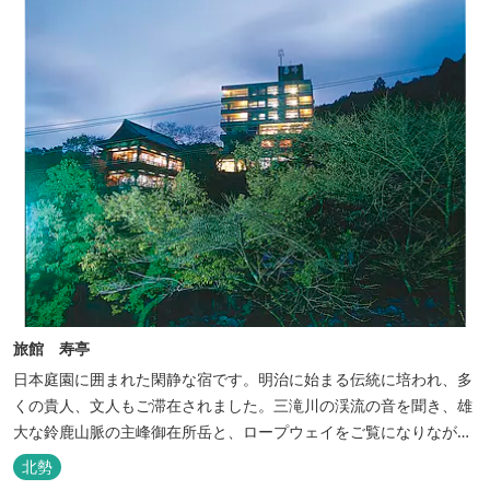
旅館 寿亭
日本庭園に囲まれた閑静な宿です。明治に始まる伝統に培われ、多
くの貴人、文人もご滞在されました。三滝川の渓流の音を聞き、雄
大な鈴鹿山脈の主峰御在所岳と、ロープウェイをご覧になりながら
お入りいただく露天風呂は気持ちがいいです。 また、庭園にある昭
北勢
和初期の離れの客間を改装した貸切風呂（６タイプ）はレトロクラ