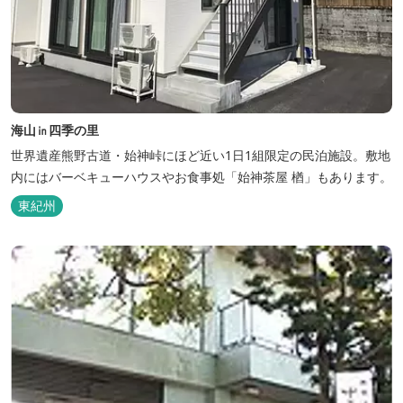
海山㏌四季の里
世界遺産熊野古道・始神峠にほど近い1日1組限定の民泊施設。敷地
内にはバーベキューハウスやお食事処「始神茶屋 楢」もあります。
東紀州