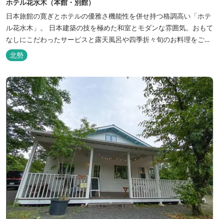
ホテル花水木（本館・別館）
日本旅館の寛ぎとホテルの優雅さ機能性を併せ持つ格調高い「ホテ
ル花水木」。 日本建築の技を極めた和室とモダンな雰囲気。おもて
なしにこだわったサービスと露天風呂や四季折々旬のお料理をご満
喫いただけます。
北勢