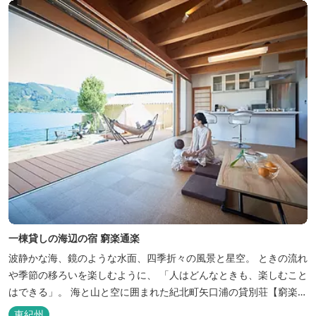
べ、エリア...
一棟貸しの海辺の宿 窮楽通楽
波静かな海、鏡のような水面、四季折々の風景と星空。 ときの流れ
や季節の移ろいを楽しむように、 「人はどんなときも、楽しむこと
はできる」。 海と山と空に囲まれた紀北町矢口浦の貸別荘【窮楽通
楽】。 中国古典『荘子』の一節「窮亦楽、通亦楽」から名づけまし
東紀州