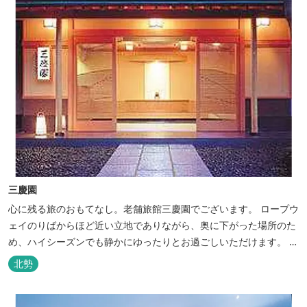
三慶園
心に残る旅のおもてなし。老舗旅館三慶園でございます。 ロープウ
ェイのりばからほど近い立地でありながら、奥に下がった場所のた
め、ハイシーズンでも静かにゆったりとお過ごしいただけます。 自
慢の大浴場からは、雄大な御在所岳を背に、御在所ロープウェイが
北勢
望めます。季節ごとに表情を変える湯の山の自然と対話しながら至
極のひとときをどうぞ。