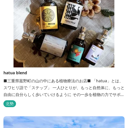
hatua blend
■三重県菰野町の山の中にある植物療法のお店■ 「hatua」とは、
スワヒリ語で「ステップ」 一人ひとりが、もっと自然体に、もっと
自由に自分らしく歩いていけるように その一歩を植物の力でサポー
トしたいという思いから生まれたお店。 黄土スチームよもぎ蒸しや
北勢
アロマの調合、季節の養生講座、アロマ講座、腸活講座、ワークシ
ョップ、イベント出店 植物を通して身体と心を整えよう！をテーマ
に...