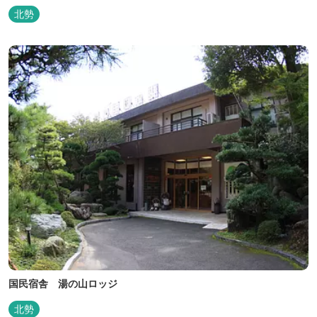
北勢
国民宿舎 湯の山ロッジ
北勢