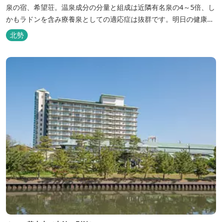
泉の宿、希望荘。温泉成分の分量と組成は近隣有名泉の4～5倍、し
かもラドンを含み療養泉としての適応症は抜群です。明日の健康
に、ご宿泊はもちろん日帰り入浴もお気軽にお立ち寄り下さい。 熱
北勢
気浴ラドンの泉も新たにオープン！ぜひご利用ください。