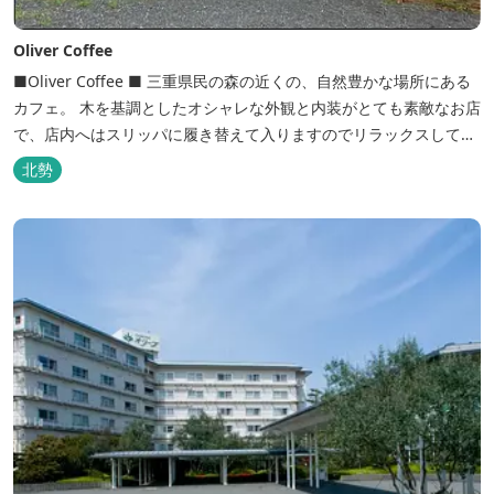
Oliver Coffee
■Oliver Coffee ■ 三重県民の森の近くの、自然豊かな場所にある
カフェ。 木を基調としたオシャレな外観と内装がとても素敵なお店
で、店内へはスリッパに履き替えて入りますのでリラックスして食
事を楽しめます。 席は店内にテーブル席や円卓、外のテラス席など
北勢
があり、お子様連れでも入りやすく居心地がいいカフェです。 森の
静かな雰囲気の中で、ゆっくり過ごすことができます。