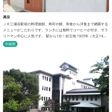
萬栄
ＪＲ三瀬谷駅前の料理旅館。寿司や鰻、和食から洋食まで網羅する
メニューがこだわりです。ランチには無料でコーヒーが付き、サラ
リーマン中心に人気です。 駅から1分！好立地 1925年（大正14
年）に開業した歴史ある旅館。JR三瀬谷駅から徒歩一分と好立地の
中南勢
場所にあり、大変便利です。 部屋数は11室、大広間が2部屋。少人
数から団体のお客様まで幅広くご利用いただけます。 人気の定食は
品数...