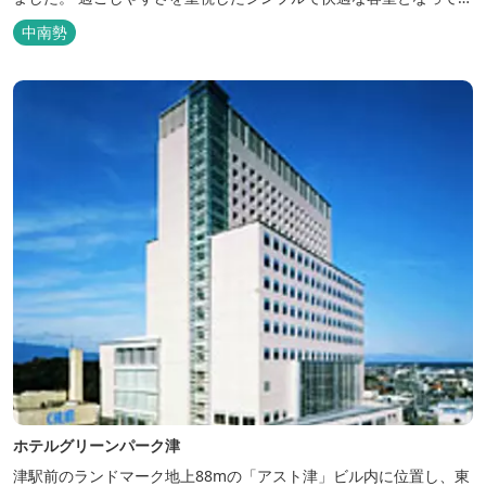
り、ベッドはワイドなサイズで、羽毛布団をご用意。女性にやさし
中南勢
いアメニティグッズを取り揃えており、連泊の方用にコインランド
リーもあります。 ご宿泊者専用の人工温泉大浴場「四季乃湯」で
は、がんばった...
ホテルグリーンパーク津
津駅前のランドマーク地上88mの「アスト津」ビル内に位置し、東