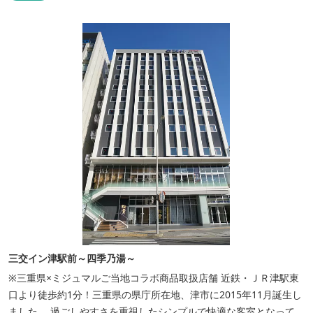
三交イン津駅前～四季乃湯～
※三重県×ミジュマルご当地コラボ商品取扱店舗 近鉄・ＪＲ津駅東
口より徒歩約1分！三重県の県庁所在地、津市に2015年11月誕生し
ました。 過ごしやすさを重視したシンプルで快適な客室となってお