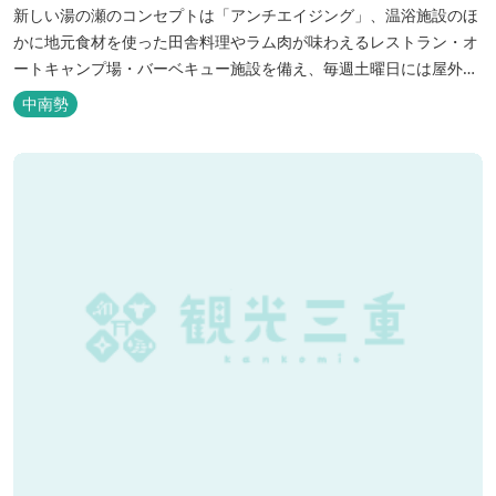
新しい湯の瀬のコンセプトは「アンチエイジング」、温浴施設のほ
かに地元食材を使った田舎料理やラム肉が味わえるレストラン・オ
ートキャンプ場・バーベキュー施設を備え、毎週土曜日には屋外に
「湯の瀬市場」を設け、新鮮野菜の販売が行われています。 また、
中南勢
観光旅行が困難な障がい者や介助が必要な高齢者の利用に特化した
福祉旅館として、全館バリアフリー、車いす対応の貸切風呂、リフ
ト付きジャグジーを備えています...