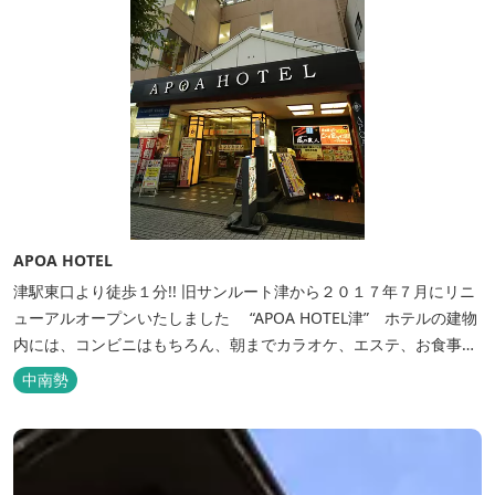
APOA HOTEL
津駅東口より徒歩１分!! 旧サンルート津から２０１７年７月にリニ
ューアルオープンいたしました “APOA HOTEL津” ホテルの建物
内には、コンビニはもちろん、朝までカラオケ、エステ、お食事も
いろいろなジャンルが楽しめます。 ホテル内施設 地下…創作料
中南勢
理“舞の華” 居酒屋“風の蔵人” 居酒屋“居酒屋ならここが安いぜっ”
１階…コンビニエンスストア“ローソン” 和食“いせもん本店”...