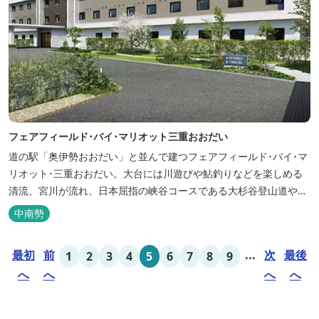
フェアフィールド･バイ･マリオット三重おおだい
道の駅「奥伊勢おおだい」と並んで建つフェアフィールド･バイ･マ
リオット･三重おおだい。大台には川遊びや鮎釣りなどを楽しめる
清流、宮川が流れ、日本屈指の峡谷コースである大杉谷登山道や、
登山初心者から楽しめる総門山など、表情豊かな山々が連なりま
中南勢
す。 日本の滝百選に選ばれている七ッ釜滝など、大自然が作り出す
四季折々の景観は実に壮大です。身も心もリフレッシュする旅の拠
最初
前
...
次
最後
1
2
3
4
5
6
7
8
9
点として、当ホテルは快適さを追...
へ
へ
へ
へ