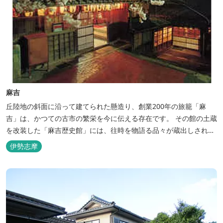
麻吉
丘陸地の斜面に沿って建てられた懸造り、創業200年の旅籠「麻
吉」は、かつての古市の繁栄を今に伝える存在です。 その館の土蔵
を改装した「麻吉歴史館」には、往時を物語る品々が蔵出しされ、
お伊勢参り華やかなりし頃へとお誘い致します。
伊勢志摩