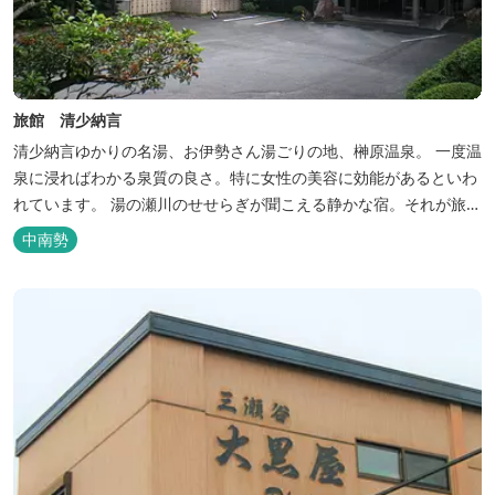
旅館 清少納言
清少納言ゆかりの名湯、お伊勢さん湯ごりの地、榊原温泉。 一度温
泉に浸ればわかる泉質の良さ。特に女性の美容に効能があるといわ
れています。 湯の瀬川のせせらぎが聞こえる静かな宿。それが旅
館 清少納言です。柔らかく滑らかな安らぎの湯や旬の味、心のこ
中南勢
もったおもてなしを心掛けております。 日頃の喧騒から離れ、平安
の才女清少納言もお墨付きの名湯を是非実感してください。