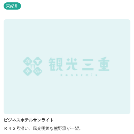
泊の方には日替わりでご用意します。」オーナー様談。もし重なっ
東紀州
た場合は、ごめんなさい。
ビジネスホテルサンライト
Ｒ４２号沿い、風光明媚な熊野灘が一望。