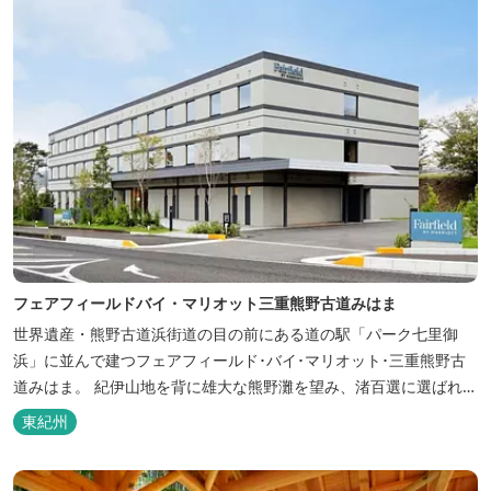
フェアフィールドバイ・マリオット三重熊野古道みはま
世界遺産・熊野古道浜街道の目の前にある道の駅「パーク七里御
浜」に並んで建つフェアフィールド･バイ･マリオット･三重熊野古
道みはま。 紀伊山地を背に雄大な熊野灘を望み、渚百選に選ばれた
七里御浜海岸などの美しい自然が広がります。一年を通して暖かで
東紀州
過ごしやすく、季節を通じて穫れる数々の品種のみかんをはじめ、
豊富な畑の幸や海の幸を堪能していただけます。 風光明媚な御浜を