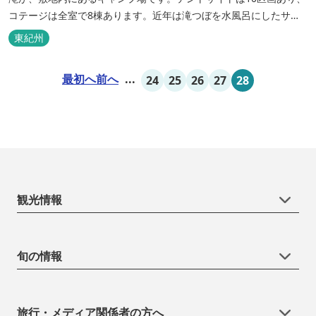
コテージは全室で8棟あります。近年は滝つぼを水風呂にしたサウ
ナが人気です。
東紀州
最初へ
前へ
...
24
25
26
27
28
観光情報
旬の情報
旅行・メディア関係者の方へ