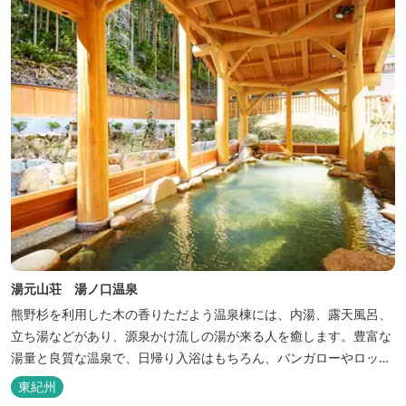
巡る旅の拠点として、当...
湯元山荘 湯ノ口温泉
熊野杉を利用した木の香りただよう温泉棟には、内湯、露天風呂、
立ち湯などがあり、源泉かけ流しの湯が来る人を癒します。豊富な
湯量と良質な温泉で、日帰り入浴はもちろん、バンガローやロッジ
などの宿泊施設も備えているので、宿泊しながらゆったりと温泉を
東紀州
楽しむ人も多いです。