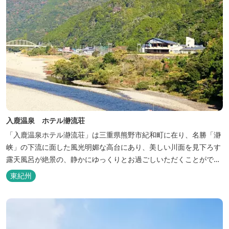
入鹿温泉 ホテル瀞流荘
「入鹿温泉ホテル瀞流荘」は三重県熊野市紀和町に在り、名勝「瀞
峡」の下流に面した風光明媚な高台にあり、美しい川面を見下ろす
露天風呂が絶景の、静かにゆっくりとお過ごしいただくことができ
る温泉宿泊施設です。 熊野古道をはじめ、日本一の棚田と称される
東紀州
丸山千枚田、赤木城跡、熊野本宮大社（熊野三山）、玉置神社が近
くに点在し、和歌山・奈良の遺産や名所からも近いことから観光ア
クセスには大変便利な立地と...