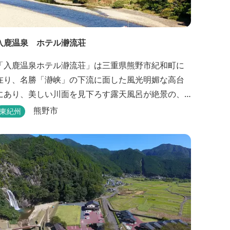
入鹿温泉 ホテル瀞流荘
「入鹿温泉ホテル瀞流荘」は三重県熊野市紀和町に
在り、名勝「瀞峡」の下流に面した風光明媚な高台
にあり、美しい川面を見下ろす露天風呂が絶景の、
静かにゆっくりとお過ごしいただくことができる温
熊野市
東紀州
宿泊施設です。 熊野古道をはじめ、日本一の棚田
と称される丸山千枚田、赤木城跡、熊野本宮大社
（熊野三山）、玉置神社が近くに点在し、和歌山・
奈良の遺産や名所からも近いことから観光アクセス
には大変便利な立地と...