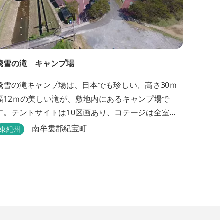
飛雪の滝 キャンプ場
飛雪の滝キャンプ場は、日本でも珍しい、高さ30ｍ
幅12ｍの美しい滝が、敷地内にあるキャンプ場で
す。テントサイトは10区画あり、コテージは全室で8
棟あります。近年は滝つぼを水風呂にしたサウナが
南牟婁郡紀宝町
東紀州
人気です。