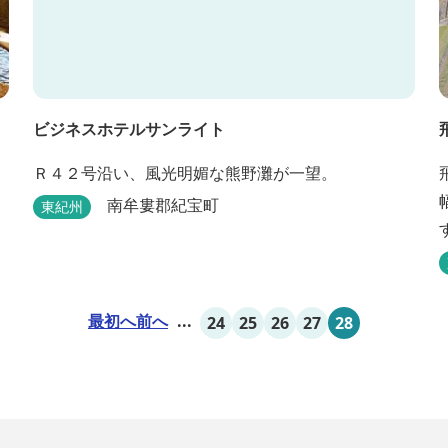
ビジネスホテルサンライト
Ｒ４２号沿い、風光明媚な熊野灘が一望。
南牟婁郡紀宝町
東紀州
最初へ
前へ
...
24
25
26
27
28