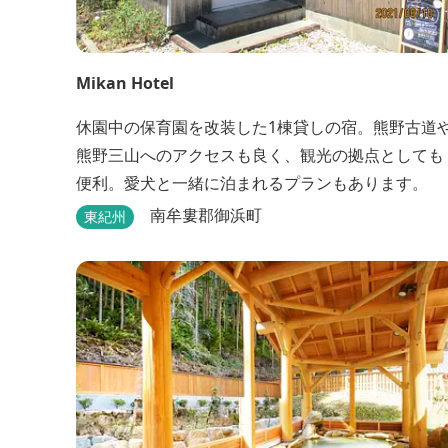
Mikan Hotel
休園中の保育園を改装した1棟貸しの宿。熊野古道
熊野三山へのアクセスも良く、観光の拠点としても
便利。愛犬と一緒に泊まれるプランもあります。
南牟婁郡御浜町
東紀州