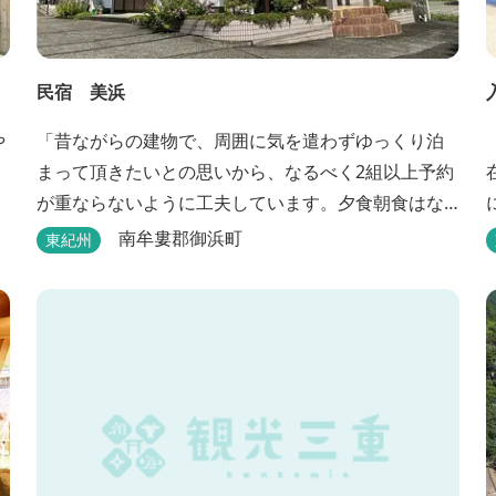
民宿 美浜
や
「昔ながらの建物で、周囲に気を遣わずゆっくり泊
まって頂きたいとの思いから、なるべく2組以上予約
が重ならないように工夫しています。夕食朝食はな
るべく、地元のものを使って、仕事などで連泊の方
南牟婁郡御浜町
東紀州
には日替わりでご用意します。」オーナー様談。も
泉
し重なった場合は、ごめんなさい。