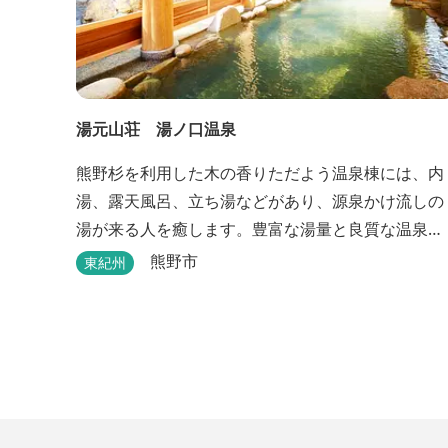
湯元山荘 湯ノ口温泉
熊野杉を利用した木の香りただよう温泉棟には、内
湯、露天風呂、立ち湯などがあり、源泉かけ流しの
湯が来る人を癒します。豊富な湯量と良質な温泉
で、日帰り入浴はもちろん、バンガローやロッジな
熊野市
東紀州
どの宿泊施設も備えているので、宿泊しながらゆっ
たりと温泉を楽しむ人も多いです。