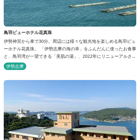
鳥羽ビューホテル花真珠
伊勢神宮から車で30分。周辺には様々な観光地を楽しめる鳥羽ビュ
ーホテル花真珠。 「伊勢志摩の海の幸」をふんだんに使ったお食事
と、鳥羽湾が一望できる「美肌の湯」、2022年にリニューアルされ
た客室で、五感から体と心を癒やします。 【お部屋】 近年リニュ
伊勢志摩
ーアルした過ごしやすいお部屋で、親子3世代で楽しめるお部屋に
なっております。 全室オーシャンビューで雄大な鳥羽湾を一望で
き、日頃の疲...