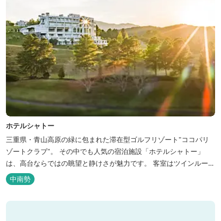
ホテルシャトー
三重県・青山高原の緑に包まれた滞在型ゴルフリゾート"ココパリ
ゾートクラブ"。 その中でも人気の宿泊施設「ホテルシャトー」
は、高台ならではの眺望と静けさが魅力です。 客室はツインルーム
から4〜6名で泊まれる和洋室まで幅広く、旅のスタイルに合わせて
中南勢
選べます。 天然温泉の大浴場・露天風呂、ロウリュ式サウナで体を
整えた後は、和食や焼肉など、気分で選べる夕食をゆったりと。 翌
朝は、レス...