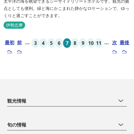
太平洋の海を眺望できるシーサイドリゾートホテルです。観光の拠
点としても便利。緑と海にかこまれた静かなロケーションで、ゆっ
くりと過ごすことができます。
伊勢志摩
最初
前
...
...
次
最後
3
4
5
6
7
8
9
10
11
へ
へ
へ
へ
観光情報
旬の情報