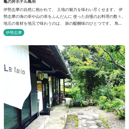
亀の井ホテル鳥羽
伊勢志摩の自然に抱かれて、 土地の魅力を味わい尽くせます。 伊
勢志摩の海の幸や山の幸をふんだんに 使った自慢のお料理の数々。
地元の食材を地元で味わうのは、 旅の醍醐味のひとつです。 鳥羽
湾の潮風を感じる露天風呂や 広々としたテラス付きのお部屋。 行
伊勢志摩
き交うフェリーをのんびり眺めて、 日常をちょっと忘れるひと時を
お過ごしください。