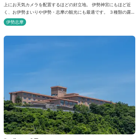
上にお天気カメラを配置するほどの好立地。 伊勢神宮にもほど近
く、お伊勢まいりや伊勢・志摩の観光にも最適です。 ３種類の露天
風呂を備えた「風見の湯」をはじめ、趣の異なる３ヶ所の大浴場で
伊勢志摩
は、館内で湯めぐりが楽しめます。 また、露天風呂付客室や貸切家
族風呂（有料）、足湯に湯上がり処などもございますので、湯浴み
の一日をお過ごしいた...