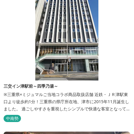
三交イン津駅前～四季乃湯～
※三重県×ミジュマルご当地コラボ商品取扱店舗 近鉄・ＪＲ津駅東
口より徒歩約1分！三重県の県庁所在地、津市に2015年11月誕生し
ました。 過ごしやすさを重視したシンプルで快適な客室となってお
り、ベッドはワイドなサイズで、羽毛布団をご用意。女性にやさし
中南勢
いアメニティグッズを取り揃えており、連泊の方用にコインランド
リーもあります。 ご宿泊者専用の人工温泉大浴場「四季乃湯」で