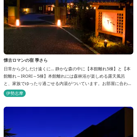
懐古ロマンの宿 季さら
日常から少しだけ遠くに… 静かな森の中に【本館離れ5棟】と【本
館離れ～IRORI～5棟】本館離れには森林浴が楽しめる露天風呂
と、家族でゆったり過ごせる内湯がついています。お部屋に合わせ
た様々なプランがございます。
伊勢志摩