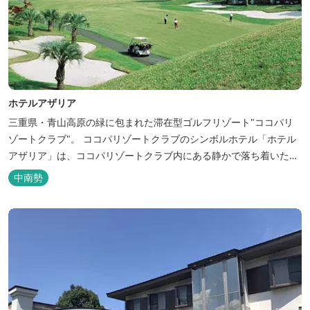
ホテルアザリア
三重県・青山高原の緑に包まれた滞在型ゴルフリゾート"ココパリ
ゾートクラブ"。 ココパリゾートクラブのシンボルホテル「ホテル
アザリア」は、ココパリゾートクラブ内にある静かで落ち着いた雰
囲気の宿泊施設です。 円筒形の特徴ある建物には、ツインや和洋室
中南勢
など多彩な客室を備え、窓からはリゾートの美しい景色が広がりま
す。 天然温泉の大浴場やサウナも完備しており、 ゴルフの後はも
ちろん、伊勢...