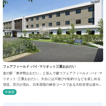
フェアフィールド･バイ･マリオット三重おおだい
道の駅「奥伊勢おおだい」と並んで建つフェアフィールド･バイ･マ
リオット･三重おおだい。大台には川遊びや鮎釣りなどを楽しめる
清流、宮川が流れ、日本屈指の峡谷コースである大杉谷登山道や、
登山初心者から楽しめる総門山など、表情豊かな山々が連なりま
中南勢
す。 日本の滝百選に選ばれている七ッ釜滝など、大自然が作り出す
四季折々の景観は実に壮大です。身も心もリフレッシュする旅の拠