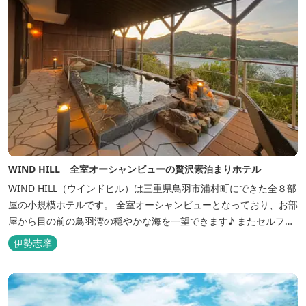
WIND HILL 全室オーシャンビューの贅沢素泊まりホテル
WIND HILL（ウインドヒル）は三重県鳥羽市浦村町にできた全８部
屋の小規模ホテルです。 全室オーシャンビューとなっており、お部
屋から目の前の鳥羽湾の穏やかな海を一望できます♪ またセルフチ
ェックイン方式を採用しているため、好きな時間に非対面でチェッ
伊勢志摩
クインが可能です。 食事提供や接客サービスがない分、リーズナブ
ルな料金で宿泊が可能なため、観光目的の拠点としてぜひご利用く
ださい♪ ...