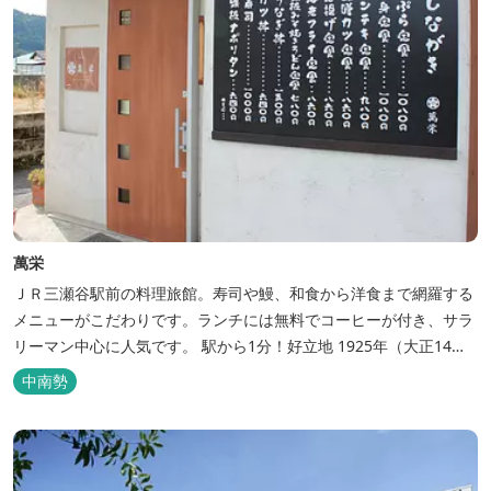
萬栄
ＪＲ三瀬谷駅前の料理旅館。寿司や鰻、和食から洋食まで網羅する
メニューがこだわりです。ランチには無料でコーヒーが付き、サラ
リーマン中心に人気です。 駅から1分！好立地 1925年（大正14
年）に開業した歴史ある旅館。JR三瀬谷駅から徒歩一分と好立地の
中南勢
場所にあり、大変便利です。 部屋数は11室、大広間が2部屋。少人
数から団体のお客様まで幅広くご利用いただけます。 人気の定食は
品数...