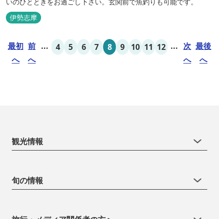
いのひとときをお過ごし下さい。玄関前で魚釣りも可能です。
伊勢志摩
最初
前
...
...
次
最後
4
5
6
7
8
9
10
11
12
へ
へ
へ
へ
観光情報
旬の情報