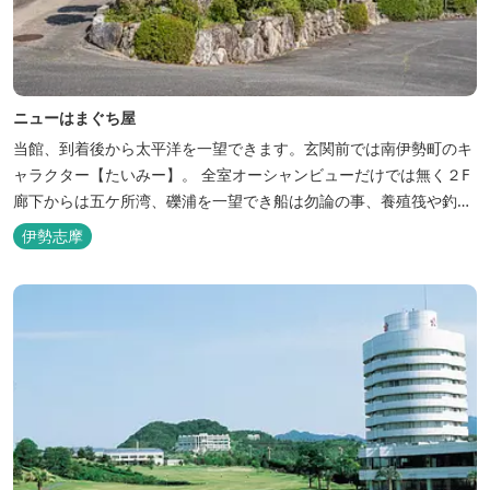
ニューはまぐち屋
当館、到着後から太平洋を一望できます。玄関前では南伊勢町のキ
ャラクター【たいみー】。 全室オーシャンビューだけでは無く２F
廊下からは五ケ所湾、礫浦を一望でき船は勿論の事、養殖筏や釣り
堀筏などみる事ができます。 当館一押しのお部屋【大島】からは太
伊勢志摩
平洋を一望。マグロの養殖筏、夜には漁師さん達の船の光がみえ対
岸には田曽浦の町の光が綺麗に見えます。