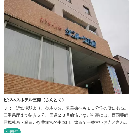
ビジネスホテル三徳（さんとく）
ＪＲ・近鉄津駅より、徒歩８分、繁華街へも１０分位の所にある。
三重県庁まで徒歩５分、国道２３号線沿いながら裏には、西国薬師
霊場札所・緑豊かな曹洞常の中本山。津市で一番古いお寺と言われ
る塔世山四天王寺があります。
中南勢