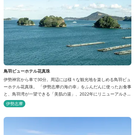
鳥羽ビューホテル花真珠
伊勢神宮から車で30分。周辺には様々な観光地を楽しめる鳥羽ビュ
ーホテル花真珠。 「伊勢志摩の海の幸」をふんだんに使ったお食事
と、鳥羽湾が一望できる「美肌の湯」、2022年にリニューアルされ
た客室で、五感から体と心を癒やします。 【お部屋】 近年リニュ
伊勢志摩
ーアルした過ごしやすいお部屋で、親子3世代で楽しめるお部屋に
なっております。 全室オーシャンビューで雄大な鳥羽湾を一望で
き、日頃の疲...