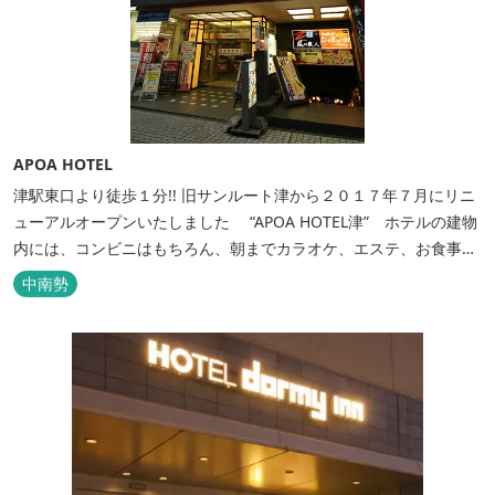
APOA HOTEL
津駅東口より徒歩１分!! 旧サンルート津から２０１７年７月にリニ
ューアルオープンいたしました “APOA HOTEL津” ホテルの建物
内には、コンビニはもちろん、朝までカラオケ、エステ、お食事も
いろいろなジャンルが楽しめます。 ホテル内施設 地下…創作料
中南勢
理“舞の華” 居酒屋“風の蔵人” 居酒屋“居酒屋ならここが安いぜっ”
１階…コンビニエンスストア“ローソン” 和食“いせもん本店”...