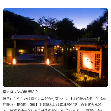
懐古ロマンの宿 季さら
日常から少しだけ遠くに… 静かな森の中に【本館離れ5棟】と【本
館離れ～IRORI～5棟】本館離れには森林浴が楽しめる露天風呂
と、家族でゆったり過ごせる内湯がついています。お部屋に合わせ