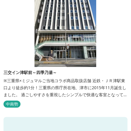
三交イン津駅前～四季乃湯～
※三重県×ミジュマルご当地コラボ商品取扱店舗 近鉄・ＪＲ津駅東
口より徒歩約1分！三重県の県庁所在地、津市に2015年11月誕生し
ました。 過ごしやすさを重視したシンプルで快適な客室となってお
り、ベッドはワイドなサイズで、羽毛布団をご用意。女性にやさし
中南勢
いアメニティグッズを取り揃えており、連泊の方用にコインランド
リーもあります。 ご宿泊者専用の人工温泉大浴場「四季乃湯」で
は、がんばった...