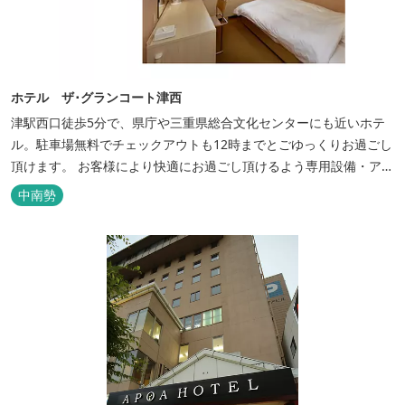
ホテル ザ･グランコート津西
津駅西口徒歩5分で、県庁や三重県総合文化センターにも近いホテ
ル。駐車場無料でチェックアウトも12時までとごゆっくりお過ごし
頂けます。 お客様により快適にお過ごし頂けるよう専用設備・アメ
ニティ付き女性専用フロアやビジネスマンに最適なパソコン・プリ
中南勢
ンター設置のお部屋など多種多様な部屋タイプ・サービスをご用
意。本質の時間、至上の空間をお届けいたします。 また１Fにはカ
フェ＆レストランE...