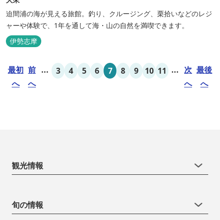
迫間浦の海が見える旅館。釣り、クルージング、栗拾いなどのレジ
ャーや体験で、1年を通して海・山の自然を満喫できます。
伊勢志摩
最初
前
...
...
次
最後
3
4
5
6
7
8
9
10
11
へ
へ
へ
へ
観光情報
旬の情報