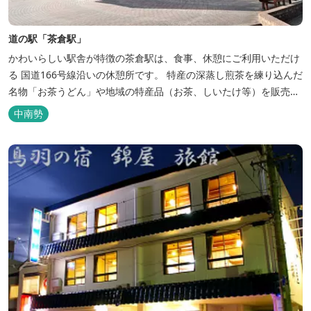
道の駅「茶倉駅」
かわいらしい駅舎が特徴の茶倉駅は、食事、休憩にご利用いただけ
る 国道166号線沿いの休憩所です。 特産の深蒸し煎茶を練り込んだ
名物「お茶うどん」や地域の特産品（お茶、しいたけ等）を販売。
吊り橋をわたれば宿泊施設のエバーグレイズ香肌峡まですぐ。 【イ
中南勢
チオシ名物】 ・味噌カツ丼…地元産の甘味噌を使ったボリュームた
っぷりの丼ぶり。 松阪の観光情報は、松阪観光インフォメ...