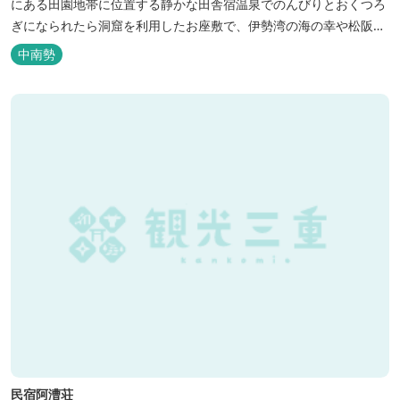
にある田園地帯に位置する静かな田舎宿温泉でのんびりとおくつろ
ぎになられたら洞窟を利用したお座敷で、伊勢湾の海の幸や松阪肉
を山海賊焼きをお召し上がりいただけます。年中20度前後の天然空
中南勢
調、お客様を不思議な空間にご案内！ ご宴会には、大広間で和食会
席、日帰り入浴＆お食事ＯＫ。 温泉は、津に来て津の湯をお楽しみ
いただけます。「白...
民宿阿漕荘