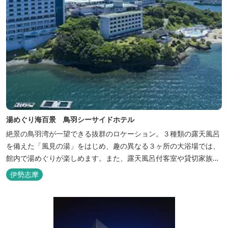
湯めぐり海百景 鳥羽シーサイドホテル
絶景の鳥羽湾が一望できる抜群のロケーション。３種類の露天風呂
を備えた「風見の湯」をはじめ、趣の異なる３ヶ所の大浴場では、
館内で湯めぐりが楽しめます。また、露天風呂付客室や貸切家族風
呂（有料）、足湯に湯上がり処などもございますので、湯浴みの一
伊勢志摩
日をお過ごしいただけます。 お料理についても、「詩季バイキン
グ」はオープンキッチンで出来立て料理を舌だけではなく目や耳で
も楽しめます、また海の幸を...