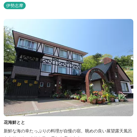
湾の潮風を感じる露天風呂や 広々としたテラス付きのお部屋。 行
伊勢志摩
き交うフェリーをのんびり眺めて、 日常をちょっと忘れるひと時を
お過ごしください。
花海鮮とと
新鮮な海の幸たっぷりの料理が自慢の宿。眺めの良い展望露天風呂