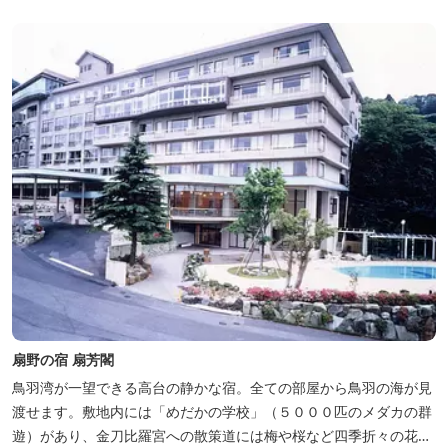
扇野の宿 扇芳閣
鳥羽湾が一望できる高台の静かな宿。全ての部屋から鳥羽の海が見
渡せます。敷地内には「めだかの学校」（５０００匹のメダカの群
遊）があり、金刀比羅宮への散策道には梅や桜など四季折々の花が