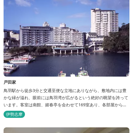
戸田家
鳥羽駅から徒歩3分と交通至便な立地にありながら、敷地内には豊
かな緑が溢れ、眼前には鳥羽湾が広がるという絶好の眺望を誇って
います。客室は南館、嬉春亭を会わせて169室あり、各部屋からの
景観の美しさも格別。伊勢湾で揚がった海の幸を使った会席料理も
伊勢志摩
自慢です。 旅の疲れを癒すには、男女あわせて13湯と足湯2湯の
湯巡りは最高です。野趣溢れる野天風呂、ゆったりとつくろげる大