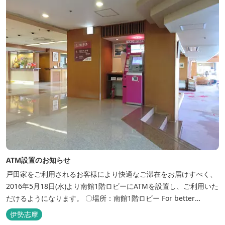
浴場、家族で楽しめる貸...
ATM設置のお知らせ
戸田家をご利用されるお客様により快適なご滞在をお届けすべく、
2016年5月18日(水)より南館1階ロビーにATMを設置し、ご利用いた
だけるようになります。 〇場所：南館1階ロビー For better
convenience, ATM Machine which includes cash dispenser will
伊勢志摩
be available at Todaya Hotel’s 1...