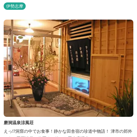
咲き誇り、ここ扇野ならではの懐かしい風景と感動に出会うことが
伊勢志摩
出来ます。 扇野温泉”初蕾の湯”では、水琴窟の音に耳をすませてみ
てください。ユニバーサルルーム、露天風呂付客室もあります。
磨洞温泉涼風荘
えっ!?洞窟の中でお食事！静かな田舎宿の珍道中物語！ 津市の郊外