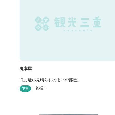
滝本屋
滝に近い見晴らしのよいお部屋。
名張市
伊賀