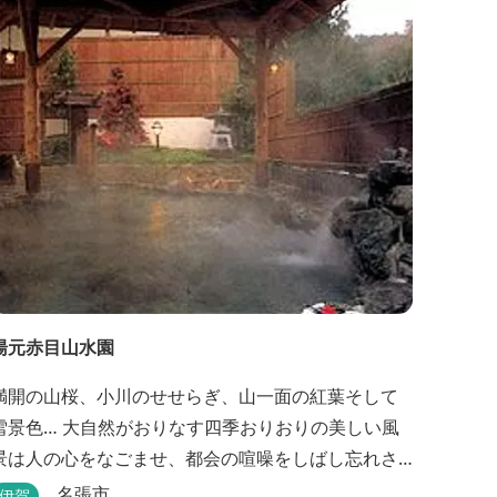
湯元赤目山水園
満開の山桜、小川のせせらぎ、山一面の紅葉そして
雪景色… 大自然がおりなす四季おりおりの美しい風
景は人の心をなごませ、都会の喧噪をしばし忘れさ
せてくれます。 そんな恵まれた環境の中にある、純
名張市
伊賀