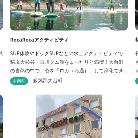
RocaRocaアクティビティ
然
SUP体験やドッグSUPなどの水上アクティビティで
秘境大杉谷・宮川ダム湖をまったりと満喫！大台町
の自然の中で、心を「ロカ（ろ過）」して浄化でき
に
るアクティビティを。宿泊は、RocaRocaが運営する
多気郡大台町
中南勢
「キャンプスタイルの宿やまがら」へ！