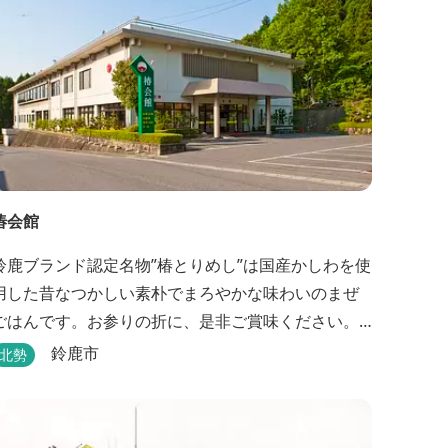
椿会館
鈴鹿ブランド認定名物”椿とりめし”は国産かしわを使
用した昔なつかしい素朴でまろやかな味わいのまぜ
ごはんです。お参りの折に、是非ご賞味ください。
お土産・婚礼・研修・宿泊・ご宴会もご案内してお
鈴鹿市
北勢
ります。