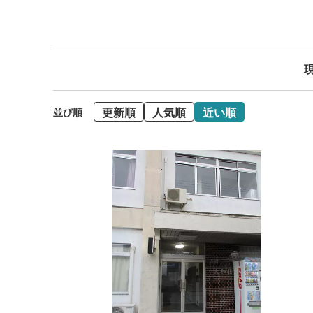
現
更新順
人気順
近い順
並び順