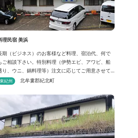
料理民宿 美浜
長期（ビジネス）のお客様など料理、宿泊代、何で
もご相談下さい。特別料理（伊勢エビ、アワビ、船
盛り、ウニ、鍋料理等）注文に応じてご用意させて
頂きます。
北牟婁郡紀北町
東紀州