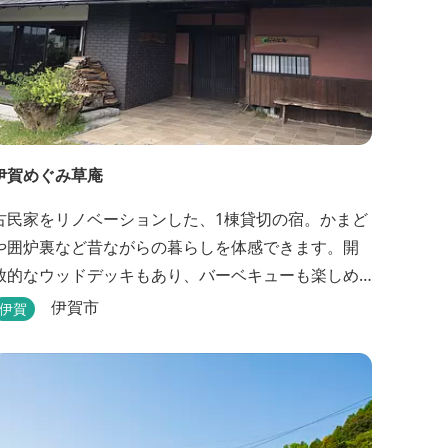
伊賀めぐみ草庵
古民家をリノベーションした、1棟貸切の宿。かまど
や囲炉裏など昔ながらの暮らしを体感できます。開
放的なウッドデッキもあり、バーベキューも楽しめ
ます。
伊賀市
伊賀