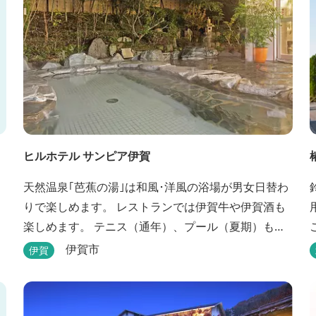
ヒルホテル サンピア伊賀
天然温泉｢芭蕉の湯｣は和風･洋風の浴場が男女日替わ
りで楽しめます。 レストランでは伊賀牛や伊賀酒も
楽しめます。 テニス（通年）、プール（夏期）もあ
ります。 伊賀流手裏剣道場、忍者変身処を常設して
伊賀市
伊賀
おります。 ★ＨＰが新しくなりました！
http://www.hh-sunpia-iga.co.jp ※日替わりランチ、
日替わり薬湯などがタイムリーにチェックできま