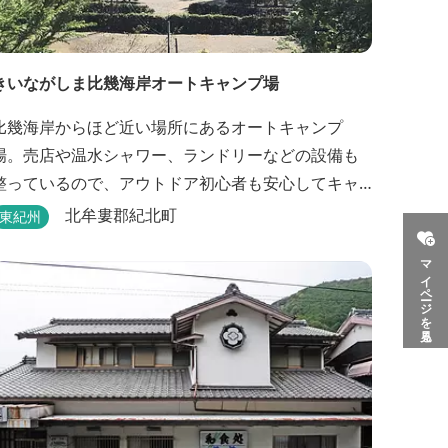
きいながしま比幾海岸オートキャンプ場
比幾海岸からほど近い場所にあるオートキャンプ
場。売店や温水シャワー、ランドリーなどの設備も
整っているので、アウトドア初心者も安心してキャ
ンプができます。近くには古里温泉もありゆっくり
北牟婁郡紀北町
東紀州
のんびり過ごしたい方に最高！
マイページを見る