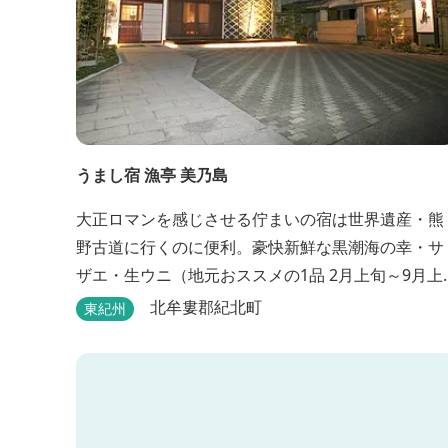
うまし宿 漁亭 美乃島
大正ロマンを感じさせる佇まいの宿は世界遺産・熊
野古道に行くのに便利。豪快新鮮な黒潮海の幸・サ
ザエ・生ウニ（地元おススメの1品 2月上旬～9月上
旬）などの料理が堪能できます。
北牟婁郡紀北町
東紀州