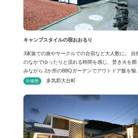
キャンプスタイルの宿おおるり
3家族での旅やサークルでの合宿など大人数に。 自
のなかでゆったりと流れる時間を感じ、焚き火を囲
みながら 2か所のBBQガーデンでアウトドア飯を愉
しめる宿です。 SUPフィールドから徒歩1分。絶景
多気郡大台町
中南勢
囲まれた水上アクティビティも満喫したい方へ。