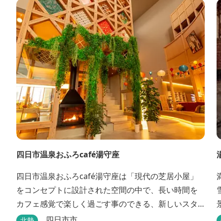
湧くアルカリ性単純温泉はしっとり滑らかな肌触り
で美肌効果も期待できます。地元のスギ材を用いた
大浴場は、泡風呂を備えた「上忍の湯」、打たせ湯
を備えた「くのいちの...
四日市温泉おふろcafé湯守座
四日市温泉おふろcafé湯守座は「現代の芝居小屋」
をコンセプトに設計された空間の中で、長い時間を
カフェ感覚で楽しく過ごす事のできる、新しいスタ
イルのサービスを提供する温浴施設です。 挽きたて
四日市市
北勢