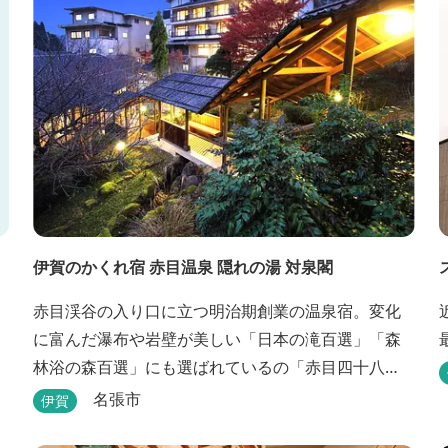
す。
伊賀のかくれ宿 赤目温泉 隠れの湯 対泉閣
赤目渓谷の入り口に立つ明治期創業の温泉宿。変化
に富んだ瀑布や岩壁が美しい「日本の滝百選」「森
林浴の森百選」にも選ばれているの「赤目四十八
滝」や、忍者体験ができる「忍者の森」へ徒歩５分
名張市
伊賀
と観光にも好立地です。 地下１０００メートルから