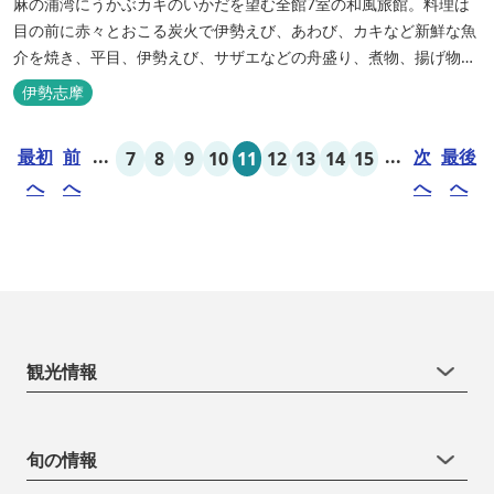
麻の浦湾にうかぶカキのいかだを望む全館7室の和風旅館。料理は
目の前に赤々とおこる炭火で伊勢えび、あわび、カキなど新鮮な魚
介を焼き、平目、伊勢えび、サザエなどの舟盛り、煮物、揚げ物な
どの懐石料理。
伊勢志摩
最初
前
...
...
次
最後
7
8
9
10
11
12
13
14
15
へ
へ
へ
へ
観光情報
旬の情報