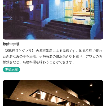
旅館中井荘
【253行目とダブリ】 志摩市浜島にある民宿です。地元浜島で獲れ
た新鮮な海の幸を堪能。伊勢海老の磯浜焼きやお造り、アワビの陶
板焼きなど、名物料理を味わうことができます。
伊勢志摩