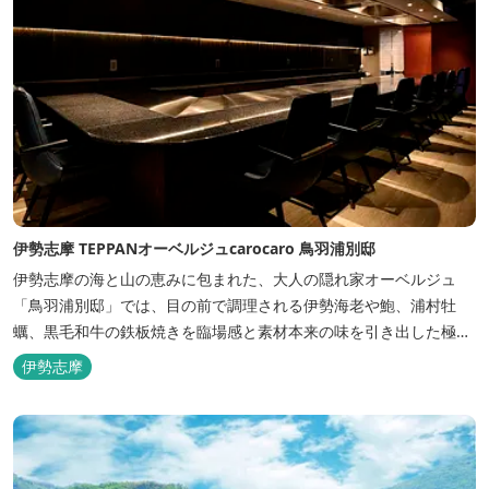
伊勢志摩 TEPPANオーベルジュcarocaro 鳥羽浦別邸
伊勢志摩の海と山の恵みに包まれた、大人の隠れ家オーベルジュ
「鳥羽浦別邸」では、目の前で調理される伊勢海老や鮑、浦村牡
蠣、黒毛和牛の鉄板焼きを臨場感と素材本来の味を引き出した極上
のお料理でご堪能いただけます。露天風呂付きなど6タイプの個性
伊勢志摩
的な客室で、特別なひとときを大切な人と共にお過ごしくださいま
せ。美食と温泉、上質な空間で贅沢な体験をお届けいたします。