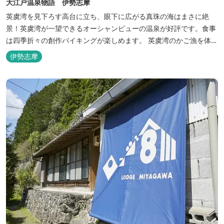
大江戸温泉物語 伊勢志摩
英虞湾を見下ろす高台に立ち、眼下に広がる真珠の海はまさに絶
景！英虞湾が一望できるオーシャンビューの温泉が好評です。食事
は四季折々の創作バイキングが楽しめます。 英虞湾のかご漁を体験
できるクルーズ船は毎日運行しており、漁で獲れた魚を食べること
伊勢志摩
もできます。