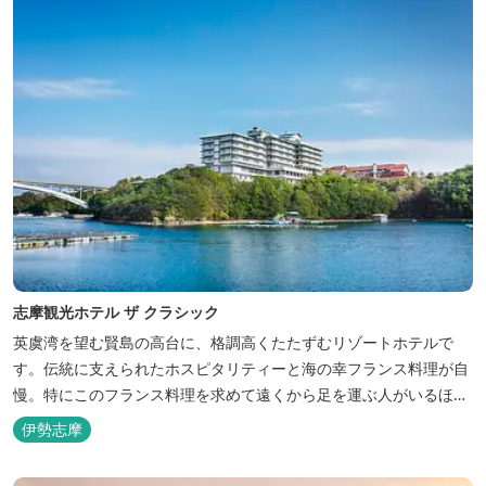
志摩観光ホテル ザ クラシック
英虞湾を望む賢島の高台に、格調高くたたずむリゾートホテルで
す。伝統に支えられたホスピタリティーと海の幸フランス料理が自
慢。特にこのフランス料理を求めて遠くから足を運ぶ人がいるほ
ど。洗練されたサービスに、寛ぎと至福のひとときを満喫してくだ
伊勢志摩
さい。 ※2016年6月7日リニューアルオープン