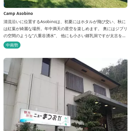
Camp Asobino
清流沿いに位置するAsobinoは、初夏にはホタルが飛び交い、秋に
は紅葉が綺麗な場所。年中満天の星空を楽しめます。 奥にはジブリ
の空間のような”八重谷湧水”、 他にも小さい鍾乳洞ですが太古を想
像させる”風穴”などがあり、自然が豊かなスポットです。 wi-fi完
中南勢
備。テントサウナもご利用いただけます。 また近くには廃校を活用
した「阿曽温泉」もあります。