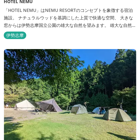
HOTEL NEMU
「HOTEL NEMU」はNEMU RESORTのコンセプトを象徴する宿泊
施設。 ナチュラルウッドを基調にした上質で快適な空間、 大きな
窓からは伊勢志摩国立公園の雄大な自然を望みます。 雄大な自然を
肌で感じるアクティビティや、食材にこだわった旬のお料理、この
伊勢志摩
地に湧き出る温泉… ここでしかできない「伊勢志摩の恵みあふれ
る」癒しの旅をぜひゆったりとお愉しみください。