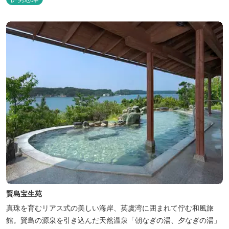
賢島宝生苑
真珠を育むリアス式の美しい海岸、英虞湾に囲まれて佇む和風旅
館。賢島の源泉を引き込んだ天然温泉「朝なぎの湯、夕なぎの湯」