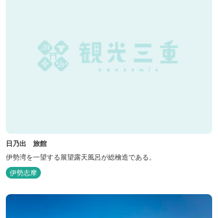
日乃出 旅館
伊勢湾を一望する展望露天風呂が総檜造である。
伊勢志摩