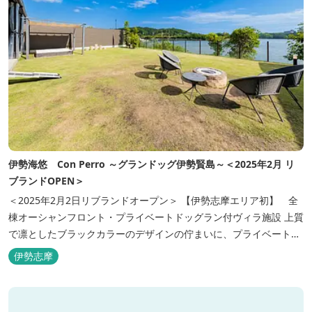
伊勢海悠 Con Perro ～グランドッグ伊勢賢島～＜2025年2月 リ
ブランドOPEN＞
＜2025年2月2日リブランドオープン＞ 【伊勢志摩エリア初】 全
棟オーシャンフロント・プライベートドッグラン付ヴィラ施設 上質
で凛としたブラックカラーのデザインの佇まいに、プライベート感
溢れる客室。 客室に一歩入れば全室海に面したオーシャンフロン
伊勢志摩
ト。 颯爽とした広いプライベートドッグランと青色に輝く英虞湾を
眺める最高のロケーション。 ▸インクルーシブサービスのお部屋
入...