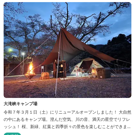
大滝峡キャンプ場
令和７年３月１日（土）にリニューアルオープンしました！ 大自然
の中にあるキャンプ場。澄んだ空気、川の音、満天の星空でリフレ
ッシュ！ 桜、新緑、紅葉と四季折々の景色を楽しむことができま
す。 紀勢自動車道「大宮大台Ic」から車で約10分と好アクセス！