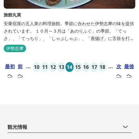
旅館丸寅
安乗宿屋の五人衆の料理旅館。季節に合わせた伊勢志摩の味を提供
されています。 １０月～３月は「あのりふぐ」の季節。「てっ
さ」、「てっちり」、「しゃぶしゃぶ」、「唐揚げ」に舌鼓を打っ
ていただけます。その他、クエマス、伊勢エビ料理もあり。
伊勢志摩
最初
前
...
...
次
最後
10
11
12
13
14
15
16
17
18
へ
へ
へ
へ
観光情報