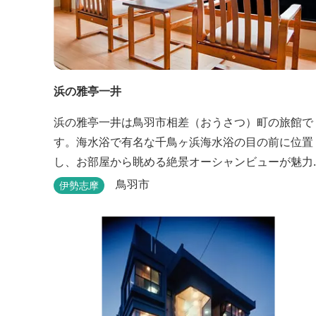
浜の雅亭一井
浜の雅亭一井は鳥羽市相差（おうさつ）町の旅館で
す。海水浴で有名な千鳥ヶ浜海水浴の目の前に位置
し、お部屋から眺める絶景オーシャンビューが魅力
の宿です。 宿のコンセプトは「しあわせの海へ、よ
鳥羽市
伊勢志摩
うきたなあ」。鳥羽市の南端「相差(おうさつ)」は
平洋に面したみなと町。相差の海は、おいしい海産
物、海女さん、美しい千鳥ヶ浜、海に浮く富士山、
水平線に昇る朝陽といった自然に恵まれた「しあわ
せの海」です。...