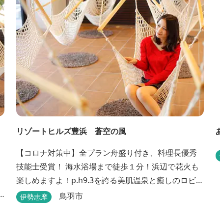
リゾートヒルズ豊浜 蒼空の風
【コロナ対策中】全プラン舟盛り付き、料理長優秀
。
技能士受賞！ 海水浴場まで徒歩１分！浜辺で花火も
楽しめますよ！p.h9.3を誇る美肌温泉と癒しのロビ
ーで笑顔の思い出作りを♪すぐそこの海辺の高台に建
鳥羽市
伊勢志摩
つ温泉宿