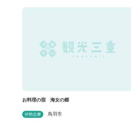
感染リスクを最小限に抑えるために、館内設備、オ
ペレーションを見直し、徹底した管理を行います。
※「３密・感染対策の見える化」のため長文になっ
おります。 《３密回避基本対策》 【密閉...
お料理の宿 海女の郷
鳥羽市
伊勢志摩