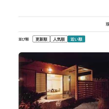
現
更新順
人気順
近い順
並び順