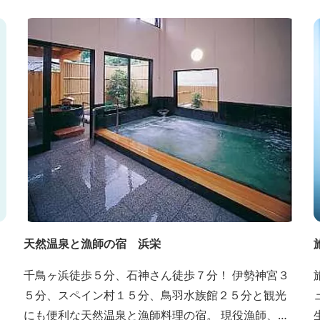
て
天然温泉と漁師の宿 浜栄
千鳥ヶ浜徒歩５分、石神さん徒歩７分！ 伊勢神宮３
５分、スペイン村１５分、鳥羽水族館２５分と観光
にも便利な天然温泉と漁師料理の宿。 現役漁師、海