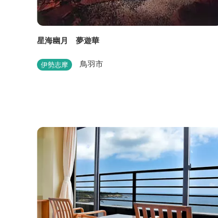
星海幽月 夢遊華
鳥羽市
伊勢志摩