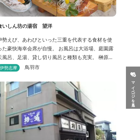
食いしん坊の湯宿 望洋
伊勢えび、あわびといった三重を代表する食材を使
った豪快海幸会席が自慢。 お風呂は大浴場、庭園露
天風呂、足湯、貸し切り風呂と種類も充実。 榊原温
泉の汲み湯を使用しているので、お肌もツルツル
鳥羽市
伊勢志摩
に。
マイページを見る