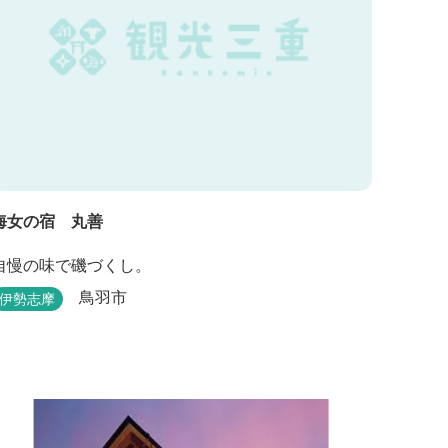
海女の宿 丸善
自慢の味で磯づくし。
鳥羽市
伊勢志摩