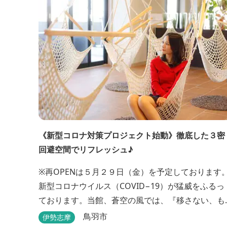
《新型コロナ対策プロジェクト始動》徹底した３密
回避空間でリフレッシュ♪
※再OPENは５月２９日（金）を予定しております
新型コロナウイルス（COVID−19）が猛威をふるっ
ております。当館、蒼空の風では、『移さない、も
らわない』を合言葉に、お客様、そしてスタッフの
鳥羽市
伊勢志摩