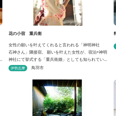
花の小宿 重兵衛
女性の願いを叶えてくれると言われる「神明神社
石神さん」隣接宿。 願いを叶えた女性が、宿泊+神明
神社にて挙式する「重兵衛婚」としても知られてい
ます。 和モダンに設えたお洒落な空間が女性に人
鳥羽市
伊勢志摩
太
気。