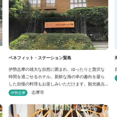
ベネフィット・ステーション賢島
伊勢志摩の雄大な自然に囲まれ、ゆったりと贅沢な
時間を過ごせるホテル。新鮮な海の幸の趣向を凝ら
した自慢の料理もお楽しみいただけます。観光拠点
としても最適です。
志摩市
伊勢志摩