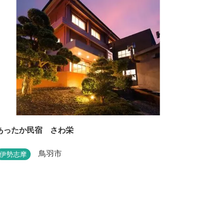
あったか民宿 さわ栄
鳥羽市
伊勢志摩