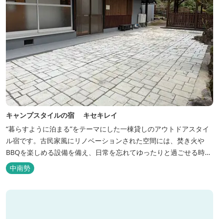
キャンプスタイルの宿 キセキレイ
“暮らすように泊まる”をテーマにした一棟貸しのアウトドアスタイ
ル宿です。古民家風にリノベーションされた空間には、焚き火や
BBQを楽しめる設備を備え、日常を忘れてゆったりと過ごせる時間
が広がります。ペット同伴も可能で、愛犬と一緒に自然を満喫でき
中南勢
るのも魅力です。 【営業時間】 チェックイン 15：00（早めのチ
ェックインご希望は予約時に要相談） チェックアウト 9：00
【定...