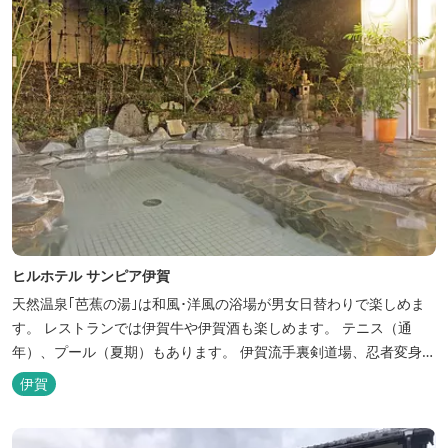
ヒルホテル サンピア伊賀
天然温泉｢芭蕉の湯｣は和風･洋風の浴場が男女日替わりで楽しめま
す。 レストランでは伊賀牛や伊賀酒も楽しめます。 テニス（通
年）、プール（夏期）もあります。 伊賀流手裏剣道場、忍者変身処
を常設しております。 ★ＨＰが新しくなりました！
伊賀
http://www.hh-sunpia-iga.co.jp ※日替わりランチ、日替わり薬湯
などがタイムリーにチェックできます。