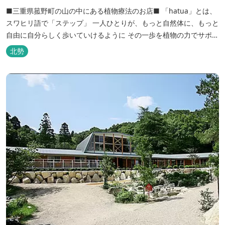
■三重県菰野町の山の中にある植物療法のお店■ 「hatua」とは、
スワヒリ語で「ステップ」 一人ひとりが、もっと自然体に、もっと
自由に自分らしく歩いていけるように その一歩を植物の力でサポー
トしたいという思いから生まれたお店。 黄土スチームよもぎ蒸しや
北勢
アロマの調合、季節の養生講座、アロマ講座、腸活講座、ワークシ
ョップ、イベント出店 植物を通して身体と心を整えよう！をテーマ
に...