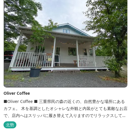
Oliver Coffee
■Oliver Coffee ■ 三重県民の森の近くの、自然豊かな場所にある
カフェ。 木を基調としたオシャレな外観と内装がとても素敵なお店
で、店内へはスリッパに履き替えて入りますのでリラックスして食
事を楽しめます。 席は店内にテーブル席や円卓、外のテラス席など
北勢
があり、お子様連れでも入りやすく居心地がいいカフェです。 森の