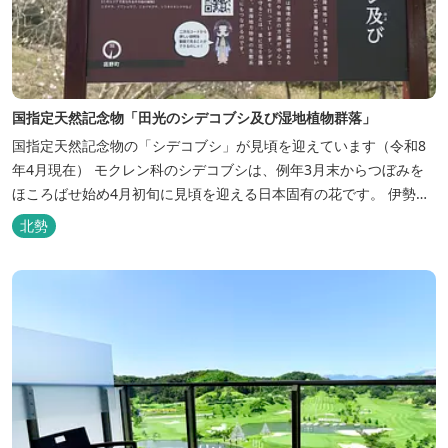
国指定天然記念物「田光のシデコブシ及び湿地植物群落」
国指定天然記念物の「シデコブシ」が見頃を迎えています（令和8
年4月現在） モクレン科のシデコブシは、例年3月末からつぼみを
ほころばせ始め4月初旬に見頃を迎える日本固有の花です。 伊勢湾
周辺の狭い範囲に自生するシデコブシは、三重県内ではいなべ市、
北勢
菰野町、四日市市などの北勢地方に見られ これらの自生地は日本に
おけるシデコブシ天然分布の西の端にあたります。 約500万年前に
存在して...