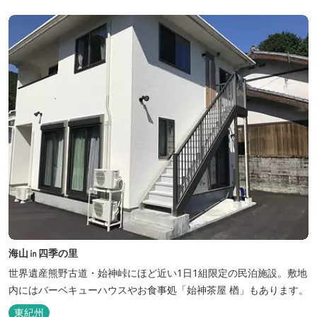
海山㏌四季の里
世界遺産熊野古道・始神峠にほど近い1日1組限定の民泊施設。敷地
内にはバーベキューハウスやお食事処「始神茶屋 楢」もあります。
東紀州