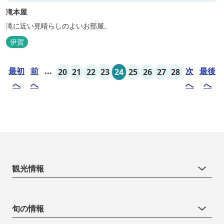
滝本屋
滝に近い見晴らしのよいお部屋。
伊賀
最初
前
...
次
最後
20
21
22
23
24
25
26
27
28
へ
へ
へ
へ
観光情報
旬の情報