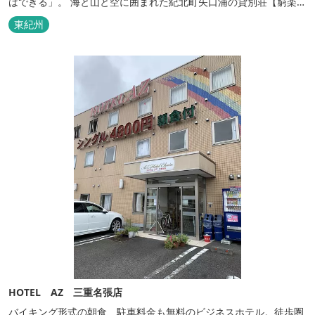
はできる」。 海と山と空に囲まれた紀北町矢口浦の貸別荘【窮楽通
楽】。 中国古典『荘子』の一節「窮亦楽、通亦楽」から名づけまし
東紀州
た。 いつでも気軽にご利用ください。
HOTEL AZ 三重名張店
バイキング形式の朝食、駐車料金も無料のビジネスホテル。徒歩圏