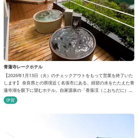
青蓮寺レークホテル
【2026年1月13日（火）のチェックアウトをもって営業を終了いた
します】 奈良県との県境近く名張市にある、紺碧の水をたたえた青
蓮寺湖を眼下に望むホテル。自家源泉の「香落渓（こおちだに）温
泉」は天然アルカリ泉。露天風呂から眺める湖は、遮るものがな
伊賀
く、絶景と評判です。