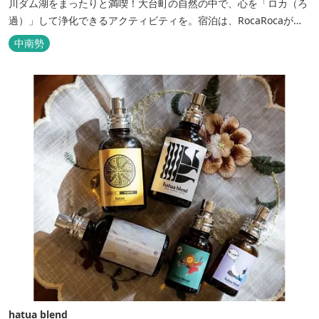
川ダム湖をまったりと満喫！大台町の自然の中で、心を「ロカ（ろ
過）」して浄化できるアクティビティを。宿泊は、RocaRocaが運
営する「キャンプスタイルの宿やまがら」へ！
中南勢
hatua blend