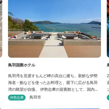
鳥羽国際ホテル
鳥羽湾を見渡すもんど岬の高台に建ち、新鮮な伊勢
海老・鮑などを使ったお料理と、眼下に広がる鳥羽
湾の眺望が自慢。 伊勢志摩の迎賓館として、国内外
の賓客を数多くお迎えしている伝統と格式のあるホ
鳥羽市
伊勢志摩
テルです。 【2024年3月25日リニューアル】 クラブ