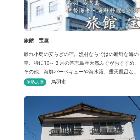
旅館 宝屋
離れ小島の安らぎの宿。漁村ならではの新鮮な海の
幸、特に10～３月の答志島産天然ふぐがおすすめ。
その他、海鮮バーベキューや海水浴、露天風呂な
ど。
鳥羽市
伊勢志摩