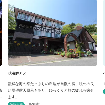
ラウンジアクセス付の新客室「オーシャンビュース
イート・クラブ」が誕生！ エントランスやフロン
ト、ザ・ロビーラウンジ、パールオーシャンテラ...
花海鮮とと
新鮮な海の幸たっぷりの料理が自慢の宿。眺めの良
森
い展望露天風呂もあり、ゆっくりと旅の疲れも癒せ
ます。
鳥羽市
伊勢志摩