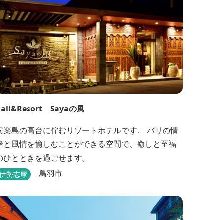
Bali&Resort Sayaの風
安楽島の高台に佇むリゾートホテルです。 バリの情
緒と風情を愉しむことができる空間で、癒しと至福
のひとときを過ごせます。
鳥羽市
伊勢志摩