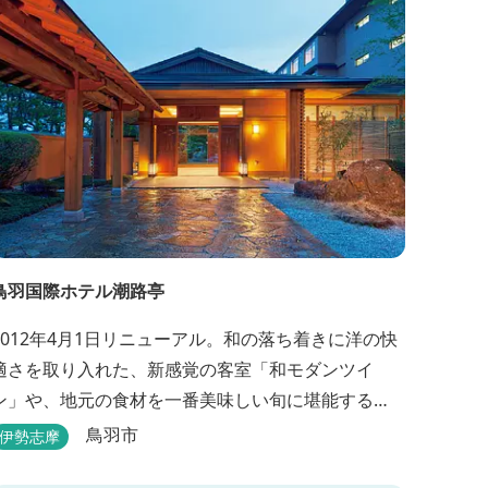
鳥羽国際ホテル潮路亭
2012年4月1日リニューアル。和の落ち着きに洋の快
適さを取り入れた、新感覚の客室「和モダンツイ
ン」や、地元の食材を一番美味しい旬に堪能する
「プライベートダイニング」、更にはミキモト コス
鳥羽市
伊勢志摩
メティックスとの提携により実現した、日本初の