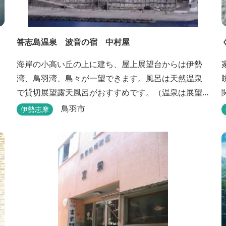
答志島温泉 波音の宿 中村屋
海岸の小高い丘の上に建ち、屋上展望台からは伊勢
湾、鳥羽湾、島々が一望できます。風呂は天然温泉
で貸切展望露天風呂がおすすめです。（温泉は展望
大浴場のみとなります。）
鳥羽市
伊勢志摩