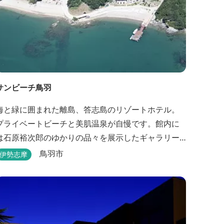
サンビーチ鳥羽
海と緑に囲まれた離島、答志島のリゾートホテル。
プライベートビーチと美肌温泉が自慢です。館内に
は石原裕次郎のゆかりの品々を展示したギャラリー
もあります。
鳥羽市
伊勢志摩