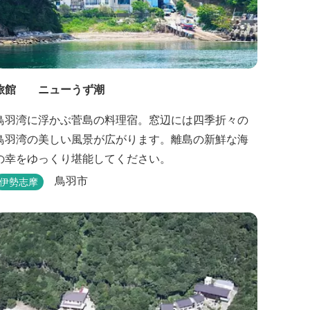
旅館 ニューうず潮
鳥羽湾に浮かぶ菅島の料理宿。窓辺には四季折々の
鳥羽湾の美しい風景が広がります。離島の新鮮な海
の幸をゆっくり堪能してください。
鳥羽市
伊勢志摩