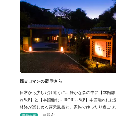
懐古ロマンの宿 季さら
日常から少しだけ遠くに… 静かな森の中に【本館離
れ5棟】と【本館離れ～IRORI～5棟】本館離れには
林浴が楽しめる露天風呂と、家族でゆったり過ごせ
る内湯がついています。お部屋に合わせた様々なプ
鳥羽市
伊勢志摩