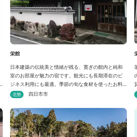
栄館
日本建築の伝統美と情緒が残る、寛ぎの館内と純和
室のお部屋が魅力の宿です。観光にも長期滞在のビ
ジネス利用にも最適。季節の旬な食材を使ったお料
理も楽しめます。
四日市市
北勢