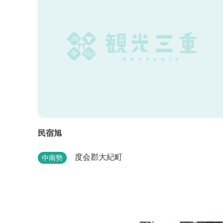
民宿旭
度会郡大紀町
中南勢