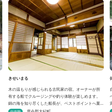
きせいまる
木の温もりが感じられる古民家の宿。オーナーが所
有する船でクルージングや釣り体験が楽しめます。
錦の海を知り尽くした船長が、ベストポイントへ案
ャ
内してくれます。
度会郡大紀町
中南勢