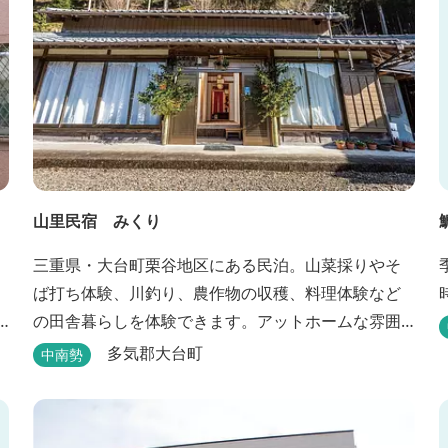
山里民宿 みくり
三重県・大台町栗谷地区にある民泊。山菜採りやそ
ば打ち体験、川釣り、農作物の収穫、料理体験など
の田舎暮らしを体験できます。アットホームな雰囲
気が大好評。 ビオトープや、五右衛門風呂も楽しめ
多気郡大台町
中南勢
ます。6月はホタル観賞が人気。 夜になると周囲は真
っ暗。都会には無い闇の中を飛び交うヒメホタル・
ヘイケボタルを観賞したり、星空を眺めたり・・・