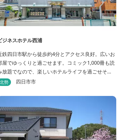
ビジネスホテル西浦
近鉄四日市駅から徒歩約4分とアクセス良好。広いお
部屋でゆっくりと過ごせます。コミック1,000冊も読
み放題でなので、楽しいホテルライフを過ごせそ
う。丁寧な接客も好評です。
四日市市
北勢