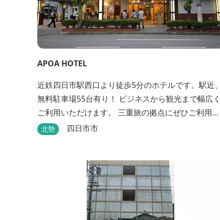
APOA HOTEL
近鉄四日市駅西口より徒歩5分のホテルです。駅近
無料駐車場55台有り！ ビジネスから観光まで幅広
ご利用いただけます。 三重旅の拠点にぜひご利用く
ださいませ♪
四日市市
北勢