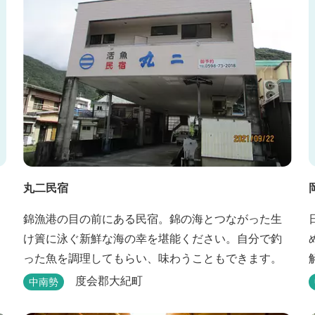
初夏の早朝には「アカショウビン」の美しい声を聞
く事ができた...
丸二民宿
錦漁港の目の前にある民宿。錦の海とつながった生
け簀に泳ぐ新鮮な海の幸を堪能ください。自分で釣
った魚を調理してもらい、味わうこともできます。
解
度会郡大紀町
中南勢