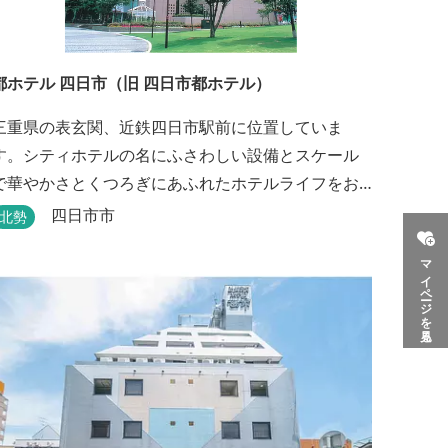
都ホテル 四日市（旧 四日市都ホテル）
三重県の表玄関、近鉄四日市駅前に位置していま
す。シティホテルの名にふさわしい設備とスケール
で華やかさとくつろぎにあふれたホテルライフをお
楽しみいただけます。四日市を中心とした観光、ビ
四日市市
北勢
ジネス、会議やゴルフ場などへの基点として便利に
マイページを見る
ご利用いただけます。