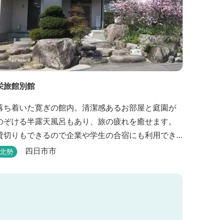
栄旅館別館
落ち着いた寛ぎの館内。清潔感あるお部屋と庭園が
のぞける半露天風呂もあり、旅の疲れを癒せます。
貸切りもできるので企業や学生の合宿にも利用でき
ます。
四日市市
北勢