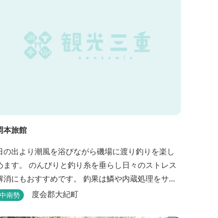
岡本旅館
日の出より潮風を浴びながら磯場に渡り釣りを楽し
めます。 のんびりと釣り糸を垂らし日々のストレス
消にもおすすめです。 釣果は鱗や内蔵処理をサー
ビスしております（数に限りあり）。 一風呂浴びて
度会郡大紀町
中南勢
さっぱりしてお帰りいただけます。 料金１名５５０