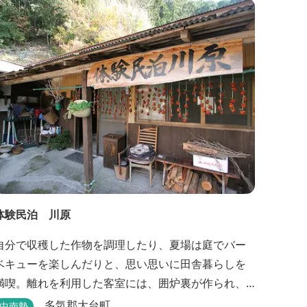
０円、弁当５００円
体験民泊 川原
自分で収穫した作物を調理したり、夏場は庭でバー
ベキューを楽しんだりと、思い思いに田舎暮らしを
満喫。離れを利用した客室には、囲炉裏が作られ、
薪でたく手作りの岩風呂が自慢。
多気郡大台町
中南勢