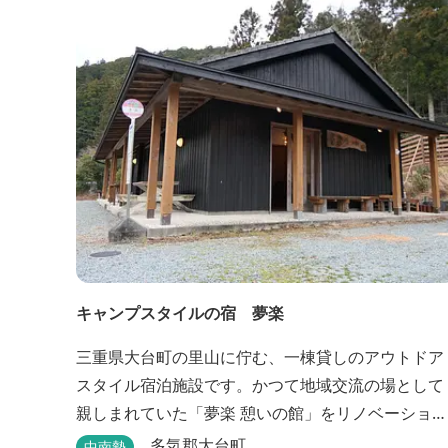
キャンプスタイルの宿 夢楽
三重県大台町の里山に佇む、一棟貸しのアウトドア
スタイル宿泊施設です。かつて地域交流の場として
親しまれていた「夢楽 憩いの館」をリノベーション
し、焚き火やBBQ、ペットとの滞在を楽しめる“キ
多気郡大台町
中南勢