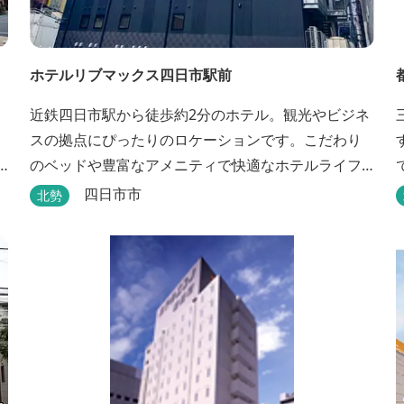
ホテルリブマックス四日市駅前
近鉄四日市駅から徒歩約2分のホテル。観光やビジネ
スの拠点にぴったりのロケーションです。こだわり
のベッドや豊富なアメニティで快適なホテルライフ
を過ごせます。
四日市市
北勢