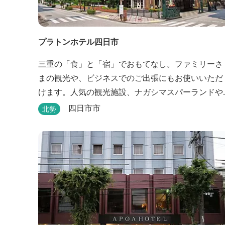
プラトンホテル四日市
三重の「食」と「宿」でおもてなし。ファミリーさ
まの観光や、ビジネスでのご出張にもお使いいただ
けます。人気の観光施設、ナガシマスパーランドや
鈴鹿サーキットをご利用の際にも便利です。 和食、
四日市市
北勢
イタリアン、中華と多彩な三重の味をどうぞお楽し
みください。近鉄四日市駅から徒歩３分と、公共交
通機関でのお越しにも大変便利です。