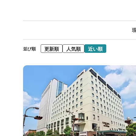
現
更新順
人気順
近い順
並び順