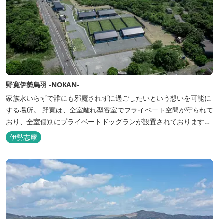
野寛伊勢鳥羽 -NOKAN-
家族水いらずで誰にも邪魔されずに過ごしたいという想いを可能に
する場所。 野寛は、全室離れ型客室でプライベート空間が守られて
おり、全室個別にプライベートドッグランが設置されております。
室内面積66㎡～115㎡、プライベートドッグラン面積140㎡～330㎡
伊勢志摩
を設置した広い作りで、 和モダンをコンセプトとした洗練されたデ
ザインのお部屋となります。 お部屋から望むプライベートドッグ
ラ...