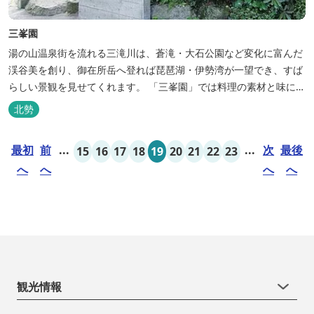
三峯園
湯の山温泉街を流れる三滝川は、蒼滝・大石公園など変化に富んだ
渓谷美を創り、御在所岳へ登れば琵琶湖・伊勢湾が一望でき、すば
らしい景観を見せてくれます。 「三峯園」では料理の素材と味にも
こだわり、お客様に四季の織り成す景観と、いい湯、いい味、めぐ
北勢
りあいをお届けいたします。
最初
前
...
...
次
最後
15
16
17
18
19
20
21
22
23
へ
へ
へ
へ
観光情報