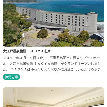
大江戸温泉物語 ＴＡＯＹＡ志摩
２０１９年４月１９日（金）、三重県鳥羽市に温泉リゾートホテ
ル 大江戸温泉物語 ＴＡＯＹＡ志摩 がグランドオープンしまし
た。 ＴＡＯＹＡはゆったりとたおやかにお過ごしいただけるホテル
を目指し、カキの産地の鳥羽市浦村町にオープンしました。 目の前
伊勢志摩
は太平洋に注ぐ伊勢湾の海の風景が広がり、後背は山に囲まれ、自
然豊かな環境で、正にゆったりとたおやかに時が流れています。
「インフィニティ風呂」と呼...