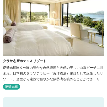
タラサ志摩ホテル＆リゾート
伊勢志摩国立公園の豊かな自然環境と天然の美しい白浜ビーチに囲
まれ、日本初のタラソテラピー（海洋療法）施設として誕生したリ
ゾート。全室から遠浅で穏やかな伊勢湾を眺めることができ、リラ
ックスした滞在をお楽しみいただけます。滞在中は、目の前の海か
伊勢志摩
らきれいな海水を引き込み、24時間以内に新鮮な状態で使用するタ
ラソテラピーや、季節の海の幸を楽しめるフレンチと日本料理が堪
能できます。