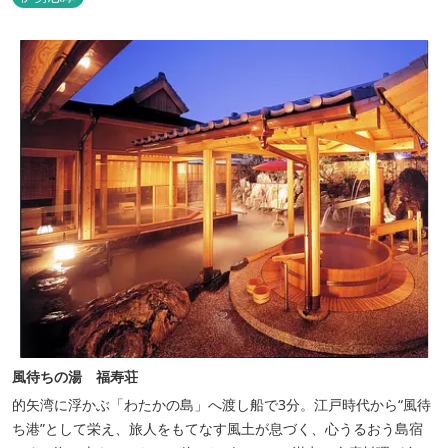
風待ちの湯 福寿荘
的矢湾に浮かぶ「わたかの島」へ渡し船で3分。江戸時代から“風待
ち港”として栄え、旅人をもてなす風土が息づく、心うるおう島宿