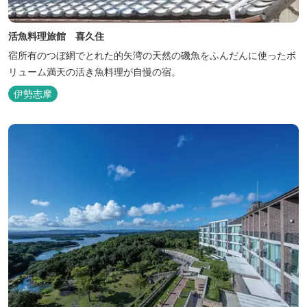
活魚料理旅館 喜久住
宿所有のつぼ網でとれた的矢湾の天然の磯魚をふんだんに使ったボ
リューム満天の活き魚料理が自慢の宿。
伊勢志摩