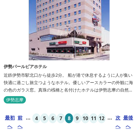
伊勢パールピアホテル
近鉄伊勢市駅北口から徒歩2分。 船が港で休息するように人が集い
快適に過ごし旅立つようなホテル。優しいアースカラーの外観に海
の色のガラス窓。真珠の桟橋と名付けたホテルは伊勢志摩の自然保
護への思いか省エネルギーへの工夫と設備を備えています。 和食・
伊勢志摩
イタリアンレストランがございます。 また、宿泊のお客様は途中出
入り自由立体駐車場を無料でお使いいただけます。
最初
前
...
...
次
最後
4
5
6
7
8
9
10
11
12
へ
へ
へ
へ