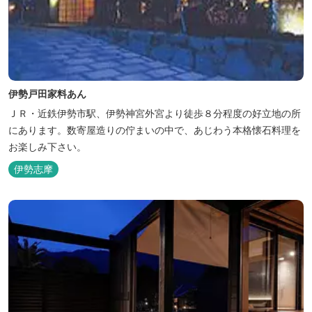
伊勢戸田家料あん
ＪＲ・近鉄伊勢市駅、伊勢神宮外宮より徒歩８分程度の好立地の所
にあります。数寄屋造りの佇まいの中で、あじわう本格懐石料理を
お楽しみ下さい。
伊勢志摩