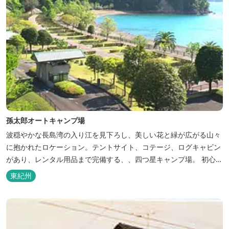
孫太郎オートキャンプ場
波穏やかな長島湾の入り江を見下ろし、美しい花と緑が広がる山々
に抱かれたロケーション。テントサイト、コテージ、ログキャビン
があり、レンタル用品まで完備する、、四つ星キャンプ場。 初心者
の方にも安心の施設と管理体制を整えています。目の前に広がる海
東紀州
で、釣り、磯遊び、シーカヤックなど、様々な遊びが楽しめます。