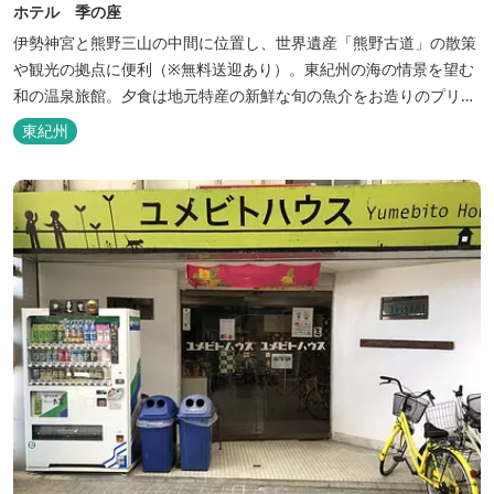
ホテル 季の座
伊勢神宮と熊野三山の中間に位置し、世界遺産「熊野古道」の散策
や観光の拠点に便利（※無料送迎あり）。東紀州の海の情景を望む
和の温泉旅館。夕食は地元特産の新鮮な旬の魚介をお造りのプリフ
ィックが人気の会席料理で。お好みの干物を炭火焼で楽しむ朝食バ
東紀州
イキングが好評です。お仲間同士、そしてご家族で、さまざまな寛
ぎの時間をお楽しみください。 「きほく千年温泉」を自家源泉とし
た温泉大浴場棟には男女別に内湯...