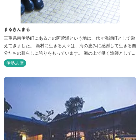
まるきんまる
三重県南伊勢町にあるこの阿曽浦という地は、代々漁師町として栄
えてきました。 漁村に生きる人々は、海の恵みに感謝して生きる自
分たちの暮らしに誇りをもっています。 海の上で働く漁師として、
自然とのかかわりを次世代につなぐ役割を果たすためにゲストハウ
伊勢志摩
スを始めました。 当ゲストハウスは一棟貸しです。 二階建ての一
軒家とウッドデッキ、 屋外リビングでゆったり過ごしていただけま
す。