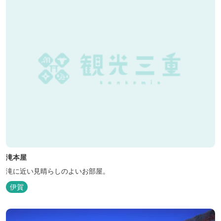
滝本屋
滝に近い見晴らしのよいお部屋。
伊賀