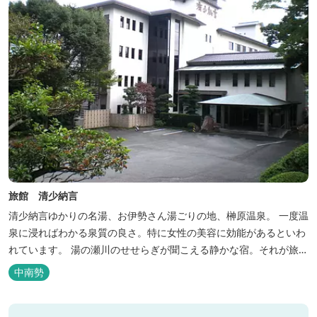
旅館 清少納言
清少納言ゆかりの名湯、お伊勢さん湯ごりの地、榊原温泉。 一度温
泉に浸ればわかる泉質の良さ。特に女性の美容に効能があるといわ
れています。 湯の瀬川のせせらぎが聞こえる静かな宿。それが旅
館 清少納言です。柔らかく滑らかな安らぎの湯や旬の味、心のこ
中南勢
もったおもてなしを心掛けております。 日頃の喧騒から離れ、平安
の才女清少納言もお墨付きの名湯を是非実感してください。