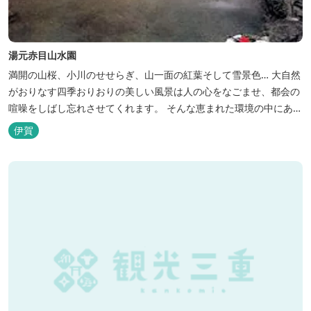
湯元赤目山水園
満開の山桜、小川のせせらぎ、山一面の紅葉そして雪景色… 大自然
がおりなす四季おりおりの美しい風景は人の心をなごませ、都会の
喧噪をしばし忘れさせてくれます。 そんな恵まれた環境の中にあ
る、純和風造りの閑静なたたずまい …それが赤目山水園です。 ま
伊賀
た、赤目山水園の園内からこんこんと湧き出る天然温泉「赤目温泉
山の湯」は、肌にやさしい美人と健康の湯として大勢のお客様に喜
んでいただいておりま...