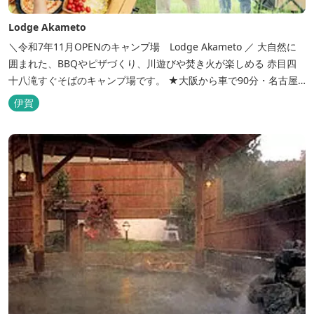
Lodge Akameto
＼令和7年11月OPENのキャンプ場 Lodge Akameto ／ 大自然に
囲まれた、BBQやピザづくり、川遊びや焚き火が楽しめる 赤目四
十八滝すぐそばのキャンプ場です。 ★大阪から車で90分・名古屋
から120分の好アクセス！ ★専用テラス付きバンガローでは、BBQ
伊賀
をしながら子どもが川遊びをしているのが見れる！ ★Wi-Fiがつな
がります！ ★日帰りBBQや大人数での研修も...