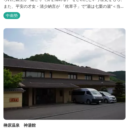
また、平安の才女・清少納言が 「枕草子」で”湯は七栗の湯”＜当時
の呼び名＞と称えており、 出雲の神を温泉の守り神として祀ってい
中南勢
ることもあって、恋の和歌も多く残っています。 このように、宮中
や神宮にゆかりも深く、つるつるスベスベの肌ざわりの良い泉質は
心身の癒し...
榊原温泉 神湯館