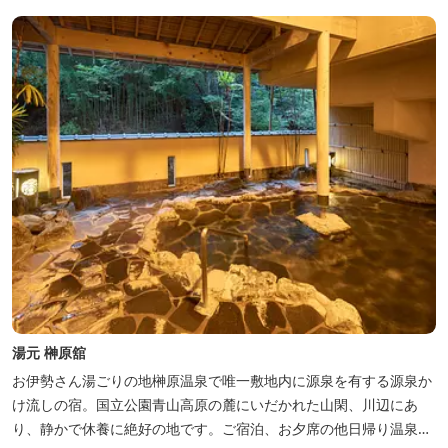
地元のスギ材を用いた大浴場は、泡風呂を備えた「上忍の湯」、打
たせ湯を備えた「くのいちの...
湯元 榊原舘
お伊勢さん湯ごりの地榊原温泉で唯一敷地内に源泉を有する源泉か
け流しの宿。国立公園青山高原の麓にいだかれた山閑、川辺にあ
り、静かで休養に絶好の地です。ご宿泊、お夕席の他日帰り温泉も