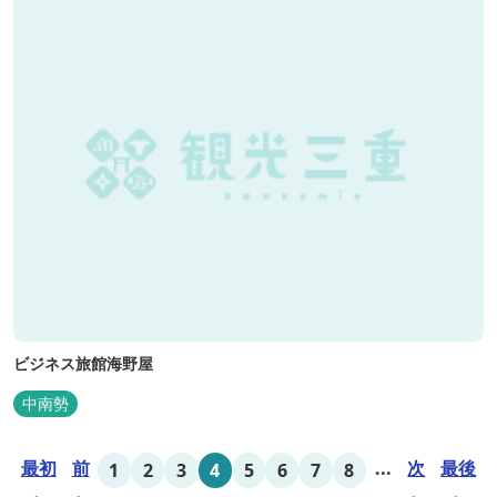
ビジネス旅館海野屋
中南勢
最初
前
...
次
最後
1
2
3
4
5
6
7
8