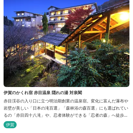
伊賀のかくれ宿 赤目温泉 隠れの湯 対泉閣
赤目渓谷の入り口に立つ明治期創業の温泉宿。変化に富んだ瀑布や
岩壁が美しい「日本の滝百選」「森林浴の森百選」にも選ばれてい
るの「赤目四十八滝」や、忍者体験ができる「忍者の森」へ徒歩５
分と観光にも好立地です。 地下１０００メートルから湧くアルカリ
伊賀
性単純温泉はしっとり滑らかな肌触りで美肌効果も期待できます。