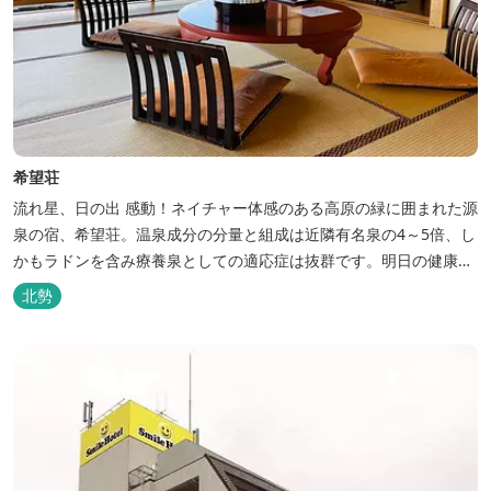
希望荘
流れ星、日の出 感動！ネイチャー体感のある高原の緑に囲まれた源
泉の宿、希望荘。温泉成分の分量と組成は近隣有名泉の4～5倍、し
かもラドンを含み療養泉としての適応症は抜群です。明日の健康
に、ご宿泊はもちろん日帰り入浴もお気軽にお立ち寄り下さい。 熱
北勢
気浴ラドンの泉も新たにオープン！ぜひご利用ください。