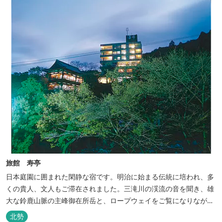
旅館 寿亭
日本庭園に囲まれた閑静な宿です。明治に始まる伝統に培われ、多
くの貴人、文人もご滞在されました。三滝川の渓流の音を聞き、雄
大な鈴鹿山脈の主峰御在所岳と、ロープウェイをご覧になりながら
お入りいただく露天風呂は気持ちがいいです。 また、庭園にある昭
北勢