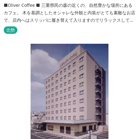
■Oliver Coffee ■ 三重県民の森の近くの、自然豊かな場所にある
カフェ。 木を基調としたオシャレな外観と内装がとても素敵なお店
で、店内へはスリッパに履き替えて入りますのでリラックスして食
事を楽しめます。 席は店内にテーブル席や円卓、外のテラス席など
北勢
があり、お子様連れでも入りやすく居心地がいいカフェです。 森の
静かな雰囲気の中で、ゆっくり過ごすことができます。