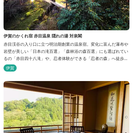
伊賀のかくれ宿 赤目温泉 隠れの湯 対泉閣
赤目渓谷の入り口に立つ明治期創業の温泉宿。変化に富んだ瀑布や
岩壁が美しい「日本の滝百選」「森林浴の森百選」にも選ばれてい
るの「赤目四十八滝」や、忍者体験ができる「忍者の森」へ徒歩５
分と観光にも好立地です。 地下１０００メートルから湧くアルカリ
伊賀
性単純温泉はしっとり滑らかな肌触りで美肌効果も期待できます。
地元のスギ材を用いた大浴場は、泡風呂を備えた「上忍の湯」、打
たせ湯を備えた「くのいちの...