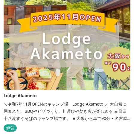
Lodge Akameto
＼令和7年11月OPENのキャンプ場 Lodge Akameto ／ 大自然に
囲まれた、BBQやピザづくり、川遊びや焚き火が楽しめる 赤目四
十八滝すぐそばのキャンプ場です。 ★大阪から車で90分・名古屋
から120分の好アクセス！ ★専用テラス付きバンガローでは、BBQ
伊賀
をしながら子どもが川遊びをしているのが見れる！ ★Wi-Fiがつな