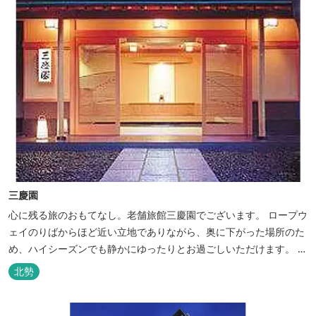
三慶園
心に残る旅のおもてなし。老舗旅館三慶園でございます。 ロープウ
ェイのりばからほど近い立地でありながら、奥に下がった場所のた
め、ハイシーズンでも静かにゆったりとお過ごしいただけます。 自
慢の大浴場からは、雄大な御在所岳を背に、御在所ロープウェイが
北勢
望めます。季節ごとに表情を変える湯の山の自然と対話しながら至
極のひとときをどうぞ。