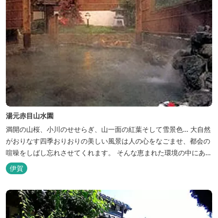
湯元赤目山水園
満開の山桜、小川のせせらぎ、山一面の紅葉そして雪景色… 大自然
がおりなす四季おりおりの美しい風景は人の心をなごませ、都会の
喧噪をしばし忘れさせてくれます。 そんな恵まれた環境の中にあ
る、純和風造りの閑静なたたずまい …それが赤目山水園です。 ま
伊賀
た、赤目山水園の園内からこんこんと湧き出る天然温泉「赤目温泉
山の湯」は、肌にやさしい美人と健康の湯として大勢のお客様に喜
んでいただいておりま...