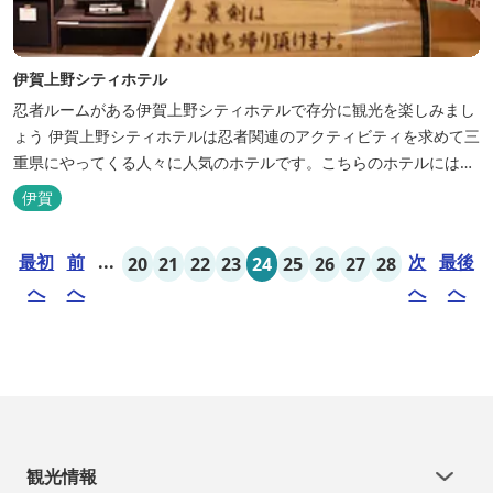
伊賀上野シティホテル
忍者ルームがある伊賀上野シティホテルで存分に観光を楽しみまし
ょう 伊賀上野シティホテルは忍者関連のアクティビティを求めて三
重県にやってくる人々に人気のホテルです。こちらのホテルには、
忍者の内装が施された部屋がいくつかあります。壁紙からトイレッ
伊賀
トペーパーに至るまで、忍者に関連したデザインモチーフがあしら
われています。 伊賀上野城や伊賀流忍者博物館から徒歩わずか10
最初
前
...
次
最後
20
21
22
23
24
25
26
27
28
分の位置にあるこのホテ...
へ
へ
へ
へ
観光情報