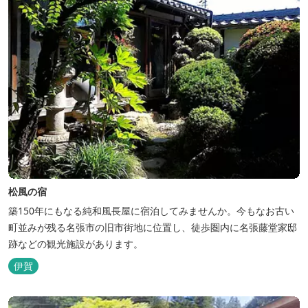
松風の宿
築150年にもなる純和風長屋に宿泊してみませんか。今もなお古い
町並みが残る名張市の旧市街地に位置し、徒歩圏内に名張藤堂家邸
跡などの観光施設があります。
伊賀