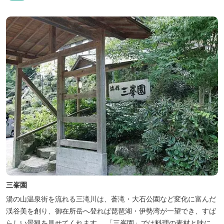
和初期の離れの客間を改装した貸切風呂（６タイプ）はレトロクラ
シカルな雰囲気でみなさまに好評をいただいております。夕食は部
屋食の為、お子様連れやカッ...
三峯園
湯の山温泉街を流れる三滝川は、蒼滝・大石公園など変化に富んだ
渓谷美を創り、御在所岳へ登れば琵琶湖・伊勢湾が一望でき、すば
らしい景観を見せてくれます。 「三峯園」では料理の素材と味にも