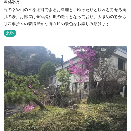
金花水月
海の幸や山の幸を堪能できるお料理と、ゆったりと疲れを癒せる美
肌の湯。お部屋は全室純和風の造りとなっており、大きめの窓から
は四季折々の表情豊かな御在所の景色をお楽しみ頂けます。
北勢