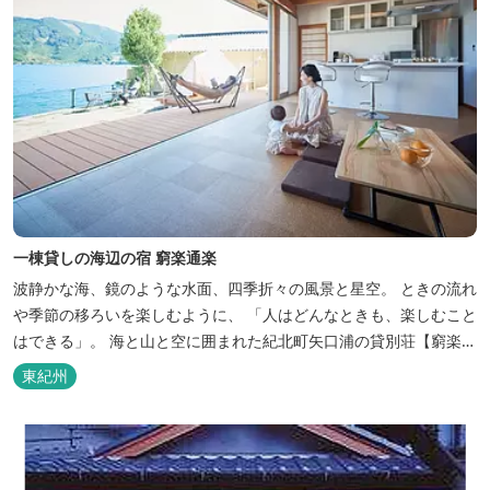
一棟貸しの海辺の宿 窮楽通楽
波静かな海、鏡のような水面、四季折々の風景と星空。 ときの流れ
や季節の移ろいを楽しむように、 「人はどんなときも、楽しむこと
はできる」。 海と山と空に囲まれた紀北町矢口浦の貸別荘【窮楽通
楽】。 中国古典『荘子』の一節「窮亦楽、通亦楽」から名づけまし
東紀州
た。 いつでも気軽にご利用ください。