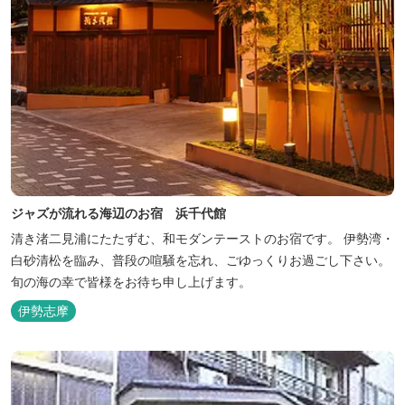
ジャズが流れる海辺のお宿 浜千代館
清き渚二見浦にたたずむ、和モダンテーストのお宿です。 伊勢湾・
白砂清松を臨み、普段の喧騒を忘れ、ごゆっくりお過ごし下さい。
旬の海の幸で皆様をお待ち申し上げます。
伊勢志摩