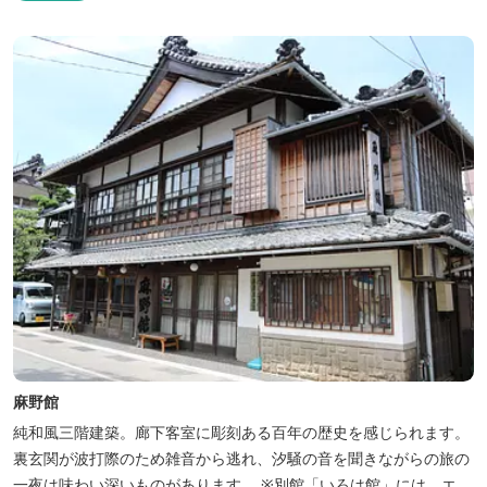
つのお風呂のうち、五つをご宿泊者様無料の貸切風呂としてご利用
が可能です。
麻野館
純和風三階建築。廊下客室に彫刻ある百年の歴史を感じられます。
裏玄関が波打際のため雑音から逃れ、汐騒の音を聞きながらの旅の
一夜は味わい深いものがあります。 ※別館「いろは館」には、エイ