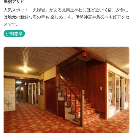
民宿アサヒ
人気スポット「夫婦岩」がある見興玉神社にほど近い民宿。夕食に
は地元の新鮮な海の幸も 楽しめます。伊勢神宮や鳥羽へも好アクセ
スです。
伊勢志摩