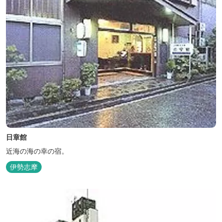
日章館
近海の海の幸の宿。
伊勢志摩