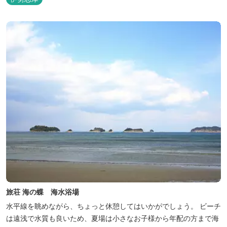
らではの「ひと手間」のおもてなし。 「居・食・充」を満たし、皆
様の伊勢路の旅に寄り添う宿となれるよう、心を月してお待ちし
て...
旅荘 海の蝶 海水浴場
水平線を眺めながら、ちょっと休憩してはいかがでしょう。 ビーチ
は遠浅で水質も良いため、夏場は小さなお子様から年配の方まで海