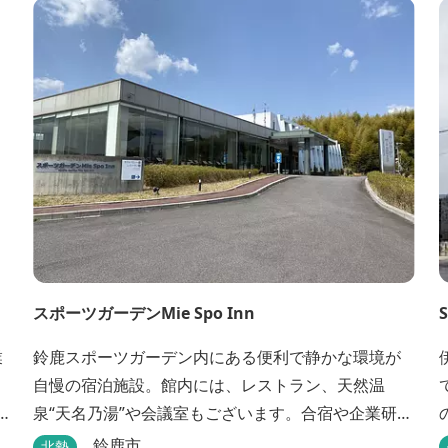
スポーツガーデンMie Spo Inn
S
業
鈴鹿スポーツガーデン内にある便利で静かな環境が
自慢の宿泊施設。館内には、レストラン、天然温
泉“天名乃湯”や会議室もございます。合宿や企業研修
にも最適で、様々な用途に合わせてご利用頂けま
鈴鹿市
北勢