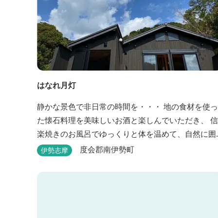
はなれ月灯
静かな景色で非日常の時間を・・・ 地の食材を使っ
た懐石料理を美味しいお酒と楽しんでいただき、 信
楽焼きのお風呂でゆっくりと体を温めて、自然に囲
まれながら日頃の疲れを癒してください。
度会郡南伊勢町
伊勢志摩