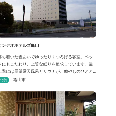
カンデオホテルズ亀山
落ち着いた色あいでゆったりくつろげる客室。ベッ
ドにもこだわり、上質な眠りを追求しています。最
上階には展望露天風呂とサウナが。癒やしのひとと
きをお過ごしください。
亀山市
北勢