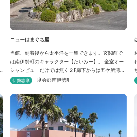
ニューはまぐち屋
当館、到着後から太平洋を一望できます。玄関前で
は南伊勢町のキャラクター【たいみー】。 全室オー
シャンビューだけでは無く２F廊下からは五ケ所湾、
礫浦を一望でき船は勿論の事、養殖筏や釣り堀筏な
度会郡南伊勢町
伊勢志摩
どみる事ができます。 当館一押しのお部屋【大島】
からは太平洋を一望。マグロの養殖筏、夜には漁師
さん達の船の光がみえ対岸には田曽浦の町の光が綺
麗に見えます。