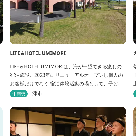
LIFE＆HOTEL UMIMORI
LIFE＆HOTEL UMIMORIは、海が一望できる癒しの
宿泊施設。2023年にリニューアルオープンし個人の
お客様だけでなく 宿泊体験活動の場として、子ども
や青少年から大人の方まで、どなたでもご利用いた
津市
中南勢
だけます。 ヨットやボート・カヤックをはじめとす
るマリンアクティビティや併設する海の乗馬倶楽部
エルカバージョでの乗馬体験が可能！ 小中学生や団
体様向けに海の自然体験教室も開催しています...