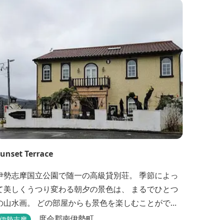
unset Terrace
伊勢志摩国立公園で随一の高級貸別荘。 季節によっ
て美しくうつり変わる朝夕の景色は、 まるでひとつ
の山水画。 どの部屋からも景色を楽しむことができ
ます。 大切な友人や家族と、最高のひとときを。 1
度会郡南伊勢町
伊勢志摩