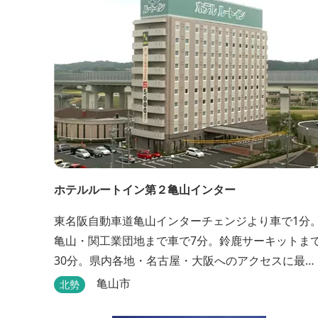
ホテルルートイン第２亀山インター
東名阪自動車道亀山インターチェンジより車で1分
亀山・関工業団地まで車で7分。鈴鹿サーキットま
30分。県内各地・名古屋・大阪へのアクセスに最
適。大浴場・無料駐車場完備。
亀山市
北勢