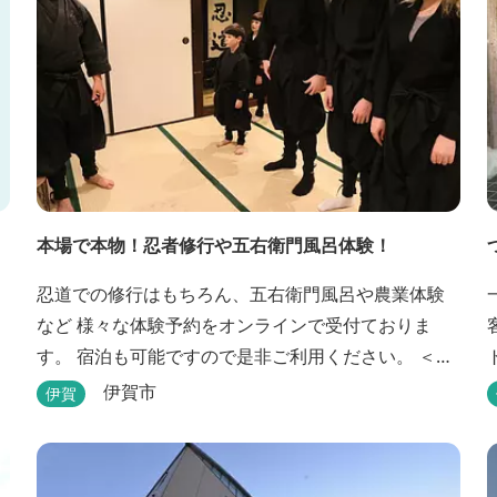
本場で本物！忍者修行や五右衛門風呂体験！
忍道での修行はもちろん、五右衛門風呂や農業体験
など 様々な体験予約をオンラインで受付ておりま
す。 宿泊も可能ですので是非ご利用ください。 ＜体
験プログラム＞ ①石川五右衛門を知り楽しもう！
伊賀市
伊賀
②忍者をめざそう！（入門・初級編） ③忍者の基
礎体力づくり！農業体験！ ④忍者の里山散策と忍者
修行を楽しもう！（山中で忍道修行）