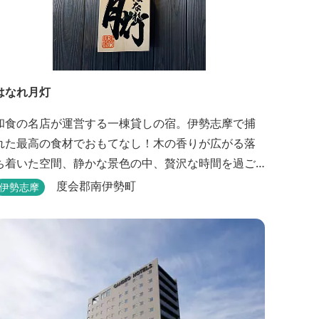
はなれ月灯
和食の名店が運営する一棟貸しの宿。伊勢志摩で捕
れた最高の食材でおもてなし！木の香りが広がる落
ち着いた空間、静かな景色の中、贅沢な時間を過ご
せます。
度会郡南伊勢町
伊勢志摩