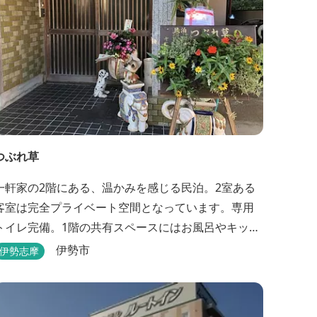
つぶれ草
一軒家の2階にある、温かみを感じる民泊。2室ある
客室は完全プライベート空間となっています。専用
トイレ完備。1階の共有スペースにはお風呂やキッチ
ンもあります。
伊勢市
伊勢志摩