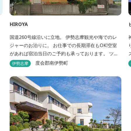
HIROYA
国道260号線沿いに立地。 伊勢志摩観光や海でのレ
ジャーのお泊りに。 お仕事での長期滞在もOK!空室
があれば宿泊当日のご予約も承っております。 ツー
リングのバイカーさんもお気軽にお立ち寄りくださ
度会郡南伊勢町
伊勢志摩
い。