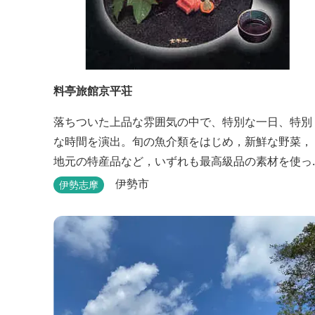
料亭旅館京平荘
落ちついた上品な雰囲気の中で、特別な一日、特別
な時間を演出。旬の魚介類をはじめ，新鮮な野菜，
地元の特産品など，いずれも最高級品の素材を使っ
た懐石料理が一品出しで味わえます。昼食・夕食・
伊勢市
伊勢志摩
宿泊ができます。