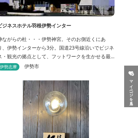
ビジネスホテル羽根伊勢インター
神ながらの杜・・・伊勢神宮。そのお側近くにあ
り、伊勢インターから3分。国道23号線沿いでビジネ
ス・観光の拠点として、フットワークを生かせる最
適なホテルです。
伊勢市
伊勢志摩
マイページを見る