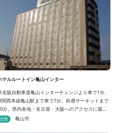
ホテルルートイン亀山インター
東名阪自動車道亀山インターチェンジより車で1分。
JR関西本線亀山駅まで車で7分。鈴鹿サーキットまで
30分。県内各地・名古屋・大阪へのアクセスに最
適。全室インターネット回線・人工温泉大浴場・無
亀山市
北勢
料平面駐車場89台完備。