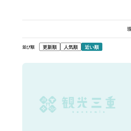
現
更新順
人気順
近い順
並び順