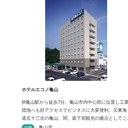
ホテルエコノ亀山
JR亀山駅から徒歩7分。亀山市内中心部に位置し工
団地へも好アクセスでビジネスに大変便利、又東海
道五十三次の亀山、関、坂下宿観光の拠点としてご
利用いただけます。無料朝食（セルフサービス）、
亀山市
北勢