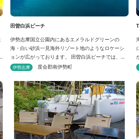
田曽白浜ビーチ
T
は
伊勢志摩国立公園内にあるエメラルドグリーンの
海・白い砂浜一見海外リゾート地のようなロケーシ
ョンが広がっております。 田曽白浜ビーチでは、オ
シャレなcafeでT-BONEステーキが食べられる。 又、
度会郡南伊勢町
伊勢志摩
w
海を見ながら黄昏るのもよし、アクティブにマリン
い。 ウッド
アクティビティ・スカイダイビング・ヘリコプター
クルージングを体験することもできます。 是非、田
曽白浜にございます施設紹介のVTRをご参照く...
る