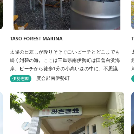
TASO FOREST MARINA
太陽の日差しが降りそそぐ白いビーチとどこまでも
続く紺碧の海。ここは三重県南伊勢町は田曽白浜海
岸。ビーチから徒歩1分の小高い森の中に、不思議な
波止場があります。やさしい木陰に停泊するのは3艇
度会郡南伊勢町
伊勢志摩
のヨット。日本初の森のマリーナです。 航海の気分
高まるインテリアは見た目からは想像できないほど
広く、くつろぎの空間。夏場でもエアコン完備で快
適にお過ごしいただけます。甲板の上に寝転んで夜
空を見上げれば...