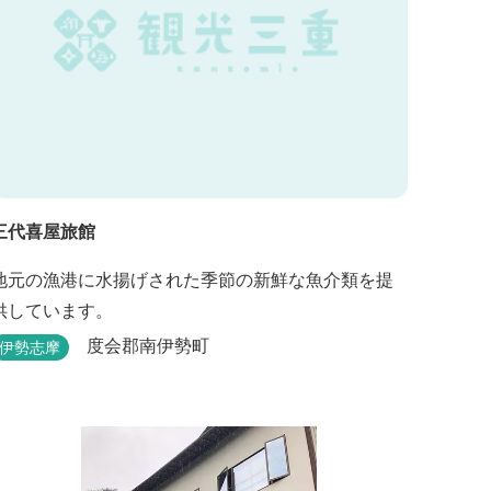
三代喜屋旅館
地元の漁港に水揚げされた季節の新鮮な魚介類を提
供しています。
度会郡南伊勢町
伊勢志摩