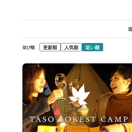
現
更新順
人気順
近い順
並び順