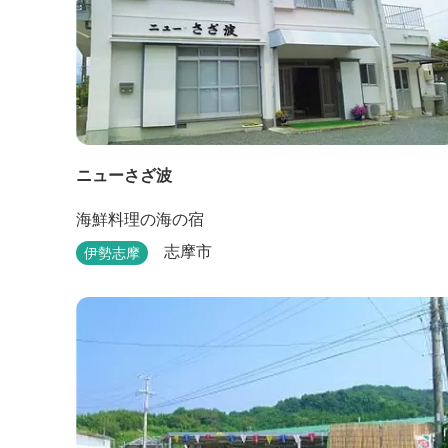
ニューさざ波
海鮮料理の海の宿
志摩市
伊勢志摩