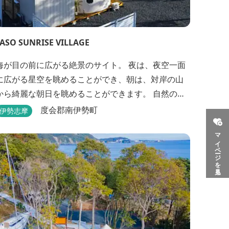
ASO SUNRISE VILLAGE
海が目の前に広がる絶景のサイト。 夜は、夜空一面
に広がる星空を眺めることができ、朝は、対岸の山
から綺麗な朝日を眺めることができます。 自然の恵
みに触れながら贅沢なひとときをお過ごしくださ
度会郡南伊勢町
伊勢志摩
テラスでのバーベキューを楽しむことも
マイページを見る
でき、BBQ初心者でも安心のガスBBQ台をご用意し
ております。 また、海岸を散策しながら海風を感じ
るのもよし、インスタントハウス内でリラックスす
...