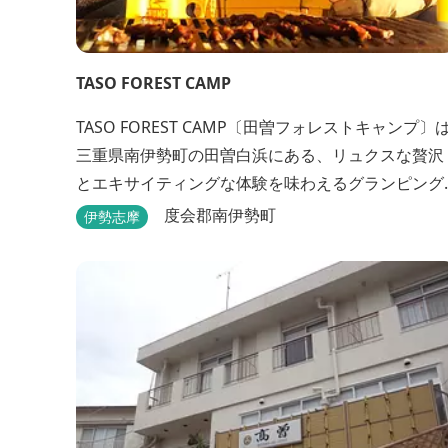
TASO FOREST CAMP
TASO FOREST CAMP〔田曽フォレストキャンプ〕
三重県南伊勢町の田曽白浜にある、リュクスな贅沢
とエキサイティングな体験を味わえるグランピング
施設です。 紹介VTR ↓↓↓↓↓↓↓↓
度会郡南伊勢町
伊勢志摩
https://www.youtube.com/watch?v=jpF0wPRjqS