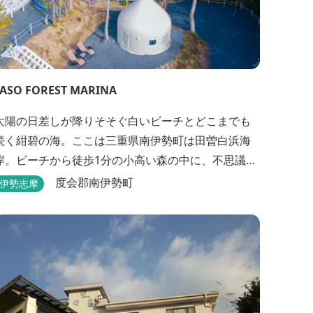
TASO FOREST MARINA
太陽の日差しが降りそそぐ白いビーチとどこまでも
続く紺碧の海。ここは三重県南伊勢町は田曽白浜海
岸。ビーチから徒歩1分の小高い森の中に、不思議な
波止場があります。やさしい木陰に停泊するのは3艇
度会郡南伊勢町
伊勢志摩
のヨット。日本初の森のマリーナです。 航海の気分
高まるインテリアは見た目からは想像できないほど
広く、くつろぎの空間。夏場でもエアコン完備で快
適にお過ごしいただけます。甲板の上に寝転んで夜
空を見上げれば...