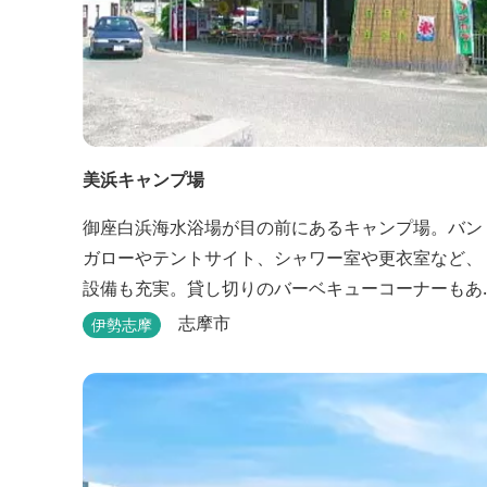
美浜キャンプ場
御座白浜海水浴場が目の前にあるキャンプ場。バン
ガローやテントサイト、シャワー室や更衣室など、
設備も充実。貸し切りのバーベキューコーナーもあ
るので、ファミリーやグループで気軽に楽しむこと
志摩市
伊勢志摩
ができます。