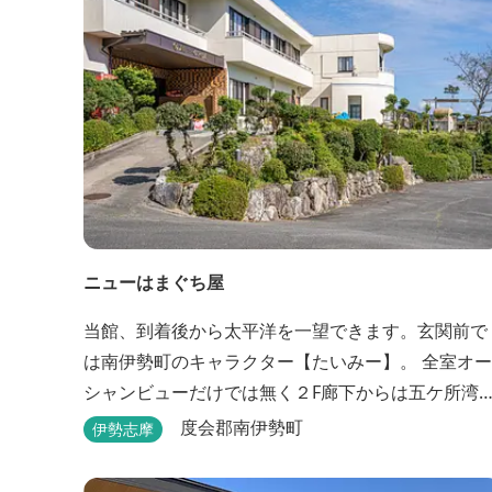
ニューはまぐち屋
当館、到着後から太平洋を一望できます。玄関前で
は南伊勢町のキャラクター【たいみー】。 全室オー
シャンビューだけでは無く２F廊下からは五ケ所湾
礫浦を一望でき船は勿論の事、養殖筏や釣り堀筏な
度会郡南伊勢町
伊勢志摩
どみる事ができます。 当館一押しのお部屋【大島】
からは太平洋を一望。マグロの養殖筏、夜には漁師