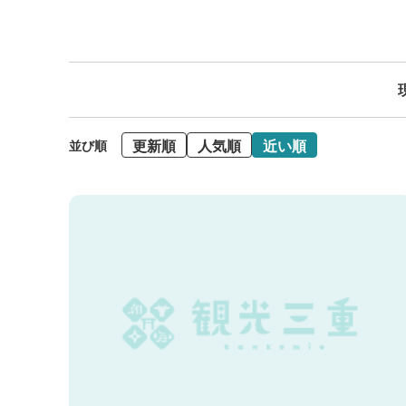
更新順
人気順
近い順
並び順