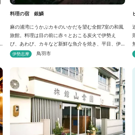
料理の宿 銀鱗
麻の浦湾にうかぶカキのいかだを望む全館7室の和風
旅館。料理は目の前に赤々とおこる炭火で伊勢え
び、あわび、カキなど新鮮な魚介を焼き、平目、伊
勢えび、サザエなどの舟盛り、煮物、揚げ物などの
鳥羽市
伊勢志摩
懐石料理。