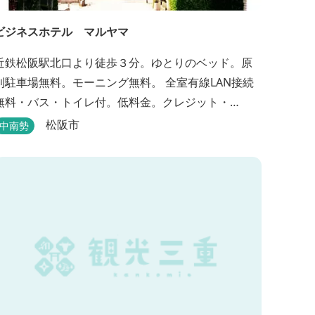
ビジネスホテル マルヤマ
近鉄松阪駅北口より徒歩３分。ゆとりのベッド。原
則駐車場無料。モーニング無料。 全室有線LAN接続
無料・バス・トイレ付。低料金。クレジット・
PayPay支払い可。
松阪市
中南勢