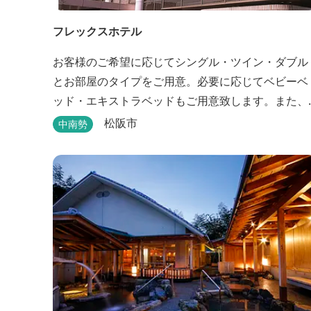
フレックスホテル
お客様のご希望に応じてシングル・ツイン・ダブル
とお部屋のタイプをご用意。必要に応じてベビーベ
ッド・エキストラベッドもご用意致します。また、
館内には松阪牛を使った洋食・和食のレストランと
松阪市
中南勢
喫茶があります。伊勢神宮参拝や、伊勢志摩、東紀
州への観光の拠点にご利用ください。