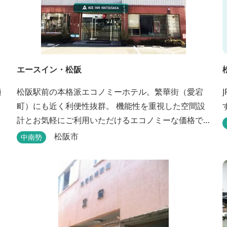
エースイン・松阪
適
松阪駅前の本格派エコノミーホテル。繁華街（愛宕
町）にも近く利便性抜群。 機能性を重視した空間設
計とお気軽にご利用いただけるエコノミーな価格で
長期滞在に最適。喫煙・禁煙ルームもご指定いただ
松阪市
中南勢
けます。 無料サービス ・３０種類以上の和洋朝食ビ
ュッフェ（6:30～9:30） ・アルコールも無料のウェ
ルカムドリンクサービス（18:00～20:00）