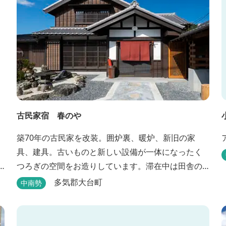
古民家宿 春のや
築70年の古民家を改装。囲炉裏、暖炉、新旧の家
具、建具。古いものと新しい設備が一体になったく
つろぎの空間をお造りしています。滞在中は田舎の
のんびりした時間、再生古民家の快適さをお楽しみ
多気郡大台町
中南勢
ください。 【時間】 《 チェックイン 》 15：00～
20：00の間にお願いいたします。 《 チェックアウト
》 10：00まで 【御利用料金】 一日一組様１棟貸し