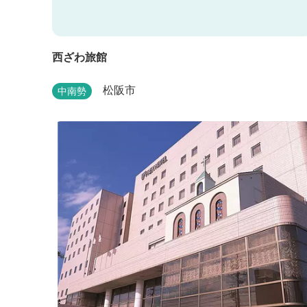
西ざわ旅館
松阪市
中南勢