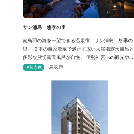
サン浦島 悠季の里
南鳥羽の海を一望できる温泉宿、サン浦島 悠季の
里。 ２本の自家源泉で満たす広い大浴場露天風呂と
多彩な貸切露天風呂が自慢。 伊勢神宮への観光や、
水族館、志摩スペイン村など、伊勢志摩の温泉旅行
鳥羽市
伊勢志摩
に お料理は伊勢志摩ならではの味覚が四季折々の旅
を彩ります。 ～大浴場「まろびね庵」～ 敷地内よ
り湧出する二つの源泉「珠光の湯」「和みの湯」が
至福の癒しへとお誘い致します。 すがす...