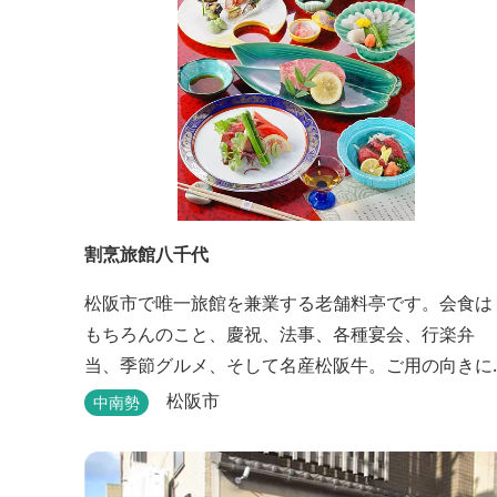
割烹旅館八千代
松阪市で唯一旅館を兼業する老舗料亭です。会食は
もちろんのこと、慶祝、法事、各種宴会、行楽弁
当、季節グルメ、そして名産松阪牛。ご用の向きに
応じて各種お料理提供いたします。また、宿泊のご
松阪市
中南勢
用もたまわります。 国登録有形文化財に選ばれた純
木造建築で昔風情をお楽しみください。