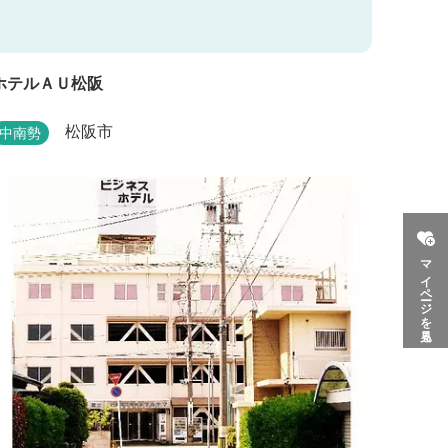
ホテルＡＵ松阪
松阪市
中南勢
マイページを見る