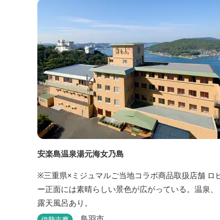
憩所、炊事場、水洗トイレ、毛布（有料）、駐車場
（宿泊の場合は無料、デイ利用の場合は有料）完備
しています。
安楽島温泉湯元海女乃島
※三重県×ミジュマルご当地コラボ商品取扱店舗 ロビ
ー正面には素晴らしい景色が広がっている。温泉、
露天風呂あり。
鳥羽市
伊勢志摩