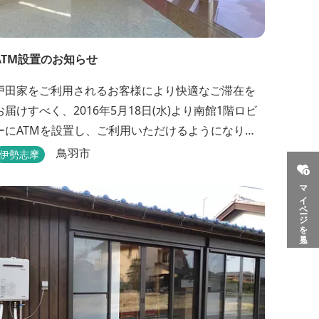
ATM設置のお知らせ
戸田家をご利用されるお客様により快適なご滞在を
お届けすべく、2016年5月18日(水)より南館1階ロビ
ーにATMを設置し、ご利用いただけるようになりま
。 〇場所：南館1階ロビー For better
鳥羽市
伊勢志摩
onvenience, ATM Machine which includes cash
マイページを見る
ispenser will be available at Todaya Hotel’s 1...