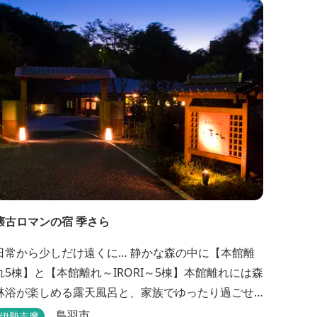
年リニューアルした過ごしやすいお部屋で、親子3世
代で楽しめるお部屋になっております。 全室オーシ
ャンビューで雄大な鳥羽湾を一望でき、日頃の疲...
懐古ロマンの宿 季さら
日常から少しだけ遠くに… 静かな森の中に【本館離
れ5棟】と【本館離れ～IRORI～5棟】本館離れには森
林浴が楽しめる露天風呂と、家族でゆったり過ごせ
る内湯がついています。お部屋に合わせた様々なプ
鳥羽市
伊勢志摩