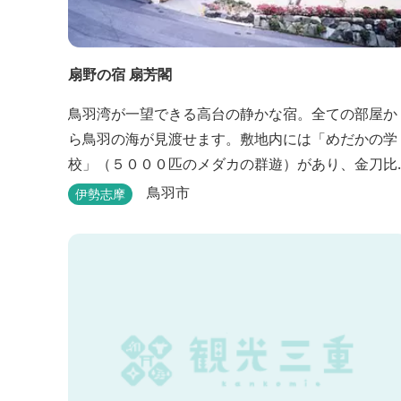
扇野の宿 扇芳閣
鳥羽湾が一望できる高台の静かな宿。全ての部屋か
ら鳥羽の海が見渡せます。敷地内には「めだかの学
校」（５０００匹のメダカの群遊）があり、金刀比
羅宮への散策道には梅や桜など四季折々の花が咲き
鳥羽市
伊勢志摩
誇り、ここ扇野ならではの懐かしい風景と感動に出
会うことが出来ます。 扇野温泉”初蕾の湯”では、水
琴窟の音に耳をすませてみてください。ユニバーサ
ルルーム、露天風呂付客室もあります。