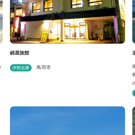
錦屋旅館
る
鳥羽市
伊勢志摩