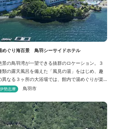
湯めぐり海百景 鳥羽シーサイドホテル
絶景の鳥羽湾が一望できる抜群のロケーション。３
種類の露天風呂を備えた「風見の湯」をはじめ、趣
の異なる３ヶ所の大浴場では、館内で湯めぐりが楽
しめます。また、露天風呂付客室や貸切家族風呂
鳥羽市
伊勢志摩
（有料）、足湯に湯上がり処などもございますの
で、湯浴みの一日をお過ごしいただけます。 お料
理についても、「詩季バイキング」はオープンキッ
チンで出来立て料理を舌だけではなく目や耳でも楽
しめます、また海の幸を...