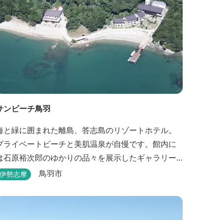
サンビーチ鳥羽
海と緑に囲まれた離島、答志島のリゾートホテル。
プライベートビーチと美肌温泉が自慢です。館内に
は石原裕次郎のゆかりの品々を展示したギャラリー
もあります。
鳥羽市
伊勢志摩