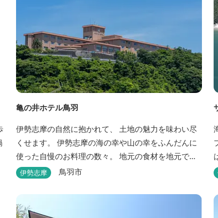
亀の井ホテル鳥羽
歩
伊勢志摩の自然に抱かれて、 土地の魅力を味わい尽
鍋
くせます。 伊勢志摩の海の幸や山の幸をふんだんに
使った自慢のお料理の数々。 地元の食材を地元で味
わうのは、 旅の醍醐味のひとつです。 鳥羽湾の潮風
鳥羽市
伊勢志摩
を感じる露天風呂や 広々としたテラス付きのお部
屋。 行き交うフェリーをのんびり眺めて、 日常をち
ょっと忘れるひと時をお過ごしください。