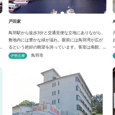
戸田家
鳥羽駅から徒歩3分と交通至便な立地にありながら、
敷地内には豊かな緑が溢れ、眼前には鳥羽湾が広が
るという絶好の眺望を誇っています。客室は南館、
嬉春亭を会わせて169室あり、各部屋からの景観の美
す
鳥羽市
伊勢志摩
しさも格別。伊勢湾で揚がった海の幸を使った会席
c
料理も自慢です。 旅の疲れを癒すには、男女あわ
d
せて13湯と足湯2湯の湯巡りは最高です。野趣溢れる
野天風呂、ゆったりとつくろげる大浴場、家族で楽
しめる貸...