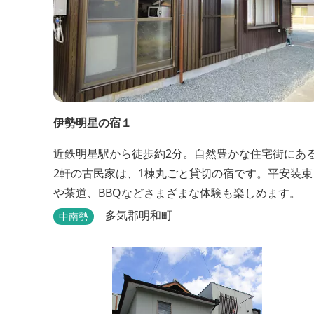
伊勢明星の宿１
近鉄明星駅から徒歩約2分。自然豊かな住宅街にあ
2軒の古民家は、1棟丸ごと貸切の宿です。平安装束
や茶道、BBQなどさまざまな体験も楽しめます。
多気郡明和町
中南勢