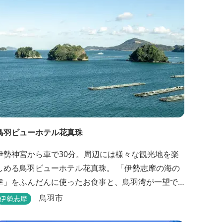
鳥羽ビューホテル花真珠
伊勢神宮から車で30分。周辺には様々な観光地を楽
しめる鳥羽ビューホテル花真珠。 「伊勢志摩の海の
幸」をふんだんに使ったお食事と、鳥羽湾が一望で
きる「美肌の湯」、2022年にリニューアルされた客
鳥羽市
伊勢志摩
室で、五感から体と心を癒やします。 【お部屋】 近