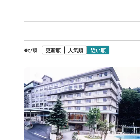
更新順
人気順
近い順
並び順