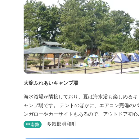
大淀ふれあいキャンプ場
海水浴場が隣接しており、夏は海水浴も楽しめるキ
ャンプ場です。 テントのほかに、エアコン完備のバ
ンガローやカーサイトもあるので、アウトドア初心
者でも気軽にキャンプを楽しめます！ 管理棟、水
多気郡明和町
中南勢
道、冷水シャワー、温水シャワー（有料）、共同休