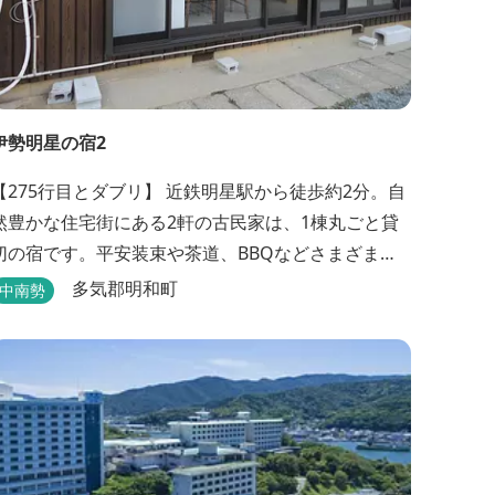
伊勢明星の宿2
【275行目とダブリ】 近鉄明星駅から徒歩約2分。自
然豊かな住宅街にある2軒の古民家は、1棟丸ごと貸
切の宿です。平安装束や茶道、BBQなどさまざまな
体験も楽しめます
多気郡明和町
中南勢