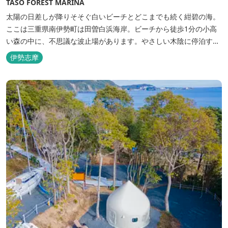
TASO FOREST MARINA
太陽の日差しが降りそそぐ白いビーチとどこまでも続く紺碧の海。
ここは三重県南伊勢町は田曽白浜海岸。ビーチから徒歩1分の小高
い森の中に、不思議な波止場があります。やさしい木陰に停泊する
のは3艇のヨット。日本初の森のマリーナです。 航海の気分高まる
伊勢志摩
インテリアは見た目からは想像できないほど広く、くつろぎの空
間。夏場でもエアコン完備で快適にお過ごしいただけます。甲板の
上に寝転んで夜空を見上げれば...