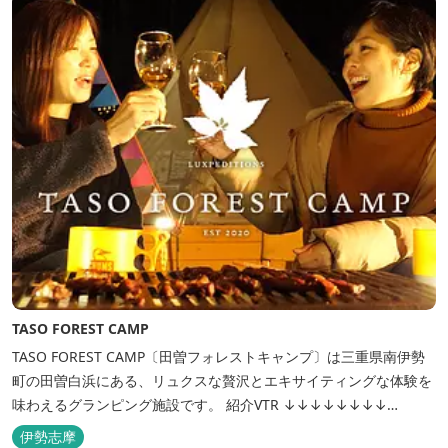
TASO FOREST CAMP
TASO FOREST CAMP〔田曽フォレストキャンプ〕は三重県南伊勢
町の田曽白浜にある、リュクスな贅沢とエキサイティングな体験を
味わえるグランピング施設です。 紹介VTR ↓↓↓↓↓↓↓↓
https://www.youtube.com/watch?v=jpF0wPRjqSw
伊勢志摩