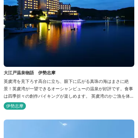
大江戸温泉物語 伊勢志摩
英虞湾を見下ろす高台に立ち、眼下に広がる真珠の海はまさに絶
景！英虞湾が一望できるオーシャンビューの温泉が好評です。食事
は四季折々の創作バイキングが楽しめます。 英虞湾のかご漁を体験
できるクルーズ船は毎日運行しており、漁で獲れた魚を食べること
伊勢志摩
もできます。