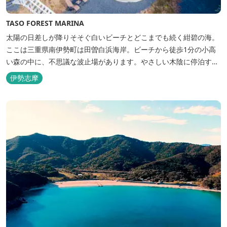
TASO FOREST MARINA
太陽の日差しが降りそそぐ白いビーチとどこまでも続く紺碧の海。
ここは三重県南伊勢町は田曽白浜海岸。ビーチから徒歩1分の小高
い森の中に、不思議な波止場があります。やさしい木陰に停泊する
のは3艇のヨット。日本初の森のマリーナです。 航海の気分高まる
伊勢志摩
インテリアは見た目からは想像できないほど広く、くつろぎの空
間。夏場でもエアコン完備で快適にお過ごしいただけます。甲板の
上に寝転んで夜空を見上げれば...