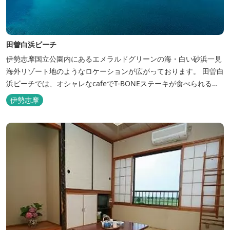
田曽白浜ビーチ
伊勢志摩国立公園内にあるエメラルドグリーンの海・白い砂浜一見
海外リゾート地のようなロケーションが広がっております。 田曽白
浜ビーチでは、オシャレなcafeでT-BONEステーキが食べられる。
又、海を見ながら黄昏るのもよし、アクティブにマリンアクティビ
伊勢志摩
ティ・スカイダイビング・ヘリコプタークルージングを体験するこ
ともできます。 是非、田曽白浜にございます施設紹介のVTRをご参
照く...