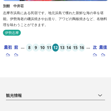
別館 中井荘
志摩市浜島にある民宿です。地元浜島で獲れた新鮮な海の幸を堪
能。伊勢海老の磯浜焼きやお造り、アワビの陶板焼きなど、名物料
理を味わうことができます。
伊勢志摩
最初
前
...
...
次
最後
8
9
10
11
12
13
14
15
16
へ
へ
へ
へ
観光情報