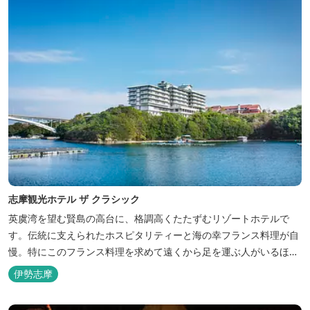
志摩観光ホテル ザ クラシック
英虞湾を望む賢島の高台に、格調高くたたずむリゾートホテルで
す。伝統に支えられたホスピタリティーと海の幸フランス料理が自
慢。特にこのフランス料理を求めて遠くから足を運ぶ人がいるほ
ど。洗練されたサービスに、寛ぎと至福のひとときを満喫してくだ
伊勢志摩
さい。 ※2016年6月7日リニューアルオープン