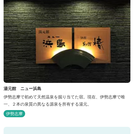
湯元館 ニュー浜島
伊勢志摩で初めて天然温泉を掘り当てた宿。現在、伊勢志摩で唯
一、２本の泉質の異なる源泉を所有する湯元。
伊勢志摩