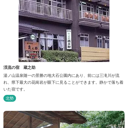
渓流の宿 蔵之助
湯ノ山温泉随一の景勝の地大石公園内にあり、前には三滝川が流
れ、県下最大の花崗岩が眼下に見ることができます。静かで落ち着
いた宿です。
北勢