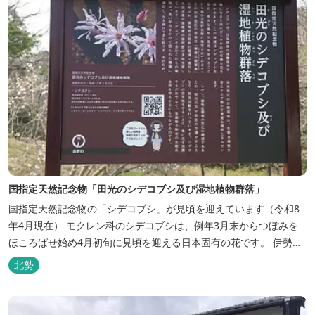
国指定天然記念物「田光のシデコブシ及び湿地植物群落」
国指定天然記念物の「シデコブシ」が見頃を迎えています（令和8
年4月現在） モクレン科のシデコブシは、例年3月末からつぼみを
ほころばせ始め4月初旬に見頃を迎える日本固有の花です。 伊勢湾
周辺の狭い範囲に自生するシデコブシは、三重県内ではいなべ市、
北勢
菰野町、四日市市などの北勢地方に見られ これらの自生地は日本に
おけるシデコブシ天然分布の西の端にあたります。 約500万年前に
存在して...