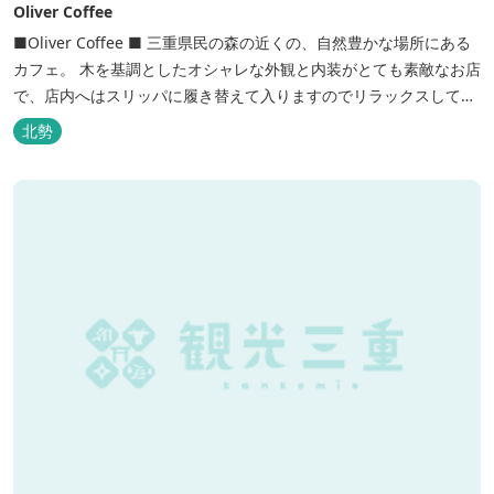
Oliver Coffee
■Oliver Coffee ■ 三重県民の森の近くの、自然豊かな場所にある
カフェ。 木を基調としたオシャレな外観と内装がとても素敵なお店
で、店内へはスリッパに履き替えて入りますのでリラックスして食
事を楽しめます。 席は店内にテーブル席や円卓、外のテラス席など
北勢
があり、お子様連れでも入りやすく居心地がいいカフェです。 森の
静かな雰囲気の中で、ゆっくり過ごすことができます。