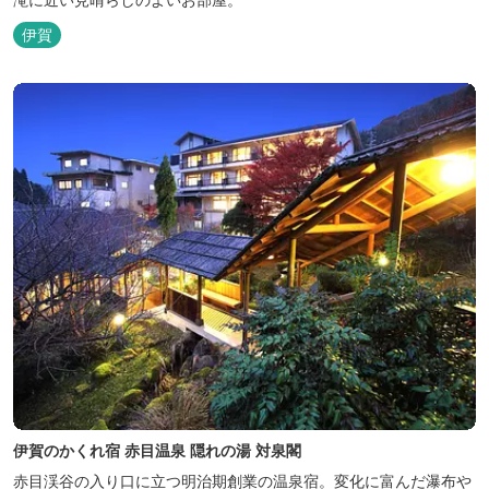
伊賀
伊賀のかくれ宿 赤目温泉 隠れの湯 対泉閣
赤目渓谷の入り口に立つ明治期創業の温泉宿。変化に富んだ瀑布や