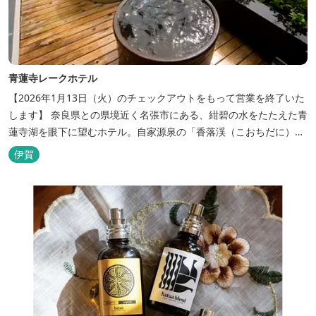
青蓮寺レークホテル
【2026年1月13日（火）のチェックアウトをもって営業を終了いた
します】 奈良県との県境近く名張市にある、紺碧の水をたたえた青
蓮寺湖を眼下に望むホテル。自家源泉の「香落渓（こおちだに）温
泉」は天然アルカリ泉。露天風呂から眺める湖は、遮るものがな
伊賀
く、絶景と評判です。