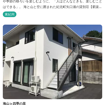
や季節の移ろいを楽しむように、 「人はどんなときも、楽しむこと
はできる」。 海と山と空に囲まれた紀北町矢口浦の貸別荘【窮楽通
楽】。 中国古典『荘子』の一節「窮亦楽、通亦楽」から名づけまし
東紀州
た。 いつでも気軽にご利用ください。
海山㏌四季の里