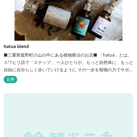
hatua blend
■三重県菰野町の山の中にある植物療法のお店■ 「hatua」とは、
スワヒリ語で「ステップ」 一人ひとりが、もっと自然体に、もっと
自由に自分らしく歩いていけるように その一歩を植物の力でサポー
トしたいという思いから生まれたお店。 黄土スチームよもぎ蒸しや
北勢
アロマの調合、季節の養生講座、アロマ講座、腸活講座、ワークシ
ョップ、イベント出店 植物を通して身体と心を整えよう！をテーマ
に...