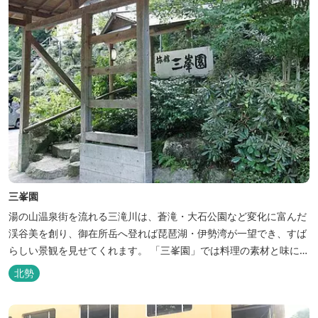
三峯園
湯の山温泉街を流れる三滝川は、蒼滝・大石公園など変化に富んだ
渓谷美を創り、御在所岳へ登れば琵琶湖・伊勢湾が一望でき、すば
らしい景観を見せてくれます。 「三峯園」では料理の素材と味にも
こだわり、お客様に四季の織り成す景観と、いい湯、いい味、めぐ
北勢
りあいをお届けいたします。