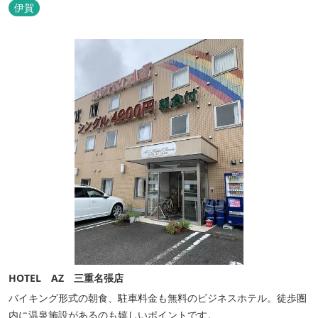
を常設しております。 ★ＨＰが新しくなりました！
伊賀
http://www.hh-sunpia-iga.co.jp ※日替わりランチ、日替わり薬湯
などがタイムリーにチェックできます。
HOTEL AZ 三重名張店
バイキング形式の朝食、駐車料金も無料のビジネスホテル。徒歩圏
内に温泉施設があるのも嬉しいポイントです。