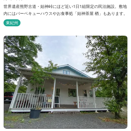
世界遺産熊野古道・始神峠にほど近い1日1組限定の民泊施設。敷地
内にはバーベキューハウスやお食事処「始神茶屋 楢」もあります。
東紀州