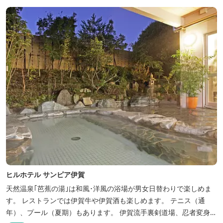
ヒルホテル サンピア伊賀
天然温泉｢芭蕉の湯｣は和風･洋風の浴場が男女日替わりで楽しめま
す。 レストランでは伊賀牛や伊賀酒も楽しめます。 テニス（通
年）、プール（夏期）もあります。 伊賀流手裏剣道場、忍者変身処