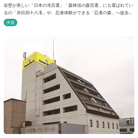
岩壁が美しい「日本の滝百選」「森林浴の森百選」にも選ばれてい
るの「赤目四十八滝」や、忍者体験ができる「忍者の森」へ徒歩５
分と観光にも好立地です。 地下１０００メートルから湧くアルカリ
伊賀
性単純温泉はしっとり滑らかな肌触りで美肌効果も期待できます。
地元のスギ材を用いた大浴場は、泡風呂を備えた「上忍の湯」、打
たせ湯を備えた「くのいちの...