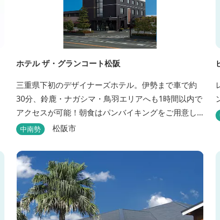
ホテル ザ・グランコート松阪
三重県下初のデザイナーズホテル。伊勢まで車で約
30分、鈴鹿・ナガシマ・鳥羽エリアへも1時間以内で
アクセスが可能！朝食はパンバイキングをご用意し
ております。ビジネスに、観光に、洗練された空間
松阪市
中南勢
の中で上質なひとときをお過ごしください。