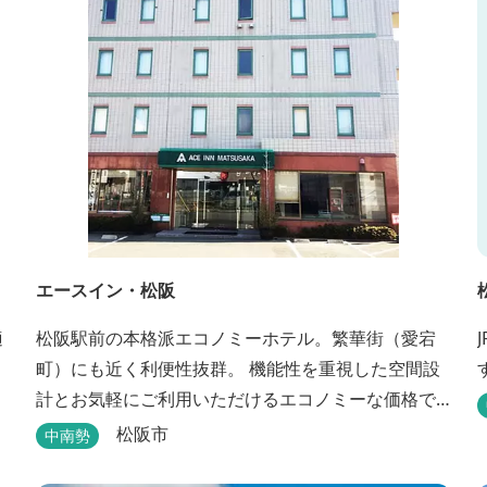
エースイン・松阪
適
松阪駅前の本格派エコノミーホテル。繁華街（愛宕
町）にも近く利便性抜群。 機能性を重視した空間設
計とお気軽にご利用いただけるエコノミーな価格で
長期滞在に最適。喫煙・禁煙ルームもご指定いただ
松阪市
中南勢
けます。 無料サービス ・３０種類以上の和洋朝食ビ