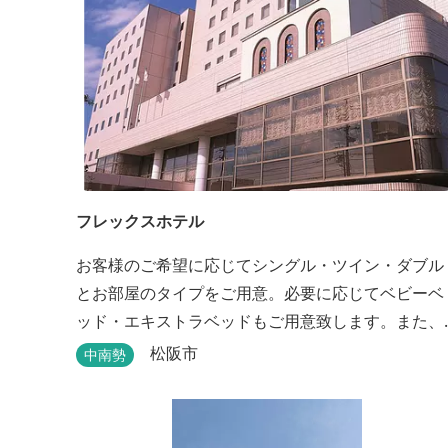
フレックスホテル
お客様のご希望に応じてシングル・ツイン・ダブル
とお部屋のタイプをご用意。必要に応じてベビーベ
ッド・エキストラベッドもご用意致します。また、
館内には松阪牛を使った洋食・和食のレストランと
松阪市
中南勢
喫茶があります。伊勢神宮参拝や、伊勢志摩、東紀
州への観光の拠点にご利用ください。