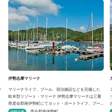
ュッフェ（6:30～9:30） ・アルコールも無料のウェ
ルカムドリンクサービス（18:00～20:00）
伊勢志摩マリーナ
ジ
マリーナライフ、プール、宿泊施設などを完備した
欧米型リゾート・マリーナ 伊勢志摩マリーナは三重
県度会郡南伊勢町にてヨット・ボートライフ、プー
ル、 宿泊施設などが完備した欧米型リゾート・マリ
度会郡南伊勢町
伊勢志摩