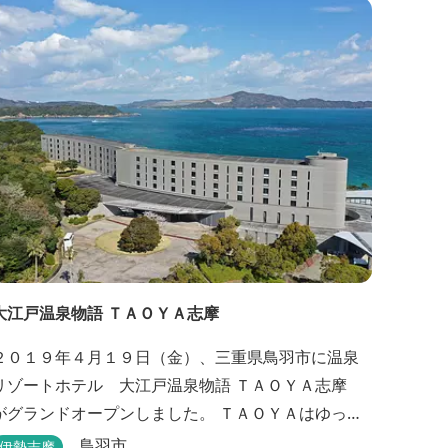
大江戸温泉物語 ＴＡＯＹＡ志摩
２０１９年４月１９日（金）、三重県鳥羽市に温泉
リゾートホテル 大江戸温泉物語 ＴＡＯＹＡ志摩
がグランドオープンしました。 ＴＡＯＹＡはゆった
りとたおやかにお過ごしいただけるホテルを目指
鳥羽市
伊勢志摩