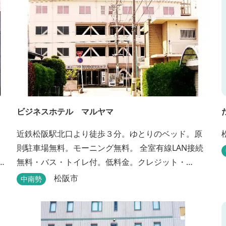
ビジネスホテル マルヤマ
近鉄松阪駅北口より徒歩３分。ゆとりのベッド。原
則駐車場無料。モーニング無料。 全室有線LAN接続
無料・バス・トイレ付。低料金。クレジット・
PayPay支払い可。
松阪市
中南勢