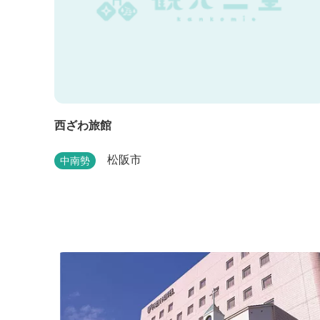
西ざわ旅館
松阪市
中南勢