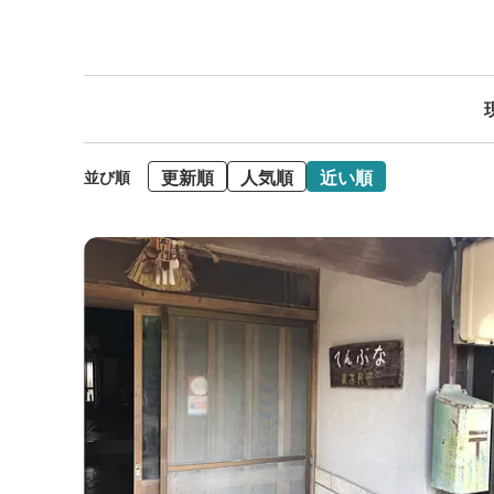
更新順
人気順
近い順
並び順