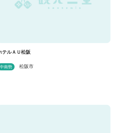
ホテルＡＵ松阪
松阪市
中南勢