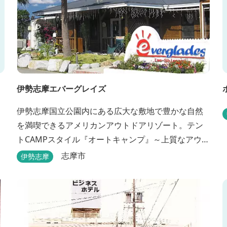
伊勢志摩エバーグレイズ
伊勢志摩国立公園内にある広大な敷地で豊かな自然
を満喫できるアメリカンアウトドアリゾート。テン
トCAMPスタイル『オートキャンプ』～上質なアウト
ドア空間『グランピングスタイル』まで多彩な宿泊
志摩市
伊勢志摩
スタイルを体験できます。 場内ではキッズイベント
＆アクティビティーが人気！365日開催のアメリカン
カルチャーを取り入れたキッズイベント、カナディ
アンカヌー、ペダルボート、ファンサイクルなど豊
富なアクティビ...