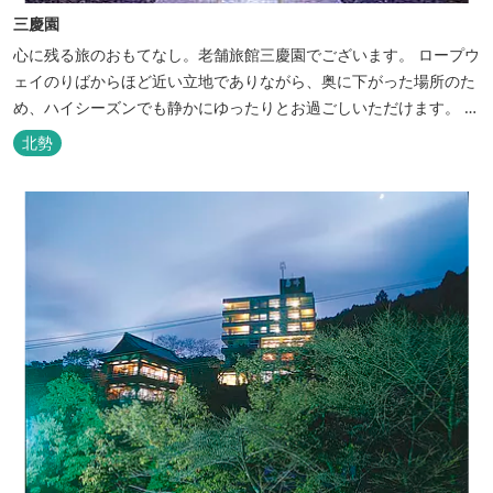
三慶園
心に残る旅のおもてなし。老舗旅館三慶園でございます。 ロープウ
ェイのりばからほど近い立地でありながら、奥に下がった場所のた
め、ハイシーズンでも静かにゆったりとお過ごしいただけます。 自
慢の大浴場からは、雄大な御在所岳を背に、御在所ロープウェイが
北勢
望めます。季節ごとに表情を変える湯の山の自然と対話しながら至
極のひとときをどうぞ。