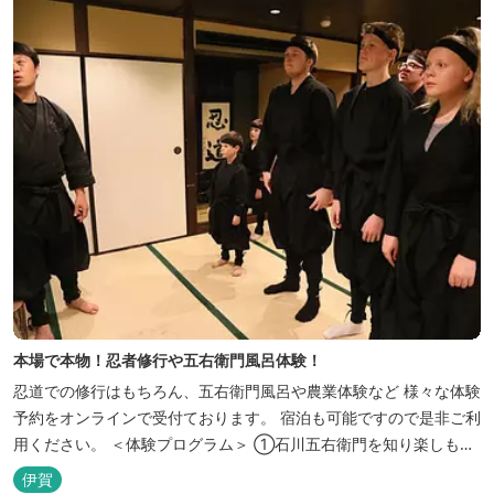
本場で本物！忍者修行や五右衛門風呂体験！
忍道での修行はもちろん、五右衛門風呂や農業体験など 様々な体験
予約をオンラインで受付ております。 宿泊も可能ですので是非ご利
用ください。 ＜体験プログラム＞ ①石川五右衛門を知り楽しも
う！ ②忍者をめざそう！（入門・初級編） ③忍者の基礎体力づく
伊賀