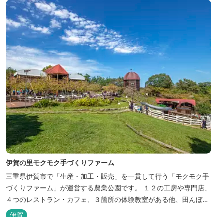
くりとゆ...
伊賀の里モクモク手づくりファーム
三重県伊賀市で「生産・加工・販売」を一貫して行う「モクモク手
づくりファーム」が運営する農業公園です。 １２の工房や専門店、
４つのレストラン・カフェ、３箇所の体験教室がある他、田んぼや
いかだ池など、「自然や農業」を身近に感じて楽しんでいただける
伊賀