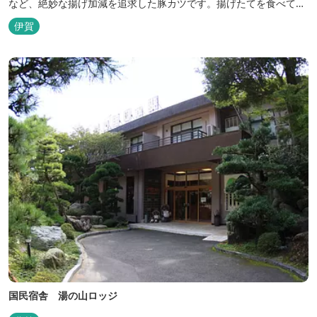
など、絶妙な揚げ加減を追求した豚カツです。揚げたてを食べてい
ただくために、注文後じっくり揚げてお出ししています。 ★手作
伊賀
りのお蕎麦をお楽しみいただけます！ お蕎麦は毎日お店で打ってつ
くっております。北海道や三重のそば粉を使用してつくる、喉ごし
の良い昔ながらのお蕎麦...
国民宿舎 湯の山ロッジ