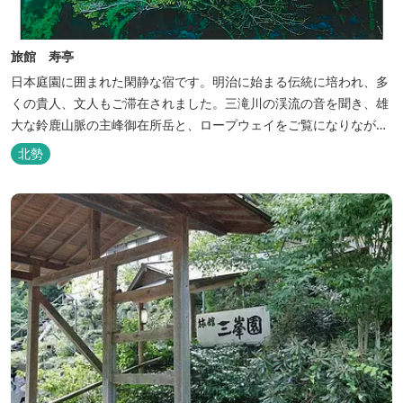
旅館 寿亭
日本庭園に囲まれた閑静な宿です。明治に始まる伝統に培われ、多
くの貴人、文人もご滞在されました。三滝川の渓流の音を聞き、雄
大な鈴鹿山脈の主峰御在所岳と、ロープウェイをご覧になりながら
お入りいただく露天風呂は気持ちがいいです。 また、庭園にある昭
北勢
和初期の離れの客間を改装した貸切風呂（６タイプ）はレトロクラ
シカルな雰囲気でみなさまに好評をいただいております。夕食は部
屋食の為、お子様連れやカッ...