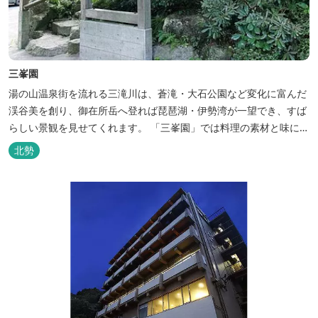
三峯園
湯の山温泉街を流れる三滝川は、蒼滝・大石公園など変化に富んだ
渓谷美を創り、御在所岳へ登れば琵琶湖・伊勢湾が一望でき、すば
らしい景観を見せてくれます。 「三峯園」では料理の素材と味にも
こだわり、お客様に四季の織り成す景観と、いい湯、いい味、めぐ
北勢
りあいをお届けいたします。