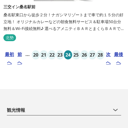
三交イン桑名駅前
桑名駅東口から徒歩２分！ナガシマリゾートまで車で約１５分の好
立地！ オリジナルカレーなどの朝食無料サービス＆駐車場50台分
無料＆Wi-Fi接続無料♪ 選べるアメニティＢＡＲとまくらＢＡＲで快
適な滞在をサポート！
北勢
最初
前
...
次
最後
20
21
22
23
24
25
26
27
28
へ
へ
へ
へ
観光情報