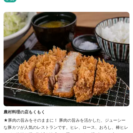
遊び場もあります。 園内では、ミニブタくんたちのショーを見た
り、ウインナーづくりやパンづくりなどの手づくり体験教室や、食
農体験プログラムに参加したり...
農村料理の店もくもく
★豚肉の旨みをそのままに！ 豚肉の旨みを活かした、ジューシー
な豚カツが人気のレストランです。ヒレ、ロース、おろし、棒ヒレ