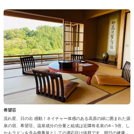
り！農業体験！ ④忍者の里山散策と忍者修行を楽しもう！（山中
で忍道修行）
希望荘
流れ星、日の出 感動！ネイチャー体感のある高原の緑に囲まれた源
泉の宿、希望荘。温泉成分の分量と組成は近隣有名泉の4～5倍、し
かもラドンを含み療養泉としての適応症は抜群です。明日の健康