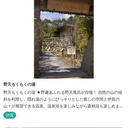
野天もくもくの湯
野天もくもくの湯 ★野趣あふれる野天風呂が自慢！ 自然の山の傾
斜を利用し、隠れ湯のようにひっそりとした癒しの空間と伊賀の
山々が展望できる温泉。温泉浴を楽しみながら森林浴も楽しめま
す。一枚岩をくり貫いてつくった湯船もあり、風情ある空間が魅力
伊賀
です。 ★源泉100％の野天風呂 源泉100％の野天風呂が2つあり、
38度のぬるめの湯と42度の熱めの湯があります。ぬるめの湯はじっ