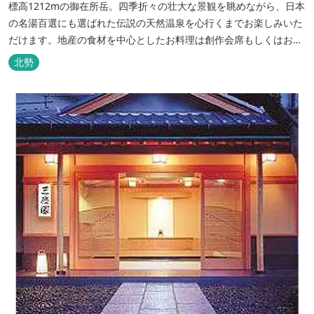
標高1212mの御在所岳。四季折々の壮大な景観を眺めながら、日本
の名湯百選にも選ばれた伝説の天然温泉を心行くまでお楽しみいた
だけます。地産の食材を中心としたお料理は創作会席もしくはお箸
でもお楽しみいただける本格フレンチをお選びいただけ、会席・フ
北勢
レンチコースとも同じテーブルにてご賞味いただけます。また館内
やお食事は浴衣姿でお楽しみいただけます。ゆったり、気軽に安心
していただける会員制リゾートホ...