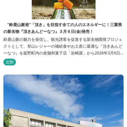
”鈴鹿山脈発”「頂き」を目指す全ての人のエネルギーに！三重県
の新名物『頂きあんどーなつ』３月６日(金)発売！
鈴鹿山脈の魅力を発信し、観光誘客を促進する新名物開発プロジェ
クトとして、登山レジャーの補給食やお土産に最適な『頂きあんど
ーなつ』を菰野町内の老舗和菓子店「岩嶋屋」から2026年3月6日
（金）より販売を開始いたしました。 ■商品コンセプト：自分だけ
北勢
の「頂き」を目指す人を応援 「山に登る目的が人それぞれであるよ
うに、仕事や人生の目標（頂き）も人それぞれ。どんな『頂き』を
目指す人も、頑...