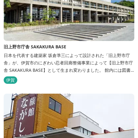
旧上野市庁舎 SAKAKURA BASE
日本を代表する建築家 坂倉準三によって設計された「旧上野市庁
舎」が、伊賀市のにぎわい忍者回廊整備事業によって【旧上野市庁
舎 SAKAKURA BASE】として生まれ変わりました。 館内には図書
館やホテル、カフェがあるほか、観光案内所「伊賀市観光インフォ
伊賀
メーションセンター」や伊賀の逸品を取り揃えた「伊賀百貨
Souvenir Shop」も併殺されています。