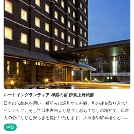
ルートイングランティア 和蔵の宿 伊賀上野城前
日本の伝統色を用い、町並みに調和する外観。和の趣を取り入れた
インテリア。そして日本古来より息づくおもてなしの精神で、日本
人の心になじむ安らぎを提供いたします。大浴場や駐車場などルー
トインホテルズの機能性や利便性はそのままに、穏やかな和のニュ
伊賀
アンスを湛えた空間は、ビジネスにも観光にも、幅広くお役立てい