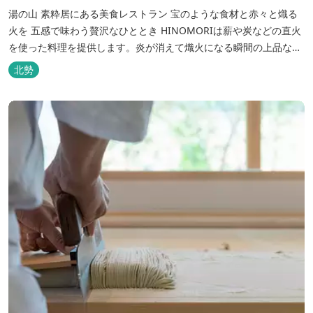
湯の山 素粋居にある美食レストラン 宝のような食材と赤々と熾る
火を 五感で味わう贅沢なひととき HINOMORIは薪や炭などの直火
を使った料理を提供します。炎が消えて熾火になる瞬間の上品な香
りを海産物にまとわせたり、熟成させた上質な牛肉を塊でじっくり
北勢
とローストしたり。炎が生み出す味わいの繊細さと豪快さをコース
でお楽しみください。料理監修は、フランスで活躍するシェフ・手
島竜司。探...