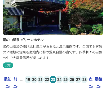
湯の山温泉 グリーンホテル
湯の山温泉の掛け流し温泉がある湯元温泉旅館です。全国でも有数
の２種類の源泉を敷地内に持つ温泉自慢の宿です。四季折々の自然
の中で大露天風呂が楽しめます。
北勢
最初
前
...
次
最後
19
20
21
22
23
24
25
26
27
28
へ
へ
へ
へ