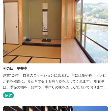
和の庄 平井亭
創業124年、自然のロケーションに恵まれ、川には亀や鯉、トンビ
が餌を催促に、またヤマセミも時々姿を現してくれます。 御食事
は、季節の物を一品ずつ、手作りの味を楽しんで頂いております。
（宿泊一日一組）
伊賀