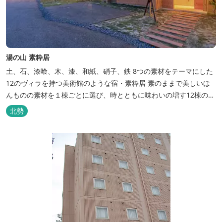
湯の山 素粋居
土、石、漆喰、木、漆、和紙、硝子、鉄 8つの素材をテーマにした
12のヴィラを持つ美術館のような宿・素粋居 素のままで美しいほ
んものの素材を１棟ごとに選び、時とともに味わいの増す12棟のヴ
ィラをつくりました。現代美術・工芸・古美術・アンティークをし
北勢
つらえた空間は、 とびきり居心地が良い美術館のよう。次はあのヴ
ィラで素材とアートに触れたい。 そんな滞在の楽しみが広がりま
す。 「そ...