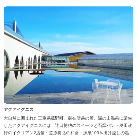
ただけるホテルです。
アクアイグニス
大自然に囲まれた三重県菰野町。御在所岳の麓、湯の山温泉に誕生
したアクアイグニスには、辻󠄀口博啓のスイーツと石窯パン・奥田政
行のイタリアン2店舗・笠原将弘の和食・源泉100％掛け流しの温