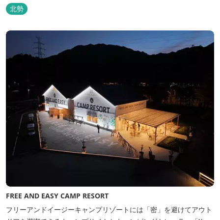
泉・宿泊棟・離れ宿・苺ハウス・ギャラリーなど、様々な『癒し』
北勢
と『食』が集結しております。 【『癒し』の追求 】 ◆源泉100%
掛け流し「片岡温泉」 片岡温泉は、地下1,200ｍより湯口で約42℃
の...
FREE AND EASY CAMP RESORT
フリーアンドイージーキャンプリゾートには「密」を避けてアウト