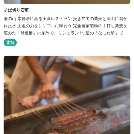
そば切り石垣
湯の山 素粋居にある美食レストラン 挽き立ての蕎麦と深山に磨か
れた水 土地の力をシンプルに味わう 完全自家製粉の手打ち蕎麦を
広めた「翁達磨」の系列で、ミシュラン1つ星の「なにわ翁」で研
鑽を積んだ石垣雄介氏が開業した「そば切り石垣」。 翁伝統の完全
北勢
自家製粉による二八蕎麦を踏襲し、蕎麦と酒をシンプルに楽しむ店
を実現しました。国産蕎麦の香りを存分に引き出す、湯の山温泉の
天然の水の力...