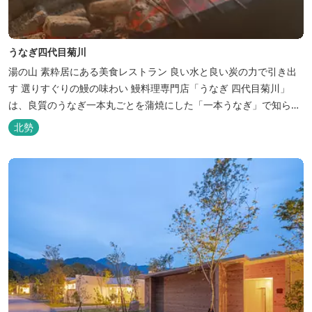
うなぎ四代目菊川
湯の山 素粋居にある美食レストラン 良い水と良い炭の力で引き出
す 選りすぐりの鰻の味わい 鰻料理専門店「うなぎ 四代目菊川」
は、良質のうなぎ一本丸ごとを蒲焼にした「一本うなぎ」で知られ
ます。大きさも太さも極上の鰻を厳選し、皮をパリッと焼き上げて
北勢
も身質がフワッとやわらかい、贅沢な食感を実現。 鮮度抜群の鰻を
毎日捌き、良質の炭で焼き立てを供します。素材から炭まで、鰻の
美味しさを熟...