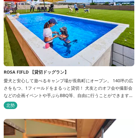
ROSA FIFLD 【貸切ドッグラン】
愛犬と安心して遊べるキャンプ場が長島町にオープン。 140坪の広
さをもつ、1フィールドをまるっと貸切！ 犬友とのオフ会や撮影会
などの企画イベントや手ぶらBBQ等、自由に行うことができます。
フードメニューも豊富で手ぶらでBBQを予算に合わせてお選びいた
北勢
だき、楽しんでいただくことがてぎます。 ドックランは全面人工芝
で水はけもよく、ワンちゃんの汚れを気にすることなく自由に遊
べ、エリア...