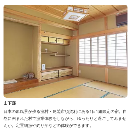
山下邸
日本の原風景が残る漁村・尾鷲市須賀利にある1日1組限定の宿。自
然に囲まれた村で漁業体験をしながら、ゆったりと過ごしてみませ
んか。定置網漁や釣り船などの体験ができます。