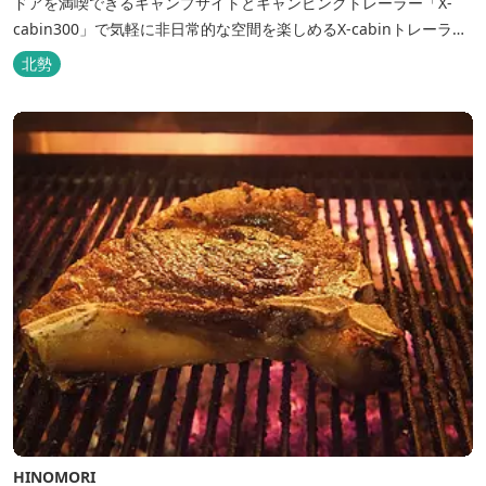
ドアを満喫できるキャンプサイトとキャンピングトレーラー「X-
cabin300」で気軽に非日常的な空間を楽しめるX-cabinトレーラー
サイト、日帰り手ぶらBBQやドッグラン・ドッグサロン、貸切サウ
北勢
ナ施設などを完備、キャンプしながら併設している片岡温泉「アク
アイグニス」の入浴利用もできるキャンプリゾートです。
HINOMORI