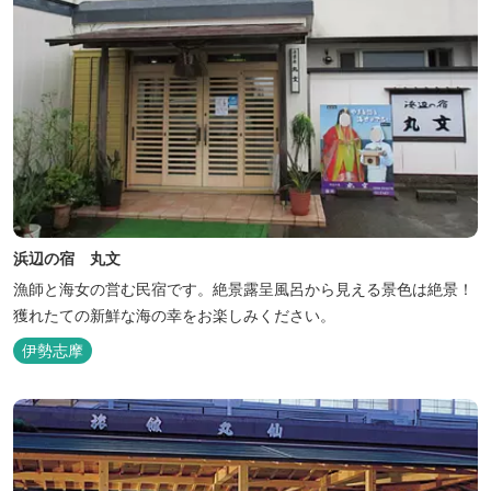
浜辺の宿 丸文
漁師と海女の営む民宿です。絶景露呈風呂から見える景色は絶景！
獲れたての新鮮な海の幸をお楽しみください。
伊勢志摩