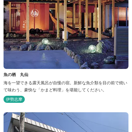
魚の栖 丸仙
海を一望できる露天風呂が自慢の宿。新鮮な魚介類を目の前で焼い
て味わう、豪快な「かまど料理」を堪能してください。
伊勢志摩