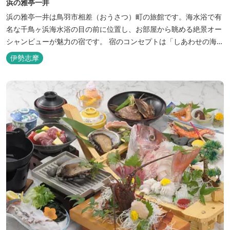
浜の雅亭一井
浜の雅亭一井は鳥羽市相差（おうさつ）町の旅館です。海水浴で有
名な千鳥ヶ浜海水浴の目の前に位置し、お部屋から眺める絶景オー
シャンビューが魅力の宿です。 宿のコンセプトは「しあわせの海
へ、ようきたなあ」。鳥羽市の南端「相差(おうさつ)」は太平洋に
伊勢志摩
面したみなと町。相差の海は、おいしい海産物、海女さん、美しい
千鳥ヶ浜、海に浮く富士山、水平線に昇る朝陽といった自然に恵ま
れた「しあわせの海」です。...