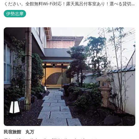
ください。全館無料Wi-Fi対応！露天風呂付客室あり！選べる貸切
風呂も人気♪相差町内にはパワースポット石神さん（神明神社）あ
伊勢志摩
り！伊勢神宮・おかげ横丁まで最短40分！鳥羽十景にも選ばれた千
鳥ヶ浜は当館の目の前！宿を一歩出れば、満天の星空！周りに何も
ない場所だからこそ、星空がき...
民宿旅館 丸万