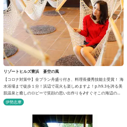
リゾートヒルズ豊浜 蒼空の風
【コロナ対策中】全プラン舟盛り付き、料理長優秀技能士受賞！ 海
水浴場まで徒歩１分！浜辺で花火も楽しめますよ！p.h9.3を誇る美
肌温泉と癒しのロビーで笑顔の思い出作りを♪すぐそこの海辺の高
台に建つ温泉宿
伊勢志摩