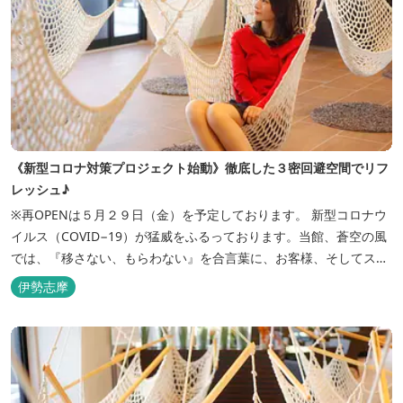
《新型コロナ対策プロジェクト始動》徹底した３密回避空間でリフ
レッシュ♪
※再OPENは５月２９日（金）を予定しております。 新型コロナウ
イルス（COVID−19）が猛威をふるっております。当館、蒼空の風
では、『移さない、もらわない』を合言葉に、お客様、そしてスタ
ッフの感染リスクを最小限に抑えるために、館内設備、オペレーシ
伊勢志摩
ョンを見直し、徹底した管理を行います。 ※「３密・感染対策の見
える化」のため長文になっております。 《３密回避基本対策》
【密閉...