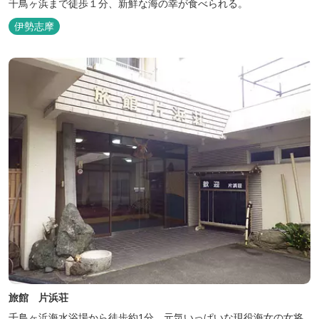
千鳥ヶ浜まで徒歩１分、新鮮な海の幸が食べられる。
伊勢志摩
旅館 片浜荘
千鳥ヶ浜海水浴場から徒歩約1分、元気いっぱいな現役海女の女将