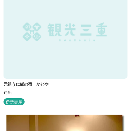
元祖うに飯の宿 かどや
釣船
伊勢志摩