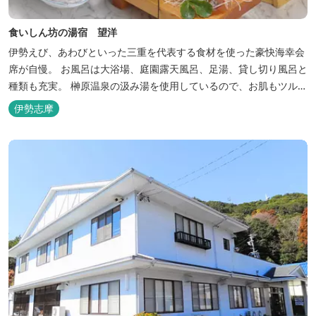
食いしん坊の湯宿 望洋
伊勢えび、あわびといった三重を代表する食材を使った豪快海幸会
席が自慢。 お風呂は大浴場、庭園露天風呂、足湯、貸し切り風呂と
種類も充実。 榊原温泉の汲み湯を使用しているので、お肌もツルツ
ルに。
伊勢志摩