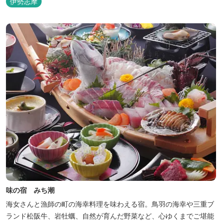
伊勢志摩
味の宿 みち潮
海女さんと漁師の町の海幸料理を味わえる宿。鳥羽の海幸や三重ブ
ランド松阪牛、岩牡蠣、自然が育んだ野菜など、心ゆくまでご堪能