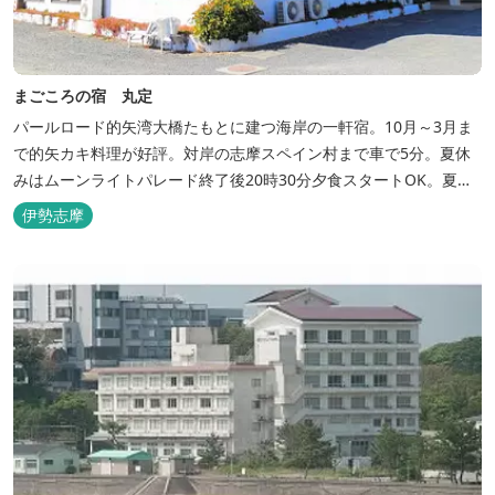
まごころの宿 丸定
パールロード的矢湾大橋たもとに建つ海岸の一軒宿。10月～3月ま
で的矢カキ料理が好評。対岸の志摩スペイン村まで車で5分。夏休
みはムーンライトパレード終了後20時30分夕食スタートOK。夏ガ
キ6月～8月も好評。
伊勢志摩