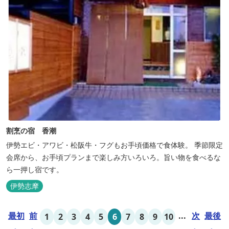
割烹の宿 香潮
伊勢エビ・アワビ・松阪牛・フグもお手頃価格で食体験。 季節限定
会席から、お手頃プランまで楽しみ方いろいろ。旨い物を食べるな
ら一押し宿です。
伊勢志摩
最初
前
...
次
最後
1
2
3
4
5
6
7
8
9
10